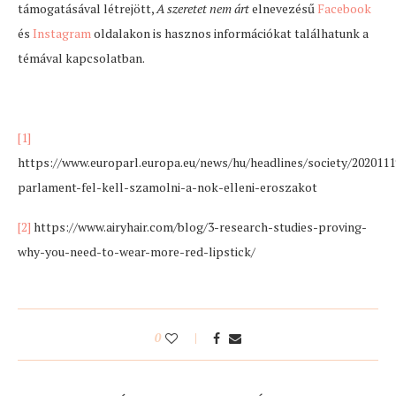
támogatásával létrejött,
A szeretet nem árt
elnevezésű
Facebook
és
Instagram
oldalakon is hasznos információkat találhatunk a
témával kapcsolatban.
[1]
https://www.europarl.europa.eu/news/hu/headlines/society/202011
parlament-fel-kell-szamolni-a-nok-elleni-eroszakot
[2]
https://www.airyhair.com/blog/3-research-studies-proving-
why-you-need-to-wear-more-red-lipstick/
0