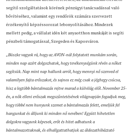
segítő szolgáltatások körének pénzügyi tanácsadással való
bővítéséhez, valamint egy rendőrök számára szervezett
érzékenyítő képzéssorozat lebonyolításához. Mindezek
mellett pedig, a vállalat idén két anyaotthon munkáját is segíti
pénzbeli támogatással, Szegeden és Kaposváron.
„Büszke vagyok rá, hogy az AVON-nál folytatott munkám során,
minden nap azért dolgozhatok, hogy tevékenységünk révén a nőket
segítsük. Nap mint nap hallunk arról, hogy mennyi nő szenved el
valamilyen fajta erőszakot, és sajnos ez még csak a jéghegy csúcsa,
hisz a legtöbb bántalmazás rejtve marad a külvilág elől. November 25-
én, a nők elleni erőszak megszűntetésének világnapján fogadjuk meg,
hogy többé nem hunyunk szemet a bántalmazás felett, emeljük fel
hangunkat és álljunk ki minden nő nevében! Együtt hihetetlen
dolgokra vagyunk képesek, erőt és hitet adhatunk a
bántalmazottaknak, és elhallgattathatjuk az áldozathibáztató