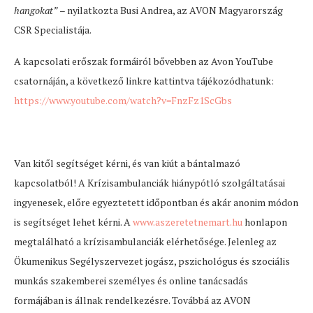
hangokat”
– nyilatkozta Busi Andrea, az AVON Magyarország
CSR Specialistája.
A kapcsolati erőszak formáiról bővebben az Avon YouTube
csatornáján, a következő linkre kattintva tájékozódhatunk:
https://www.youtube.com/watch?v=FnzFz1ScGbs
Van kitől segítséget kérni, és van kiút a bántalmazó
kapcsolatból! A Krízisambulanciák hiánypótló szolgáltatásai
ingyenesek, előre egyeztetett időpontban és akár anonim módon
is segítséget lehet kérni. A
www.aszeretetnemart.hu
honlapon
megtalálható a krízisambulanciák elérhetősége. Jelenleg az
Ökumenikus Segélyszervezet jogász, pszichológus és szociális
munkás szakemberei személyes és online tanácsadás
formájában is állnak rendelkezésre. Továbbá az AVON