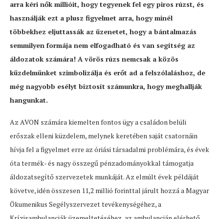
arra kéri nők millióit, hogy tegyenek fel egy piros rúzst, és
használják ezt a plusz figyelmet arra, hogy minél
többekhez eljuttassák az üzenetet, hogy a bántalmazás
semmilyen formája nem elfogadható és van segítség az
áldozatok számára! A vörös rúzs nemcsak a közös
küzdelmünket szimbolizálja és erőt ad a felszólaláshoz, de
még nagyobb esélyt biztosít számunkra, hogy meghallják
hangunkat.
Az AVON számára kiemelten fontos ügy a családon belüli
erőszak elleni küzdelem, melynek keretében saját csatornáin
hívja fel a figyelmet erre az óriási társadalmi problémára, és évek
óta termék- és nagy összegű pénzadományokkal támogatja
áldozatsegítő szervezetek munkáját. Az elmúlt évek példáját
követve, idén összesen 11,2 millió forinttal járult hozzá a Magyar
Ökumenikus Segélyszervezet tevékenységéhez, a
Krízisambulanciák üzemeltetéséhez, az ambulancián elérhető