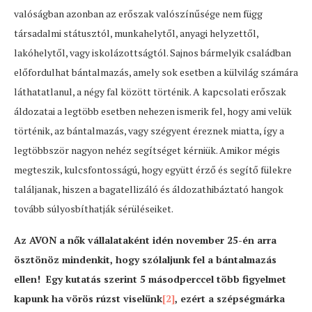
valóságban azonban az erőszak valószínűsége nem függ
társadalmi státusztól, munkahelytől, anyagi helyzettől,
lakóhelytől, vagy iskolázottságtól. Sajnos bármelyik családban
előfordulhat bántalmazás, amely sok esetben a külvilág számára
láthatatlanul, a négy fal között történik. A kapcsolati erőszak
áldozatai a legtöbb esetben nehezen ismerik fel, hogy ami velük
történik, az bántalmazás, vagy szégyent éreznek miatta, így a
legtöbbször nagyon nehéz segítséget kérniük. Amikor mégis
megteszik, kulcsfontosságú, hogy együtt érző és segítő fülekre
találjanak, hiszen a bagatellizáló és áldozathibáztató hangok
tovább súlyosbíthatják sérüléseiket.
Az AVON a nők vállalataként idén november 25-én arra
ösztönöz mindenkit, hogy szólaljunk fel a bántalmazás
ellen! Egy kutatás szerint 5 másodperccel több figyelmet
kapunk ha vörös rúzst viselünk
[2]
, ezért a szépségmárka