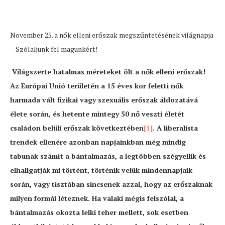
November 25. a nők elleni erőszak megszűntetésének világnapja
– Szólaljunk fel magunkért!
Világszerte hatalmas méreteket ölt a nők elleni erőszak!
Az Európai Unió területén a 15 éves kor feletti nők
harmada vált fizikai vagy szexuális erőszak áldozatává
élete során, és hetente mintegy 50 nő veszti életét
családon belüli erőszak következtében
[1]
. A liberalista
trendek ellenére azonban napjainkban még mindig
tabunak számít a bántalmazás, a legtöbben szégyellik és
elhallgatják mi történt, történik velük mindennapjaik
során, vagy tisztában sincsenek azzal, hogy az erőszaknak
milyen formái léteznek. Ha valaki mégis felszólal, a
bántalmazás okozta lelki teher mellett, sok esetben