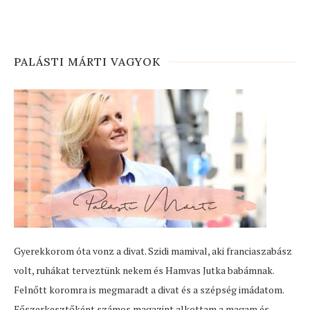
PALÁSTI MÁRTI VAGYOK
Gyerekkorom óta vonz a divat. Szidi mamival, aki franciaszabász
volt, ruhákat terveztünk nekem és Hamvas Jutka babámnak.
Felnőtt koromra is megmaradt a divat és a szépség imádatom.
Főszerkesztőként számos magazint alkottam a magam és