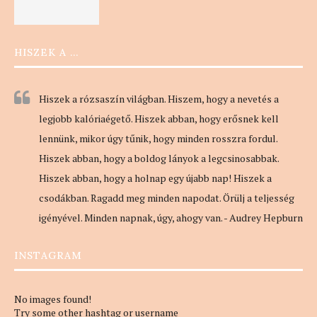
HISZEK A …
Hiszek a rózsaszín világban. Hiszem, hogy a nevetés a
legjobb kalóriaégető. Hiszek abban, hogy erősnek kell
lennünk, mikor úgy tűnik, hogy minden rosszra fordul.
Hiszek abban, hogy a boldog lányok a legcsinosabbak.
Hiszek abban, hogy a holnap egy újabb nap! Hiszek a
csodákban. Ragadd meg minden napodat. Örülj a teljesség
igényével. Minden napnak, úgy, ahogy van. - Audrey Hepburn
INSTAGRAM
No images found!
Try some other hashtag or username