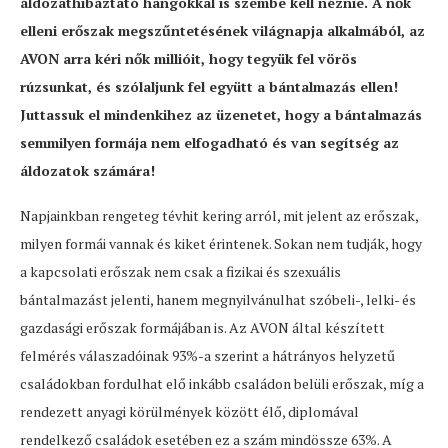
áldozathibáztató hangokkal is szembe kell néznie. A nők
elleni erőszak megszűntetésének világnapja alkalmából, az
AVON arra kéri nők millióit, hogy tegyük fel vörös
rúzsunkat, és szólaljunk fel együtt a bántalmazás ellen!
Juttassuk el mindenkihez az üzenetet, hogy a bántalmazás
semmilyen formája nem elfogadható és van segítség az
áldozatok számára!
Napjainkban rengeteg tévhit kering arról, mit jelent az erőszak,
milyen formái vannak és kiket érintenek. Sokan nem tudják, hogy
a kapcsolati erőszak nem csak a fizikai és szexuális
bántalmazást jelenti, hanem megnyilvánulhat szóbeli-, lelki- és
gazdasági erőszak formájában is. Az AVON által készített
felmérés válaszadóinak 93%-a szerint a hátrányos helyzetű
családokban fordulhat elő inkább családon belüli erőszak, míg a
rendezett anyagi körülmények között élő, diplomával
rendelkező családok esetében ez a szám mindössze 63%. A