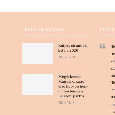
LEGÚJABB POSZTOK
HISZEK
Kutyás strandok
Hi
listája 2026
Hi
2026/05/30
ka
er
tű
Megérkezett
Magyarország
Hi
első hop-on hop-
lá
off borbusza a
Balaton-partra
ab
2026/05/18
na
me