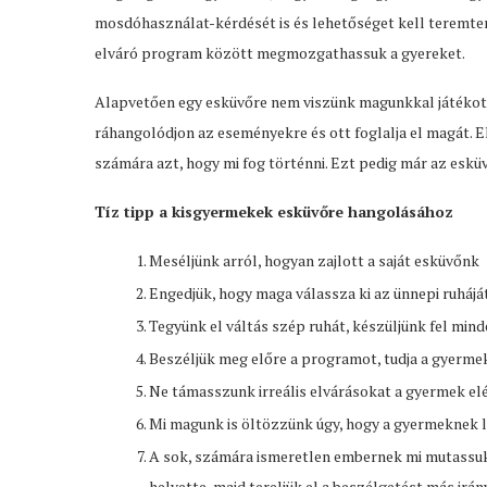
mosdóhasználat-kérdését is és lehetőséget kell teremten
elváró program között megmozgathassuk a gyereket.
Alapvetően egy esküvőre nem viszünk magunkkal játékot, 
ráhangolódjon az eseményekre és ott foglalja el magát. 
számára azt, hogy mi fog történni. Ezt pedig már az esk
Tíz tipp a kisgyermekek esküvőre hangolásához
Meséljünk arról, hogyan zajlott a saját esküvőnk
Engedjük, hogy maga válassza ki az ünnepi ruháját 
Tegyünk el váltás szép ruhát, készüljünk fel min
Beszéljük meg előre a programot, tudja a gyermek
Ne támasszunk irreális elvárásokat a gyermek elé
Mi magunk is öltözzünk úgy, hogy a gyermeknek le
A sok, számára ismeretlen embernek mi mutassuk 
helyette, majd tereljük el a beszélgetést más irá