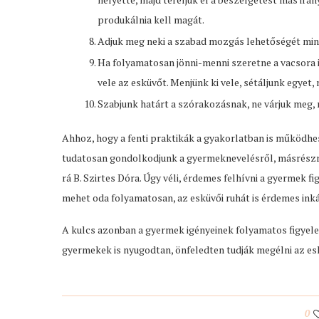
produkálnia kell magát.
Adjuk meg neki a szabad mozgás lehetőségét min
Ha folyamatosan jönni-menni szeretne a vacsora ide
vele az esküvőt. Menjünk ki vele, sétáljunk egyet,
Szabjunk határt a szórakozásnak, ne várjuk meg, 
Ahhoz, hogy a fenti praktikák a gyakorlatban is működh
tudatosan gondolkodjunk a gyermeknevelésről, másrészrő
rá B. Szirtes Dóra. Úgy véli, érdemes felhívni a gyermek
mehet oda folyamatosan, az esküvői ruhát is érdemes in
A kulcs azonban a gyermek igényeinek folyamatos figyel
gyermekek is nyugodtan, önfeledten tudják megélni az esk
0