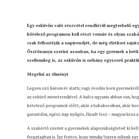
Egy esküvőn való részvétel rendkívül megterhelő egy
kötelező programon kell részt vennie és olyan szabá
csak felborítják a napirendjét, de még életkori saját
Ösztönanyu szerint azonban, ha egy gyermek a hétközn
szellemileg is, az esküvőn is néhány egyszerű praktik
Megélni az élményt
Legyen szó három év alatti, vagy óvodás korú gyermekről,
az esküvő menetrendjével. A kulcs ugyanis abban van, hog
kötelező programok előtt, akár a babakocsiban, akár ho
garantálni, egész nap nyűgös, fáradt lesz – magyarázza 
A szakértő szerint a gyermekek alapszükségleteit ki kel
forgatagban is. Így fontos, hogy mindig legyen nálunk egy 