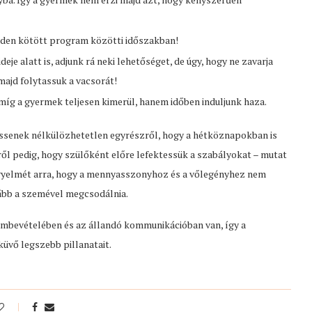
den kötött program közötti időszakban!
je alatt is, adjunk rá neki lehetőséget, de úgy, hogy ne zavarja
 majd folytassuk a vacsorát!
míg a gyermek teljesen kimerül, hanem időben induljunk haza.
essenek nélkülözhetetlen egyrészről, hogy a hétköznapokban is
l pedig, hogy szülőként előre lefektessük a szabályokat – mutat
 figyelmét arra, hogy a mennyasszonyhoz és a vőlegényhez nem
kább a szemével megcsodálnia.
embevételében és az állandó kommunikációban van, így a
üvő legszebb pillanatait.