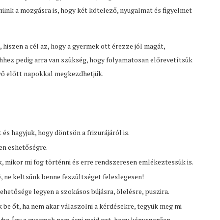
ünk a mozgásra is, hogy két kötelező, nyugalmat és figyelmet
hiszen a cél az, hogy a gyermek ott érezze jól magát,
Ehhez pedig arra van szükség, hogy folyamatosan előrevetítsük
üvő előtt napokkal megkezdhetjük.
és hagyjuk, hogy döntsön a frizurájáról is.
den eshetőségre.
, mikor mi fog történni és erre rendszeresen emlékeztessük is.
, ne keltsünk benne feszültséget feleslegesen!
hetősége legyen a szokásos bújásra, ölelésre, puszira.
be őt, ha nem akar válaszolni a kérdésekre, tegyük meg mi
nyba. Így a gyermek nem érzi majd azt, hogy kényszerűen