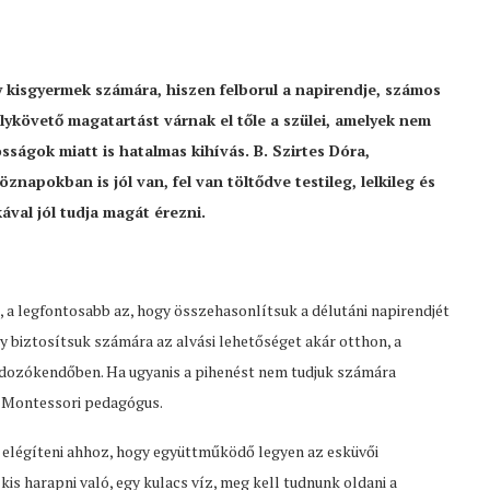
 kisgyermek számára, hiszen felborul a napirendje, számos
lykövető magatartást várnak el tőle a szülei, amelyek nem
osságok miatt is hatalmas kihívás. B. Szirtes Dóra,
apokban is jól van, fel van töltődve testileg, lelkileg és
ával jól tudja magát érezni.
 a legfontosabb az, hogy összehasonlítsuk a délutáni napirendjét
y biztosítsuk számára az alvási lehetőséget akár otthon, a
rdozókendőben. Ha ugyanis a pihenést nem tudjuk számára
a Montessori pedagógus.
l elégíteni ahhoz, hogy együttműködő legyen az esküvői
kis harapni való, egy kulacs víz, meg kell tudnunk oldani a