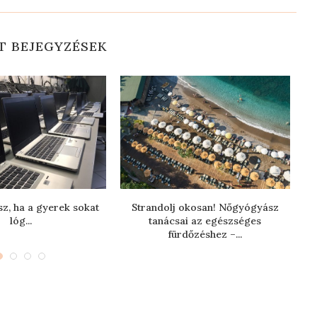
T BEJEGYZÉSEK
sz, ha a gyerek sokat
Strandolj okosan! Nőgyógyász
lóg...
tanácsai az egészséges
fürdőzéshez –...