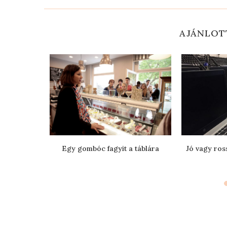
AJÁNLOT
k a 2020-as
Egy gombóc fagyit a táblára
Jó vagy ros