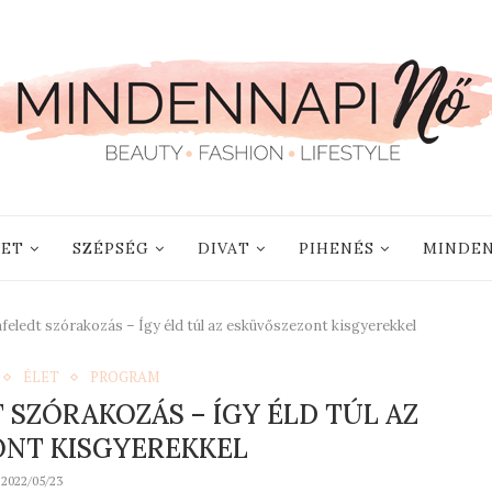
LET
SZÉPSÉG
DIVAT
PIHENÉS
MINDEN
feledt szórakozás – Így éld túl az esküvőszezont kisgyerekkel
ÉLET
PROGRAM
 SZÓRAKOZÁS – ÍGY ÉLD TÚL AZ
NT KISGYEREKKEL
2022/05/23