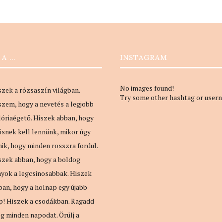
 A …
INSTAGRAM
No images found!
szek a rózsaszín világban.
Try some other hashtag or user
szem, hogy a nevetés a legjobb
lóriaégető. Hiszek abban, hogy
ősnek kell lennünk, mikor úgy
nik, hogy minden rosszra fordul.
szek abban, hogy a boldog
nyok a legcsinosabbak. Hiszek
ban, hogy a holnap egy újabb
p! Hiszek a csodákban. Ragadd
g minden napodat. Örülj a