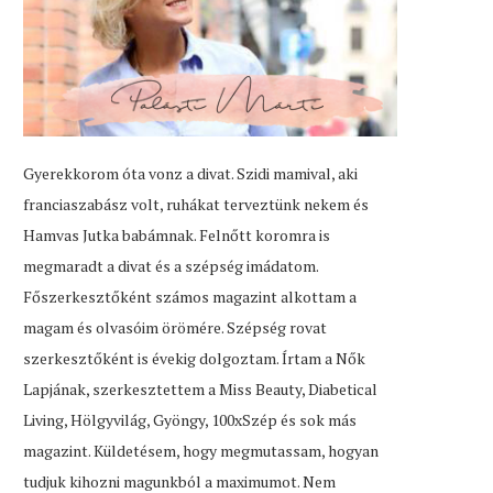
Gyerekkorom óta vonz a divat. Szidi mamival, aki
franciaszabász volt, ruhákat terveztünk nekem és
Hamvas Jutka babámnak. Felnőtt koromra is
megmaradt a divat és a szépség imádatom.
Főszerkesztőként számos magazint alkottam a
magam és olvasóim örömére. Szépség rovat
szerkesztőként is évekig dolgoztam. Írtam a Nők
Lapjának, szerkesztettem a Miss Beauty, Diabetical
Living, Hölgyvilág, Gyöngy, 100xSzép és sok más
magazint. Küldetésem, hogy megmutassam, hogyan
tudjuk kihozni magunkból a maximumot. Nem