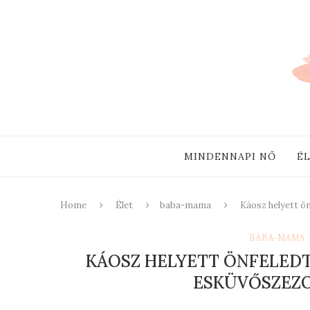
MINDENNAPI NŐ
É
Home
Élet
baba-mama
Káosz helyett ön
BABA-MAMA
KÁOSZ HELYETT ÖNFELEDT
ESKÜVŐSZEZO