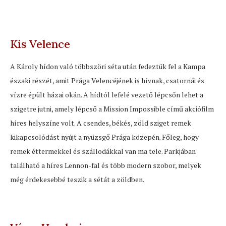
Kis Velence
A Károly hídon való többszöri séta után fedeztük fel a Kampa
északi részét, amit Prága Velencéjének is hívnak, csatornái és
vízre épült házai okán. A hídtól lefelé vezető lépcsőn lehet a
szigetre jutni, amely lépcső a Mission Impossible című akciófilm
híres helyszíne volt. A csendes, békés, zöld sziget remek
kikapcsolódást nyújt a nyüzsgő Prága közepén. Főleg, hogy
remek éttermekkel és szállodákkal van ma tele. Parkjában
található a híres Lennon-fal és több modern szobor, melyek
még érdekesebbé teszik a sétát a zöldben.