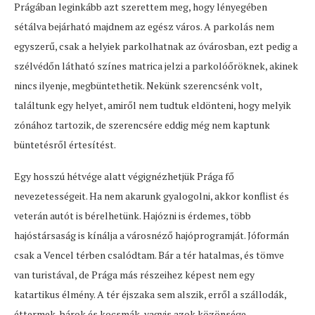
Prágában leginkább azt szerettem meg, hogy lényegében
sétálva bejárható majdnem az egész város. A parkolás nem
egyszerű, csak a helyiek parkolhatnak az óvárosban, ezt pedig a
szélvédőn látható színes matrica jelzi a parkolóőröknek, akinek
nincs ilyenje, megbüntethetik. Nekünk szerencsénk volt,
találtunk egy helyet, amiről nem tudtuk eldönteni, hogy melyik
zónához tartozik, de szerencsére eddig még nem kaptunk
büntetésről értesítést.
Egy hosszú hétvége alatt végignézhetjük Prága fő
nevezetességeit. Ha nem akarunk gyalogolni, akkor konflist és
veterán autót is bérelhetünk. Hajózni is érdemes, több
hajóstársaság is kínálja a városnéző hajóprogramját. Jóformán
csak a Vencel térben csalódtam. Bár a tér hatalmas, és tömve
van turistával, de Prága más részeihez képest nem egy
katartikus élmény. A tér éjszaka sem alszik, erről a szállodák,
éttermek, bárok és kocsmák, vagyis azok közönsége