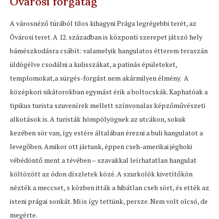
Óvárosi forgatag
A városnéző túrából tilos kihagyni Prága legrégebbi terét, az
Óvárosi teret. A 12. században is központi szerepet játszó hely
bámészkodásra csábít: valamelyik hangulatos étterem teraszán
üldögélve csodálni a kulisszákat, a patinás épületeket,
templomokat,a sürgés-forgást nem akármilyen élmény. A
középkori sikátorokban egymást érik a boltocskák. Kaphatóak a
tipikus turista szuvenírek mellett színvonalas képzőművészeti
alkotások is. A turisták hömpölyögnek az utcákon, sokuk
kezében sör van, így estére általában érezni a buli hangulatot a
levegőben. Amikor ott jártunk, éppen cseh-amerikai jéghoki
vébédöntő ment a tévében – szavakkal leírhatatlan hangulat
költözött az ódon díszletek közé. A szurkolók kivetítőkön
nézték a meccset, s közben itták a hibátlan cseh sört, és ették az
isteni prágai sonkát. Mi is így tettünk, persze. Nem volt olcsó, de
megérte.