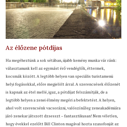
Az élőzene pótdíjas
Ha megéheztünk a sok sétában, újabb kemény munka vár ránk:
választanunk kell az egymást érő vendéglők, éttermek,
kocsmák között. A legtöbb helyen van speciális turistamenü
helyi fogásokkal, előre megjelölt árral. A szerencsések élőzenét
is kapnak az étel mellé, igaz, a pótdíjat felszámítják, de a
legtöbb helyen a zenei élmény megéri a befektetést. A helyen,
ahol volt szerencsénk vacsorázni, valószínűleg zeneakadémiára
járó zenekar játszott dzsesszt – fantasztikusan! Nem véletlen,
hogy évekkel ezelőtt Bill Clinton magával hozta szaxofonját az