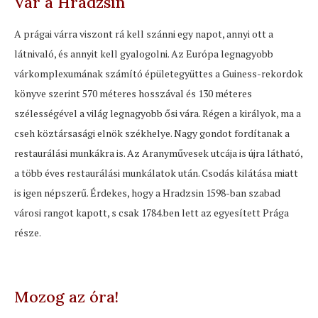
Vár a Hradzsin
A prágai várra viszont rá kell szánni egy napot, annyi ott a
látnivaló, és annyit kell gyalogolni. Az Európa legnagyobb
várkomplexumának számító épületegyüttes a Guiness-rekordok
könyve szerint 570 méteres hosszával és 130 méteres
szélességével a világ legnagyobb ősi vára. Régen a királyok, ma a
cseh köztársasági elnök székhelye. Nagy gondot fordítanak a
restaurálási munkákra is. Az Aranyművesek utcája is újra látható,
a több éves restaurálási munkálatok után. Csodás kilátása miatt
is igen népszerű. Érdekes, hogy a Hradzsin 1598-ban szabad
városi rangot kapott, s csak 1784.ben lett az egyesített Prága
része.
Mozog az óra!