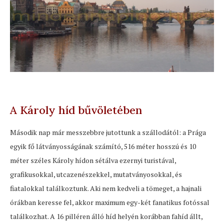
A Károly híd bűvöletében
Második nap már messzebbre jutottunk a szállodától: a Prága
egyik fő látványosságának számító, 516 méter hosszú és 10
méter széles Károly hídon sétálva ezernyi turistával,
grafikusokkal, utcazenészekkel, mutatványosokkal, és
fiatalokkal találkoztunk. Aki nem kedveli a tömeget, a hajnali
órákban keresse fel, akkor maximum egy-két fanatikus fotóssal
találkozhat. A 16 pilléren álló híd helyén korábban fahíd állt,