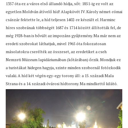
1357 óta ez a város első állandó hídja, sőt: 1851-ig ez volt az
egyetlen Moldván átívelő híd! Alapkövét IV. Károly német-római
császár fektette le, a híd teljesen 1402-re készült el. Harminc
híres szobrának többségét 1687 és 1714 között állították fel, de
még 1928-ban is bővült az impozáns gyűjtemény. Ma már nem az
eredeti szobrokat láthatjuk, mivel 1965 óta fokozatosan
másolatokra cserélték az összeset, az eredetiket a cseh
Nemzeti Múzeum lapidáriumában (kőtárában) őrzik. Mondjuk ez
a turistákat hidegen hagyja, szinte minden szobornál fotózkodik
valaki. A híd két végén egy-egy torony áll: a 15. századi Mala
Strana és a 14. századi óvárosi hídtorony. Ma mindkettő kilátó.