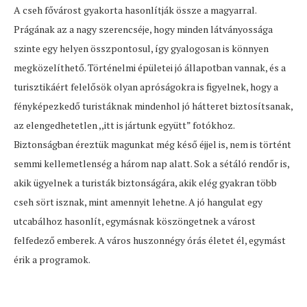
A cseh fővárost gyakorta hasonlítják össze a magyarral.
Prágának az a nagy szerencséje, hogy minden látványossága
szinte egy helyen összpontosul, így gyalogosan is könnyen
megközelíthető. Történelmi épületei jó állapotban vannak, és a
turisztikáért felelősök olyan apróságokra is figyelnek, hogy a
fényképezkedő turistáknak mindenhol jó hátteret biztosítsanak,
az elengedhetetlen ,,itt is jártunk együtt” fotókhoz.
Biztonságban éreztük magunkat még késő éjjel is, nem is történt
semmi kellemetlenség a három nap alatt. Sok a sétáló rendőr is,
akik ügyelnek a turisták biztonságára, akik elég gyakran több
cseh sört isznak, mint amennyit lehetne. A jó hangulat egy
utcabálhoz hasonlít, egymásnak köszöngetnek a várost
felfedező emberek. A város huszonnégy órás életet él, egymást
érik a programok.