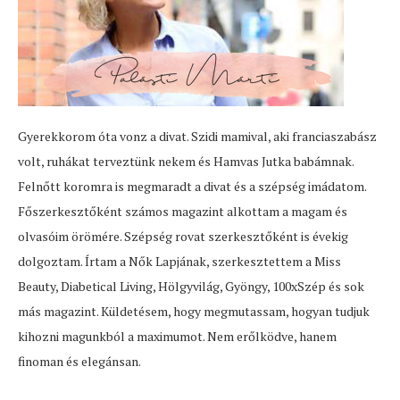
Gyerekkorom óta vonz a divat. Szidi mamival, aki franciaszabász
volt, ruhákat terveztünk nekem és Hamvas Jutka babámnak.
Felnőtt koromra is megmaradt a divat és a szépség imádatom.
Főszerkesztőként számos magazint alkottam a magam és
olvasóim örömére. Szépség rovat szerkesztőként is évekig
dolgoztam. Írtam a Nők Lapjának, szerkesztettem a Miss
Beauty, Diabetical Living, Hölgyvilág, Gyöngy, 100xSzép és sok
más magazint. Küldetésem, hogy megmutassam, hogyan tudjuk
kihozni magunkból a maximumot. Nem erőlködve, hanem
finoman és elegánsan.