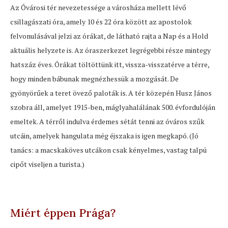
Az Óvárosi tér nevezetessége a városháza mellett lévő
csillagászati óra, amely 10 és 22 óra között az apostolok
felvonulásával jelzi az órákat, de látható rajta a Nap és a Hold
aktuális helyzete is. Az óraszerkezet legrégebbi része mintegy
hatszáz éves. Órákat töltöttünk itt, vissza-visszatérve a térre,
hogy minden bábunak megnézhessük a mozgását. De
gyönyörűek a teret övező paloták is. A tér közepén Husz János
szobra áll, amelyet 1915-ben, máglyahalálának 500. évfordulóján
emeltek. A térről indulva érdemes sétát tenni az óváros szűk
utcáin, amelyek hangulata még éjszaka is igen megkapó. (Jó
tanács: a macskaköves utcákon csak kényelmes, vastag talpú
cipőt viseljen a turista.)
Miért éppen Prága?