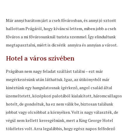
Már annyi barátom járt a cseh fővárosban, és annyi jó sztorit
hallottam Prágáról, hogy kíváncsi lettem, miben jobb a cseh
főváros a mi fővárosunknál turista szemmel. Így elindultunk
megtapasztalni, miért is dicsérik annyira és annyian a várost.
Hotel a város szívében
Prágában nem nagy feladat szállást találni – ezt már
megérkezésünk után láthattuk. Igaz, az útikönyvből már
kinéztünk egy hangulatosnak ígérkező, angol család által
üzemeltetett, középkori palotából kialakított, háromcsillagos
hotelt, de gondoltuk, ha ez nem válik be, biztosan találunk
jobbat vagy olcsóbbat a környéken. Volt is nagy választék, de
végül nem kellett keresgélnünk, mert a King George Hotel
tökéletes volt. Arra legalábbis, hogy egész napos felfedező