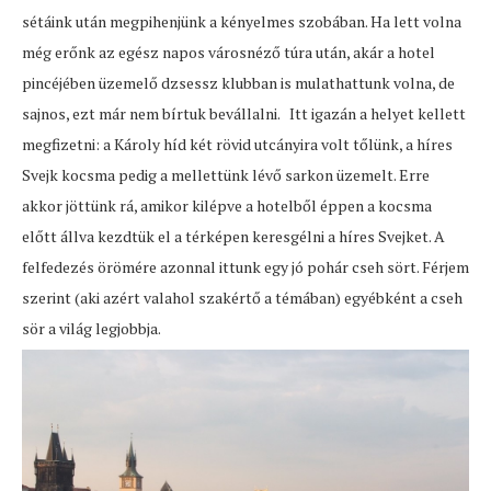
sétáink után megpihenjünk a kényelmes szobában. Ha lett volna
még erőnk az egész napos városnéző túra után, akár a hotel
pincéjében üzemelő dzsessz klubban is mulathattunk volna, de
sajnos, ezt már nem bírtuk bevállalni. Itt igazán a helyet kellett
megfizetni: a Károly híd két rövid utcányira volt tőlünk, a híres
Svejk kocsma pedig a mellettünk lévő sarkon üzemelt. Erre
akkor jöttünk rá, amikor kilépve a hotelből éppen a kocsma
előtt állva kezdtük el a térképen keresgélni a híres Svejket. A
felfedezés örömére azonnal ittunk egy jó pohár cseh sört. Férjem
szerint (aki azért valahol szakértő a témában) egyébként a cseh
sör a világ legjobbja.