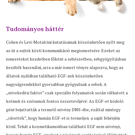
Tudományos háttér
Cohen és Levi-Motalcini kutatásainak köszönhetően nyílt meg
az út a sejtek közti kommunikáció megismerésére. Ezeket az
ismereteket kezdetben főként a sebészetben, sebgyógyításban
kezdték használni, arra a már ismert tényre alapozva, hogy az
állatok nyálában található EGF-nek köszönhetően
nagyságrendekkel gyorsabban gyógyulnak a sebek. A
„növekedési faktor” csak speciális folyamatok során válhatott a
krémek és szérumok fontos összetevőjévé: Az EGF-et kódoló
gént bejuttatták a termelő növény DNS-ébe, ezáltal mintegy
„rávették”, hogy humán EGF-et is termeljen a saját fehérjéin
kívül. Tehát a kozmetikumokban található EGF nem növényi,
hanem humán EGF, amelyet a növények segítségével állíttattak