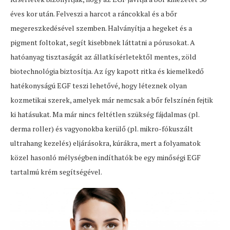
éves kor után. Felveszi a harcot a ráncokkal és a bőr
megereszkedésével szemben. Halványítja a hegeket és a
pigment foltokat, segít kisebbnek láttatni a pórusokat. A
hatóanyag tisztaságát az állatkísérletektől mentes, zöld
biotechnológia biztosítja. Az így kapott ritka és kiemelkedő
hatékonyságú EGF teszi lehetővé, hogy léteznek olyan
kozmetikai szerek, amelyek már nemcsak a bőr felszínén fejtik
ki hatásukat. Ma már nincs feltétlen szükség fájdalmas (pl.
derma roller) és vagyonokba kerülő (pl. mikro-fókuszált
ultrahang kezelés) eljárásokra, kúrákra, mert a folyamatok
közel hasonló mélységben indíthatók be egy minőségi EGF
tartalmú krém segítségével.