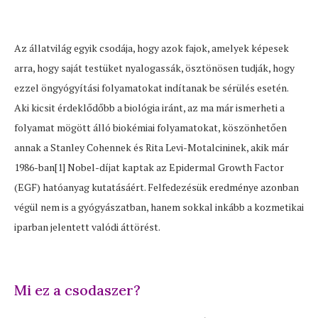
Az állatvilág egyik csodája, hogy azok fajok, amelyek képesek
arra, hogy saját testüket nyalogassák, ösztönösen tudják, hogy
ezzel öngyógyítási folyamatokat indítanak be sérülés esetén.
Aki kicsit érdeklődőbb a biológia iránt, az ma már ismerheti a
folyamat mögött álló biokémiai folyamatokat, köszönhetően
annak a Stanley Cohennek és Rita Levi-Motalcininek, akik már
1986-ban[1] Nobel-díjat kaptak az Epidermal Growth Factor
(EGF) hatóanyag kutatásáért. Felfedezésük eredménye azonban
végül nem is a gyógyászatban, hanem sokkal inkább a kozmetikai
iparban jelentett valódi áttörést.
Mi ez a csodaszer?