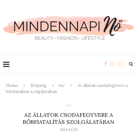
Home
Szépség
Arc
Az állatok csodafegyvere a
bőrfiatalítás szolgálatában
ARC
AZ ÁLLATOK CSODAFEGYVERE A
BŐRFIATALÍTÁS SZOLGÁLATÁBAN
2015/11/28