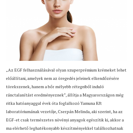
„Az EGF felhasználásával olyan szuperprémium krémeket lehet
előállítani, amelyek nem az öregedés jeleinek elkendőzésére
törekszenek, hanem a bőr mélyebb rétegeiből induló
ránctalanítást eredményeznek”, állítja a Magyarországon még
ritka hatóanyaggal évek óta foglalkozó Yamuna Kft
laboratóriumának vezetője, Cserpán Melinda, aki szerint, ha az
EGF-et csak természetes növényi anyagok egészítik ki, akkor a
ma elérhető leghatékonyabb készítményekkel találkozhatnak