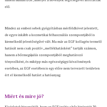
elő.
Mindez az emberi sebek gyógyításban mérföldkövet jelentett,
de egyre inkább a kozmetikai felhasználás szempontjából is
kiemelkedő jelentőségűvé vált. Ma már az EGF kollagén termelő
hatását nem csak pozitív „mellékhatásként“ tartják számon,
hanem a bőrmegújulás szempontjából meghatározó
tényezőként, és miképp más egészségügyi készítmények
esetében, az EGF esetében is egy előre nem tervezett területen
ért el kiemelkedő hatást a hatóanyag.
Miért és mire jó?
Kísérletek bizonyítják, hogy az EGF javítja a bőr kinézetét 30