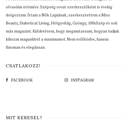
olvasóim örömére. Szépség rovat szerkesztőként is évekig
dolgoztam. Írtam a Nők Lapjának, szerkesztettem a Miss
Beauty, Diabetical Living, Hölgyvilág, Gyöngy, 100xSzép és sok
más magazint. Küldetésem, hogy megmutassam, hogyan tudjuk
kihozni magunkból a maximumot. Nem erőlködve, hanem
finoman és elegánsan.
CSATLAKOZZ!
FACEBOOK
INSTAGRAM
MIT KERESEL?