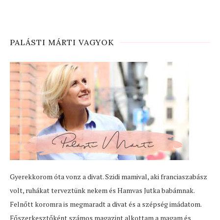
PALÁSTI MÁRTI VAGYOK
Gyerekkorom óta vonz a divat. Szidi mamival, aki franciaszabász
volt, ruhákat terveztünk nekem és Hamvas Jutka babámnak.
Felnőtt koromra is megmaradt a divat és a szépség imádatom.
Főszerkesztőként számos magazint alkottam a magam és