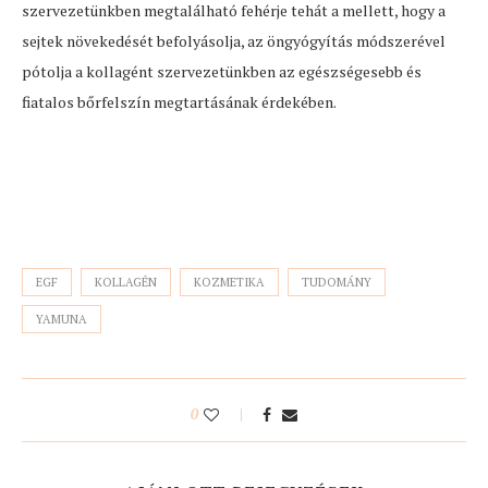
szervezetünkben megtalálható fehérje tehát a mellett, hogy a
sejtek növekedését befolyásolja, az öngyógyítás módszerével
pótolja a kollagént szervezetünkben az egészségesebb és
fiatalos bőrfelszín megtartásának érdekében.
EGF
KOLLAGÉN
KOZMETIKA
TUDOMÁNY
YAMUNA
0