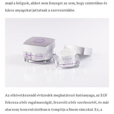
majd a hölgyek, akiket nem fenyeget az sem, hogy szintetikus és
káros anyagokat juttatnak a szervezetükbe.
Az elkövetkezendő évtizedek meghatározó hatóanyaga, az EGF
fokozza a bőr rugalmasságát, feszesíti a bőr szerkezetét, és már
alacsony koncentrációban is tompítja a finom ráncokat. Ez, a