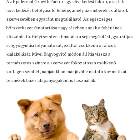
Az Epidermal Growth Factor egy növekedési faktor, a sejtek
növekedését befolyásoló fehérje, amely az emberek és állatok
szervezetében egyaránt megtalálható. Az egészséges
bőrszerkezet fenntartása nagy részben ennek a fehérjének
köszönhető. Helyi szinten stimulálja a sejtmegújulást, gyorsítja a
sebgyógyulási folyamatokat, ezáltal csökkenti a ráncok
kialakulását. Mivel öngyógyító módon állítja vissza a
természetes szintre a szervezet fokozatosan csökkenő
kollagén szintjét, napjainkban már jövőbe mutató kozmetikai
termékek bázis alapanyagaként is használják.