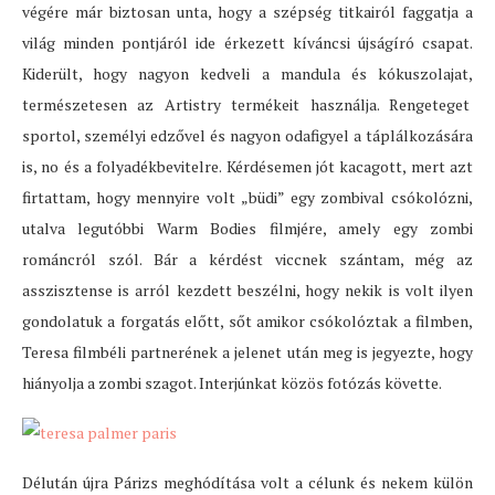
végére már biztosan unta, hogy a szépség titkairól faggatja a
világ minden pontjáról ide érkezett kíváncsi újságíró csapat.
Kiderült, hogy nagyon kedveli a mandula és kókuszolajat,
természetesen az Artistry termékeit használja. Rengeteget
sportol, személyi edzővel és nagyon odafigyel a táplálkozására
is, no és a folyadékbevitelre. Kérdésemen jót kacagott, mert azt
firtattam, hogy mennyire volt „büdi” egy zombival csókolózni,
utalva legutóbbi Warm Bodies filmjére, amely egy zombi
románcról szól. Bár a kérdést viccnek szántam, még az
asszisztense is arról kezdett beszélni, hogy nekik is volt ilyen
gondolatuk a forgatás előtt, sőt amikor csókolóztak a filmben,
Teresa filmbéli partnerének a jelenet után meg is jegyezte, hogy
hiányolja a zombi szagot. Interjúnkat közös fotózás követte.
Délután újra Párizs meghódítása volt a célunk és nekem külön