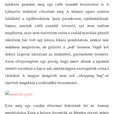
küldetés gyanánt, még egy csilli szandál beszerzése is. A
Lafayette áruházat céloztam meg. A mínusz egyes szinten
található a cipőbirodalom. Igazi paradicsom, cipőimádóknak.
Sajnos, amelyik csilli szandál tetszett, azt nem tudtam
megfizetni, azaz nem szerettem volna a család nyaralási pénzét
rákölteni, bár volt egy kósza, bűnös gondolatom, amikor már
majdnem megtettem, de győzött a „jedi” bennem. Végül két
doboz Legoval távoztam az áruházból, gyermekeim örömére.
Azon eltöprengtem egy percig, hogy miért állnak a japánok
tömött sorokban a Gucci-nál, mintha ingyen osztogatták volna a
táskákat. A magyar újságírók nem sok „shopping bag”-et
cipeltek magukkal a szállodába visszamenet…
Este még egy csodás éttermet fedeztünk fel az Amway
meghívására. Ezen a helyen forgatták az Minden végzet nehéz