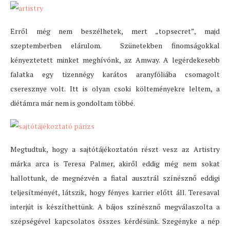
Erről még nem beszélhetek, mert „topsecret”, majd
szeptemberben elárulom. Szünetekben finomságokkal
kényeztetett minket meghívónk, az Amway. A legérdekesebb
falatka egy tizennégy karátos aranyfóliába csomagolt
cseresznye volt. Itt is olyan csoki költeményekre leltem, a
diétámra már nem is gondoltam többé.
Megtudtuk, hogy a sajtótájékoztatón részt vesz az Artistry
márka arca is Teresa Palmer, akiről eddig még nem sokat
hallottunk, de megnézvén a fiatal ausztrál színésznő eddigi
teljesítményét, látszik, hogy fényes karrier előtt áll. Teresaval
interjút is készíthettünk. A bájos színésznő megválaszolta a
szépségével kapcsolatos összes kérdésünk. Szegényke a nép