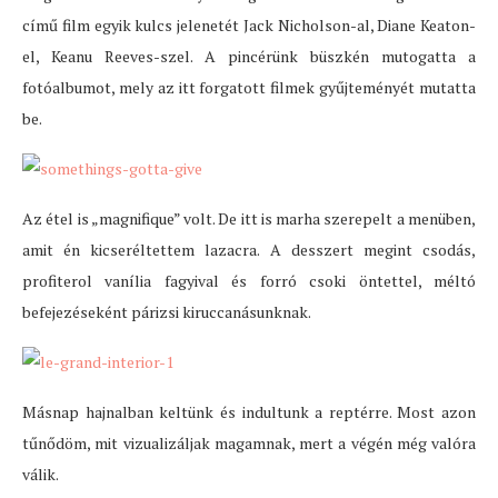
című film egyik kulcs jelenetét Jack Nicholson-al, Diane Keaton-
el, Keanu Reeves-szel. A pincérünk büszkén mutogatta a
fotóalbumot, mely az itt forgatott filmek gyűjteményét mutatta
be.
Az étel is „magnifique” volt. De itt is marha szerepelt a menüben,
amit én kicseréltettem lazacra. A desszert megint csodás,
profiterol vanília fagyival és forró csoki öntettel, méltó
befejezéseként párizsi kiruccanásunknak.
Másnap hajnalban keltünk és indultunk a reptérre. Most azon
tűnődöm, mit vizualizáljak magamnak, mert a végén még valóra
válik.