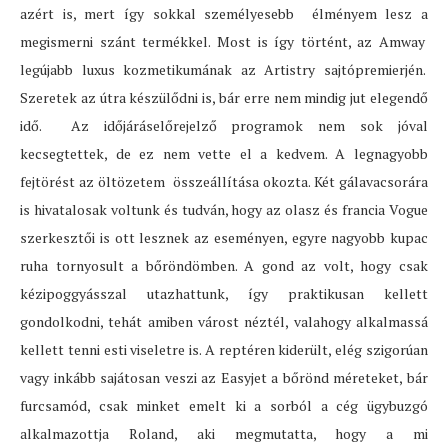
azért is, mert így sokkal személyesebb élményem lesz a
megismerni szánt termékkel. Most is így történt, az Amway
legújabb luxus kozmetikumának az Artistry sajtópremierjén.
Szeretek az útra készülődni is, bár erre nem mindig jut elegendő
idő. Az időjáráselőrejelző programok nem sok jóval
kecsegtettek, de ez nem vette el a kedvem. A legnagyobb
fejtörést az öltözetem összeállítása okozta. Két gálavacsorára
is hivatalosak voltunk és tudván, hogy az olasz és francia Vogue
szerkesztői is ott lesznek az eseményen, egyre nagyobb kupac
ruha tornyosult a bőröndömben. A gond az volt, hogy csak
kézipoggyásszal utazhattunk, így praktikusan kellett
gondolkodni, tehát amiben várost néztél, valahogy alkalmassá
kellett tenni esti viseletre is. A reptéren kiderült, elég szigorúan
vagy inkább sajátosan veszi az Easyjet a bőrönd méreteket, bár
furcsamód, csak minket emelt ki a sorból a cég ügybuzgó
alkalmazottja Roland, aki megmutatta, hogy a mi