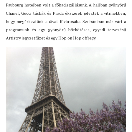
Faubourg hotelben volt a főhadiszállásunk. A hallban gyönyörű
Chanel, Gucci táskák és Prada ékszerek jelezték a vitrinekben,
hogy megérkeztünk a divat fővárosába. Szobámban már várt a
programunk és egy gyönyörű bőrkötéses, egyedi tervezésű
Artistry jegyzetfüzet és egy Hop on Hop off jegy.