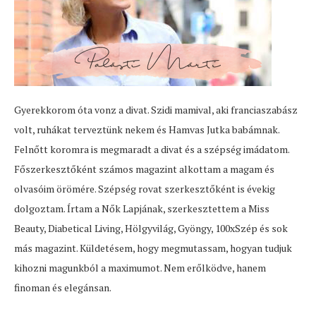
Gyerekkorom óta vonz a divat. Szidi mamival, aki franciaszabász
volt, ruhákat terveztünk nekem és Hamvas Jutka babámnak.
Felnőtt koromra is megmaradt a divat és a szépség imádatom.
Főszerkesztőként számos magazint alkottam a magam és
olvasóim örömére. Szépség rovat szerkesztőként is évekig
dolgoztam. Írtam a Nők Lapjának, szerkesztettem a Miss
Beauty, Diabetical Living, Hölgyvilág, Gyöngy, 100xSzép és sok
más magazint. Küldetésem, hogy megmutassam, hogyan tudjuk
kihozni magunkból a maximumot. Nem erőlködve, hanem
finoman és elegánsan.