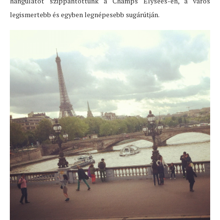
hangulatot szippantottunk a Champs Elysees-en, a város
legismertebb és egyben legnépesebb sugárútján.