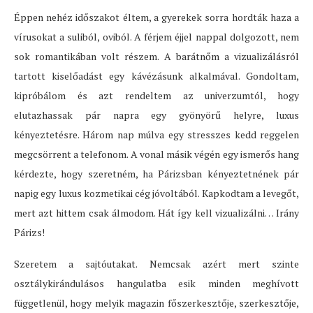
Éppen nehéz időszakot éltem, a gyerekek sorra hordták haza a
vírusokat a suliból, oviból. A férjem éjjel nappal dolgozott, nem
sok romantikában volt részem. A barátnőm a vizualizálásról
tartott kiselőadást egy kávézásunk alkalmával. Gondoltam,
kipróbálom és azt rendeltem az univerzumtól, hogy
elutazhassak pár napra egy gyönyörű helyre, luxus
kényeztetésre. Három nap múlva egy stresszes kedd reggelen
megcsörrent a telefonom. A vonal másik végén egy ismerős hang
kérdezte, hogy szeretném, ha Párizsban kényeztetnének pár
napig egy luxus kozmetikai cég jóvoltából. Kapkodtam a levegőt,
mert azt hittem csak álmodom. Hát így kell vizualizálni… Irány
Párizs!
Szeretem a sajtóutakat. Nemcsak azért mert szinte
osztálykirándulásos hangulatba esik minden meghívott
függetlenül, hogy melyik magazin főszerkesztője, szerkesztője,