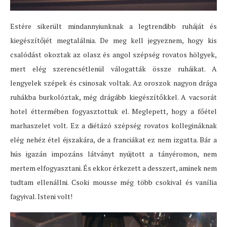
Estére sikerült mindannyiunknak a legtrendibb ruháját és
kiegészítőjét megtalálnia. De meg kell jegyeznem, hogy kis
csalódást okoztak az olasz és angol szépség rovatos hölgyek,
mert elég szerencsétlenül válogatták össze ruháikat. A
lengyelek szépek és csinosak voltak. Az oroszok nagyon drága
ruhákba burkolóztak, még drágább kiegészítőkkel. A vacsorát
hotel éttermében fogyasztottuk el. Meglepett, hogy a főétel
marhaszelet volt. Ez a diétázó szépség rovatos kollegináknak
elég nehéz étel éjszakára, de a franciákat ez nem izgatta. Bár a
hús igazán impozáns látványt nyújtott a tányéromon, nem
mertem elfogyasztani. És ekkor érkezett a desszert, aminek nem
tudtam ellenállni. Csoki mousse még több csokival és vanília
fagyival. Isteni volt!