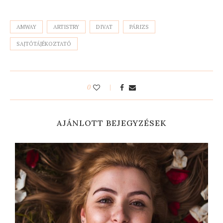
AMWAY
ARTISTRY
DIVAT
PÁRIZS
SAJTÓTÁJÉKOZTATÓ
0
AJÁNLOTT BEJEGYZÉSEK