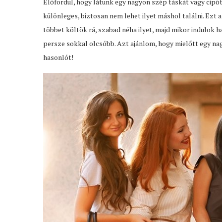
Előfordul, hogy látunk egy nagyon szép táskát vagy cipő
különleges, biztosan nem lehet ilyet máshol találni. Ezt
többet költök rá, szabad néha ilyet, majd mikor indulok 
persze sokkal olcsóbb. Azt ajánlom, hogy mielőtt egy na
hasonlót!