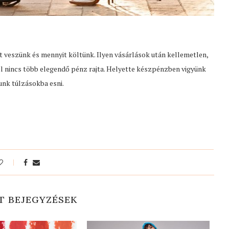
t veszünk és mennyit költünk. Ilyen vásárlások után kellemetlen,
el nincs több elegendő pénz rajta. Helyette készpénzben vigyünk
unk túlzásokba esni.
T BEJEGYZÉSEK