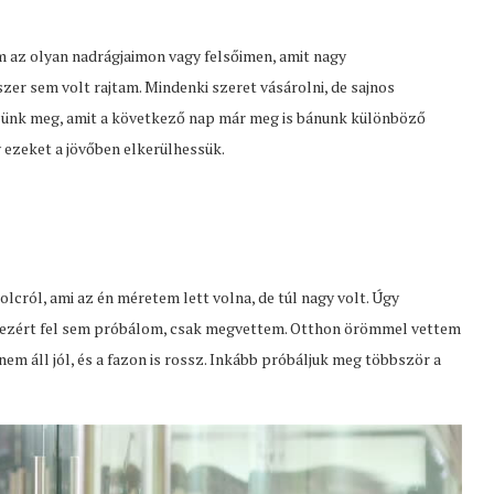
az olyan nadrágjaimon vagy felsőimen, amit nagy
r sem volt rajtam. Mindenki szeret vásárolni, de sajnos
szünk meg, amit a következő nap már meg is bánunk különböző
 ezeket a jövőben elkerülhessük.
olcról, ami az én méretem lett volna, de túl nagy volt. Úgy
z ezért fel sem próbálom, csak megvettem. Otthon örömmel vettem
em áll jól, és a fazon is rossz. Inkább próbáljuk meg többször a