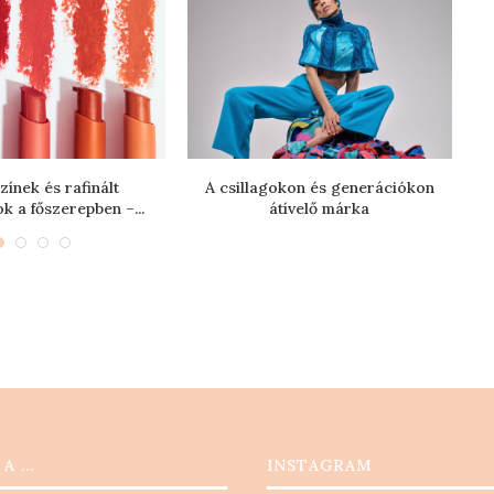
zínek és rafinált
A csillagokon és generációkon
 a főszerepben –...
átívelő márka
 A …
INSTAGRAM