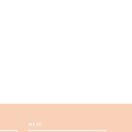
Karácsonyi ruhatippek
A párizsi nő eleganciájának ti
MENÜ