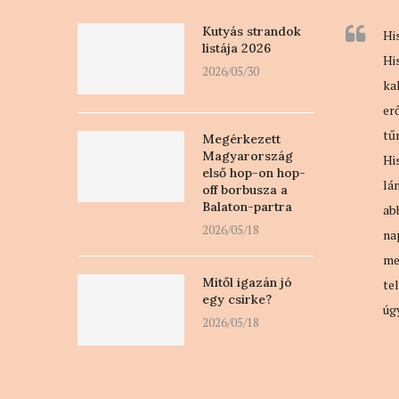
Kutyás strandok
Hi
listája 2026
Hi
2026/05/30
ka
er
tű
Megérkezett
Magyarország
Hi
első hop-on hop-
lá
off borbusza a
Balaton-partra
ab
2026/05/18
na
me
Mitől igazán jó
te
egy csirke?
úg
2026/05/18