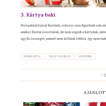
3. Kártya baki
Ha bankkártyával fizetünk, sokszor nem figyelünk oda mi
amikor fizetni szeretnénk, de nem engedi a kártyánk, miv
egy fix összeget, aminél nem költünk többet, így nem tud
BANKKÁRTYA
OKOS VÁSÁRLÁS
SHOPPING
0
AJÁNLOT