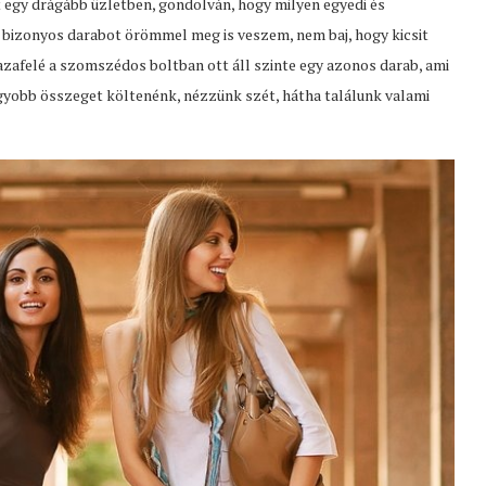
t egy drágább üzletben, gondolván, hogy milyen egyedi és
 a bizonyos darabot örömmel meg is veszem, nem baj, hogy kicsit
hazafelé a szomszédos boltban ott áll szinte egy azonos darab, ami
gyobb összeget költenénk, nézzünk szét, hátha találunk valami