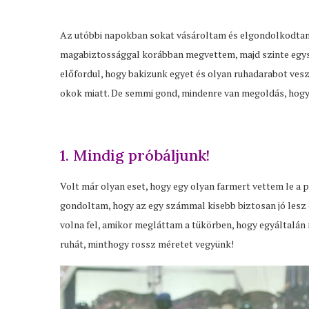
Az utóbbi napokban sokat vásároltam és elgondolkodtam 
magabiztossággal korábban megvettem, majd szinte egysze
előfordul, hogy bakizunk egyet és olyan ruhadarabot ve
okok miatt. De semmi gond, mindenre van megoldás, hogy
1. Mindig próbáljunk!
Volt már olyan eset, hogy egy olyan farmert vettem le a p
gondoltam, hogy az egy számmal kisebb biztosan jó les
volna fel, amikor megláttam a tükörben, hogy egyáltalán n
ruhát, minthogy rossz méretet vegyünk!