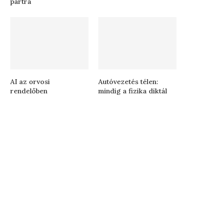
partra
AI az orvosi
Autóvezetés télen:
rendelőben
mindig a fizika diktál