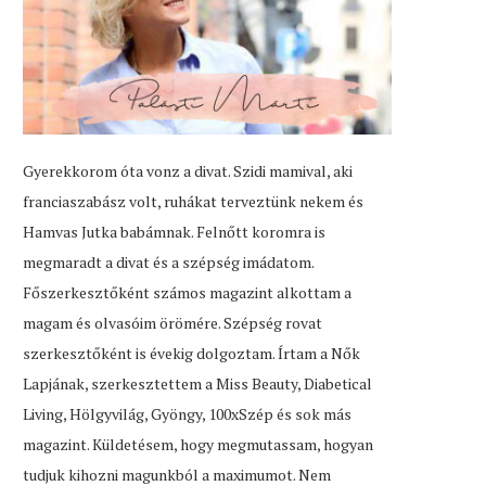
Gyerekkorom óta vonz a divat. Szidi mamival, aki
franciaszabász volt, ruhákat terveztünk nekem és
Hamvas Jutka babámnak. Felnőtt koromra is
megmaradt a divat és a szépség imádatom.
Főszerkesztőként számos magazint alkottam a
magam és olvasóim örömére. Szépség rovat
szerkesztőként is évekig dolgoztam. Írtam a Nők
Lapjának, szerkesztettem a Miss Beauty, Diabetical
Living, Hölgyvilág, Gyöngy, 100xSzép és sok más
magazint. Küldetésem, hogy megmutassam, hogyan
tudjuk kihozni magunkból a maximumot. Nem