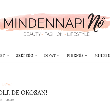
LET
SZÉPSÉG
DIVAT
PIHENÉS
MINDEN
DIVAT
LJ, DE OKOSAN!
2016/09/02