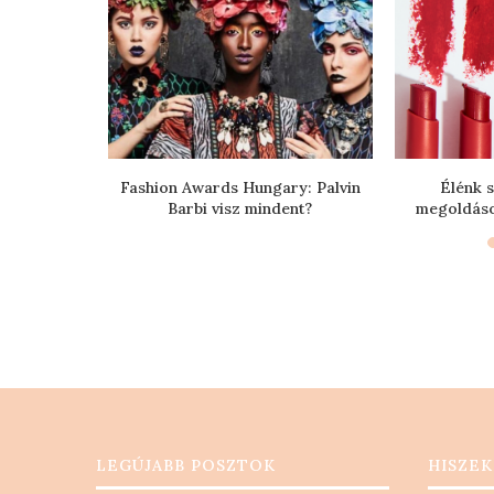
brálása
Fashion Awards Hungary: Palvin
Élénk s
Barbi visz mindent?
megoldások
LEGÚJABB POSZTOK
HISZEK