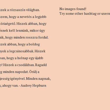
No images found!
szek a rózsaszín világban.
Try some other hashtag or user
szem, hogy a nevetés a legjobb
lóriaégető. Hiszek abban, hogy
ősnek kell lennünk, mikor úgy
nik, hogy minden rosszra fordul.
szek abban, hogy a boldog
nyok a legcsinosabbak. Hiszek
ban, hogy a holnap egy újabb
p! Hiszek a csodákban. Ragadd
g minden napodat. Örülj a
ljesség igényével. Minden napnak,
y, ahogy van. - Audrey Hepburn