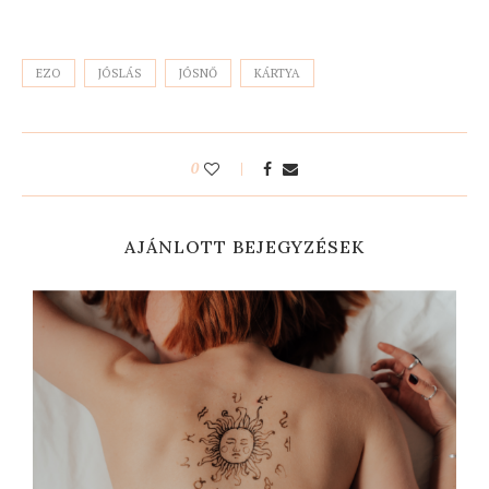
EZO
JÓSLÁS
JÓSNŐ
KÁRTYA
0
AJÁNLOTT BEJEGYZÉSEK