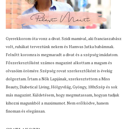
Gyerekkorom óta vonz a divat. Szidi mamival, aki franciaszabász
volt, ruhákat terveztünk nekem és Hamvas Jutka babámnak.
Felnőtt koromra is megmaradt a divat és a szépség imádatom.
Főszerkesztőként számos magazint alkottam a magam és
olvasóim örömére. Szépség rovat szerkesztőként is évekig
dolgoztam. Írtam a Nők Lapjának, szerkesztettem a Miss
Beauty, Diabetical Living, Hölgyvilág, Gyöngy, 100xSzép és sok
más magazint. Küldetésem, hogy megmutassam, hogyan tudjuk
kihozni magunkból a maximumot. Nem erőlködve, hanem
finoman és elegánsan.