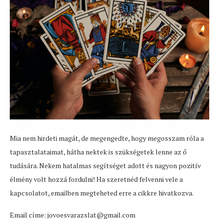
Mia nem hirdeti magát, de megengedte, hogy megosszam róla a
tapasztalataimat, hátha nektek is szükségetek lenne az ő
tudására. Nekem hatalmas segítséget adott és nagyon pozitív
élmény volt hozzá fordulni! Ha szeretnéd felvenni vele a
kapcsolatot, emailben megteheted erre a cikkre hivatkozva.
Email címe: jovoesvarazslat@gmail.com