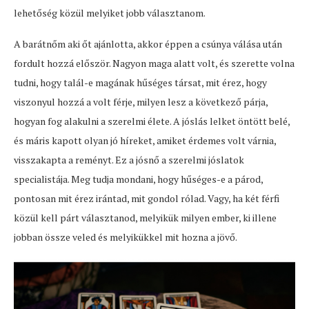
lehetőség közül melyiket jobb választanom.
A barátnőm aki őt ajánlotta, akkor éppen a csúnya válása után
fordult hozzá először. Nagyon maga alatt volt, és szerette volna
tudni, hogy talál-e magának hűséges társat, mit érez, hogy
viszonyul hozzá a volt férje, milyen lesz a következő párja,
hogyan fog alakulni a szerelmi élete. A jóslás lelket öntött belé,
és máris kapott olyan jó híreket, amiket érdemes volt várnia,
visszakapta a reményt. Ez a jósnő a szerelmi jóslatok
specialistája. Meg tudja mondani, hogy hűséges-e a párod,
pontosan mit érez irántad, mit gondol rólad. Vagy, ha két férfi
közül kell párt választanod, melyikük milyen ember, ki illene
jobban össze veled és melyikükkel mit hozna a jövő.