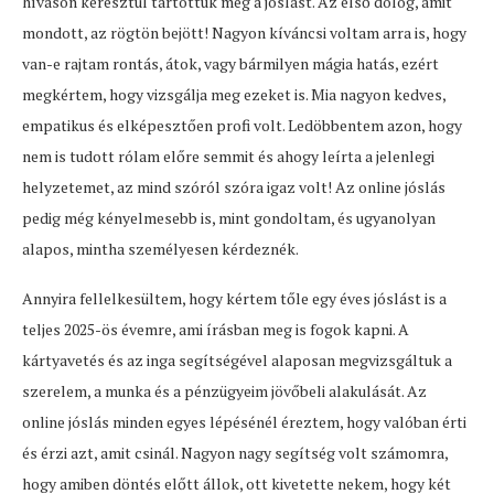
híváson keresztül tartottuk meg a jóslást. Az első dolog, amit
mondott, az rögtön bejött! Nagyon kíváncsi voltam arra is, hogy
van-e rajtam rontás, átok, vagy bármilyen mágia hatás, ezért
megkértem, hogy vizsgálja meg ezeket is. Mia nagyon kedves,
empatikus és elképesztően profi volt. Ledöbbentem azon, hogy
nem is tudott rólam előre semmit és ahogy leírta a jelenlegi
helyzetemet, az mind szóról szóra igaz volt! Az online jóslás
pedig még kényelmesebb is, mint gondoltam, és ugyanolyan
alapos, mintha személyesen kérdeznék.
Annyira fellelkesültem, hogy kértem tőle egy éves jóslást is a
teljes 2025-ös évemre, ami írásban meg is fogok kapni. A
kártyavetés és az inga segítségével alaposan megvizsgáltuk a
szerelem, a munka és a pénzügyeim jövőbeli alakulását. Az
online jóslás minden egyes lépésénél éreztem, hogy valóban érti
és érzi azt, amit csinál. Nagyon nagy segítség volt számomra,
hogy amiben döntés előtt állok, ott kivetette nekem, hogy két