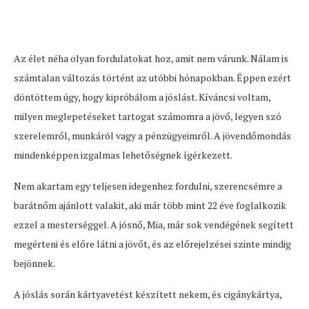
Az élet néha olyan fordulatokat hoz, amit nem várunk. Nálam is
számtalan változás történt az utóbbi hónapokban. Éppen ezért
döntöttem úgy, hogy kipróbálom a jóslást. Kíváncsi voltam,
milyen meglepetéseket tartogat számomra a jövő, legyen szó
szerelemről, munkáról vagy a pénzügyeimről. A jövendőmondás
mindenképpen izgalmas lehetőségnek ígérkezett.
Nem akartam egy teljesen idegenhez fordulni, szerencsémre a
barátnőm ajánlott valakit, aki már több mint 22 éve foglalkozik
ezzel a mesterséggel. A jósnő, Mia, már sok vendégének segített
megérteni és előre látni a jövőt, és az előrejelzései szinte mindig
bejönnek.
A jóslás során kártyavetést készített nekem, és cigánykártya,