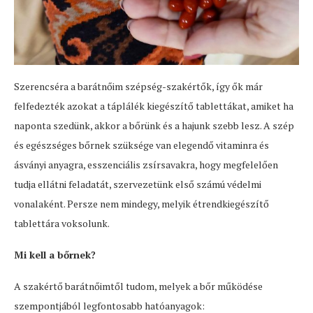
Szerencséra a barátnőim szépség-szakértők, így ők már
felfedezték azokat a táplálék kiegészítő tablettákat, amiket ha
naponta szedünk, akkor a bőrünk és a hajunk szebb lesz. A szép
és egészséges bőrnek szüksége van elegendő vitaminra és
ásványi anyagra, esszenciális zsírsavakra, hogy megfelelően
tudja ellátni feladatát, szervezetünk első számú védelmi
vonalaként. Persze nem mindegy, melyik étrendkiegészítő
tablettára voksolunk.
Mi kell a bőrnek?
A szakértő barátnőimtől tudom, melyek a bőr működése
szempontjából legfontosabb hatóanyagok: