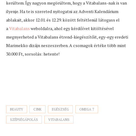
kerültem. Így nagyon megörültem, hogy a Vitabalans-nak is van
ilyenje. Ha te is szereted nyitogatni az Adventi Kalendárium
ablakait, akkor 12.01. és 12.29. között feltétlenül látogass el
a
Vitabalans
weboldalra, ahol egy kérdőívet kitöltésével
megnyerheted a Vitabalans étrend-kiegészítőit, egy-egy eredeti
Marimekko dizájn neszeszerben. A csomagok értéke több mint
30.000 Ft, sorsolás: hetente!
BEAUTY
CINK
EGÉSZSÉG
OMEGA 7
SZÉPSÉGÁPOLÁS
VITABALANS