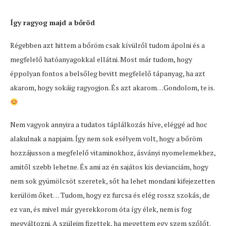
Így ragyog majd a bőröd
Régebben azt hittem a bőröm csak kívülről tudom ápolni és a
megfelelő hatóanyagokkal ellátni. Most már tudom, hogy
éppolyan fontos a belsőleg bevitt megfelelő tápanyag, ha azt
akarom, hogy sokáig ragyogjon. És azt akarom…Gondolom, te is.
Nem vagyok annyira a tudatos táplálkozás híve, eléggé ad hoc
alakulnak a napjaim. Így nem sok esélyem volt, hogy a bőröm
hozzájusson a megfelelő vitaminokhoz, ásványi nyomelemekhez,
amitől szebb lehetne. És ami az én sajátos kis devianciám, hogy
nem sok gyümölcsöt szeretek, sőt ha lehet mondani kifejezetten
kerülöm őket… Tudom, hogy ez furcsa és elég rossz szokás, de
ez van, és mivel már gyerekkorom óta így élek, nem is fog
megváltozni. A szüleim fizettek, ha megettem egy szem szőlőt.