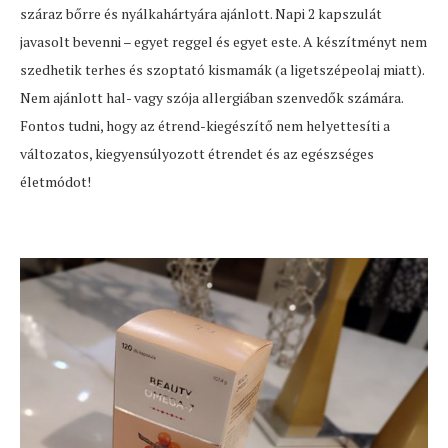
száraz bőrre és nyálkahártyára ajánlott. Napi 2 kapszulát
javasolt bevenni – egyet reggel és egyet este. A készítményt nem
szedhetik terhes és szoptató kismamák (a ligetszépeolaj miatt).
Nem ajánlott hal- vagy szója allergiában szenvedők számára.
Fontos tudni, hogy az étrend-kiegészítő nem helyettesíti a
változatos, kiegyensúlyozott étrendet és az egészséges
életmódot!