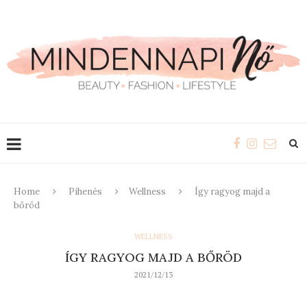
Home
Pihenés
Wellness
Így ragyog majd a
bőröd
WELLNESS
ÍGY RAGYOG MAJD A BŐRÖD
2021/12/13