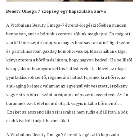
Beauty Omega 7 szépség egy kapszulába zárva
A Vitabalans Beauty Omega-7 étrend-kiegészítőjében minden
benne van, amit a bőrünk szeretne tőlünk megkapni. És még ott
van két bőrszépítő olaj is: a magas linolsav tartalmú ligetszépe-
és palmitinsavban gazdag homoktövisolaj. Mostanában olajjal
kényeztetem a bőröm és látom, hogy nagyon kedveli. Ha belülről
is kap, akkor bizonyára kettős hatást érek el… Mivel az olajak
gyulladáscsökkentő, regeneráló hatást fejtenek ki a bőrre, az
anti-aging krémek valamint az egyensúlyát vesztett, érzékeny
vagy zsíros bőrre szánt arcápolók népszerű összetevői. Az én
bürümnek ezek életmentő olajak vagyis inkább bőrmentő …
Ezeket az esszenciális zsírsavakat nem tudja előállítani a bőr,
csak kívülről tudjuk bevinni őket.
A Vitabalans Beauty Omega 7 étrend-kiegészítő kapszula