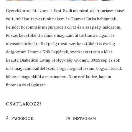
Gyerekkorom óta vonz a divat. Szidi mamival, aki franciaszabász
volt, ruhákat terveztünk nekem és Hamvas Jutka babámnak.
Felnőtt koromra is megmaradt a divat és a szépség imádatom.
Főszerkesztőként számos magazint alkottam a magam és
olvasóim örömére. Szépség rovat szerkesztőként is évekig
dolgoztam. Írtam a Nők Lapjának, szerkesztettem a Miss
Beauty, Diabetical Living, Hölgyvilág, Gyöngy, 100xSzép és sok
más magazint. Küldetésem, hogy megmutassam, hogyan tudjuk
kihozni magunkból a maximumot. Nem erőlködve, hanem
finoman és elegánsan.
CSATLAKOZZ!
FACEBOOK
INSTAGRAM