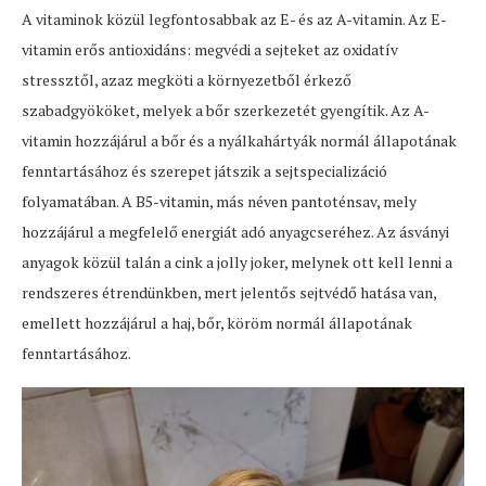
A vitaminok közül legfontosabbak az E- és az A-vitamin. Az E-
vitamin erős antioxidáns: megvédi a sejteket az oxidatív
stressztől, azaz megköti a környezetből érkező
szabadgyököket, melyek a bőr szerkezetét gyengítik. Az A-
vitamin hozzájárul a bőr és a nyálkahártyák normál állapotának
fenntartásához és szerepet játszik a sejtspecializáció
folyamatában. A B5-vitamin, más néven pantoténsav, mely
hozzájárul a megfelelő energiát adó anyagcseréhez. Az ásványi
anyagok közül talán a cink a jolly joker, melynek ott kell lenni a
rendszeres étrendünkben, mert jelentős sejtvédő hatása van,
emellett hozzájárul a haj, bőr, köröm normál állapotának
fenntartásához.