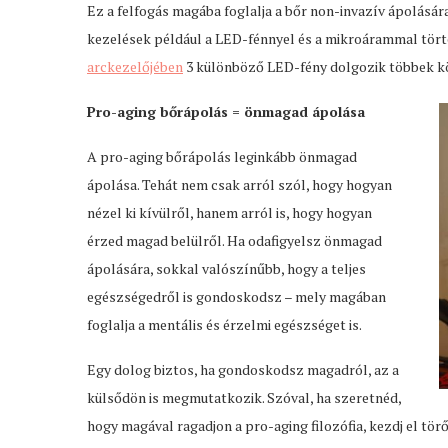
Ez a felfogás magába foglalja a bőr non-invazív ápolásá
kezelések például a LED-fénnyel és a mikroárammal törté
arckezelőjében
3 különböző LED-fény dolgozik többek köz
Pro-aging bőrápolás = önmagad ápolása
A pro-aging bőrápolás leginkább önmagad
ápolása. Tehát nem csak arról szól, hogy hogyan
nézel ki kívülről, hanem arról is, hogy hogyan
érzed magad belülről. Ha odafigyelsz önmagad
ápolására, sokkal valószínűbb, hogy a teljes
egészségedről is gondoskodsz – mely magában
foglalja a mentális és érzelmi egészséget is.
Egy dolog biztos, ha gondoskodsz magadról, az a
külsődön is megmutatkozik. Szóval, ha szeretnéd,
hogy magával ragadjon a pro-aging filozófia, kezdj el t