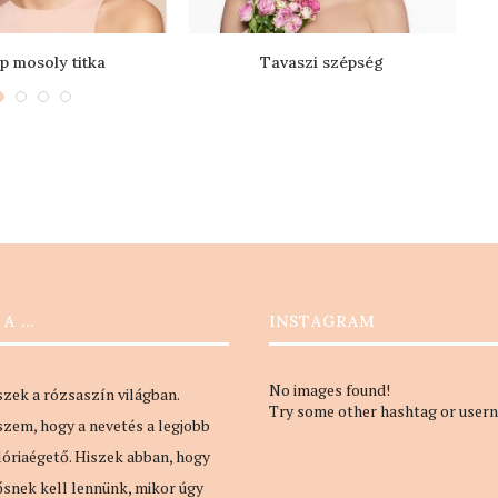
p mosoly titka
Tavaszi szépség
 A …
INSTAGRAM
No images found!
szek a rózsaszín világban.
Try some other hashtag or user
szem, hogy a nevetés a legjobb
lóriaégető. Hiszek abban, hogy
ősnek kell lennünk, mikor úgy