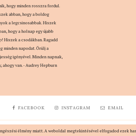
nik, hogy minden rosszra fordul.
szek abban, hogy a boldog
nyok a legcsinosabbak. Hiszek
ban, hogy a holnap egy újabb
p! Hiszek a csodákban. Ragadd
g minden napodat. Örülj a
ljesség igényével. Minden napnak,
y, ahogy van. - Audrey Hepburn
FACEBOOK
INSTAGRAM
EMAIL
@2018 - MindennapiNő. All Right Reserved. Designed by
evaszlfk
öngészési élmény miatt. A weboldal megtekintésével elfogadod ezek ha