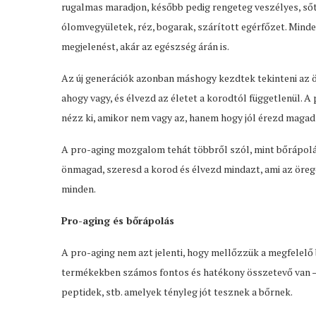
rugalmas maradjon, később pedig rengeteg veszélyes, sőt
ólomvegyületek, réz, bogarak, szárított egérfőzet. Minde
megjelenést, akár az egészség árán is.
Az új generációk azonban máshogy kezdtek tekinteni az ö
ahogy vagy, és élvezd az életet a korodtól függetlenül. A 
nézz ki, amikor nem vagy az, hanem hogy jól érezd magad 
A pro-aging mozgalom tehát többről szól, mint bőrápolás
önmagad, szeresd a korod és élvezd mindazt, ami az örege
minden.
Pro-aging és bőrápolás
A pro-aging nem azt jelenti, hogy mellőzzük a megfelelő b
termékekben számos fontos és hatékony összetevő van – mi
peptidek, stb. amelyek tényleg jót tesznek a bőrnek.