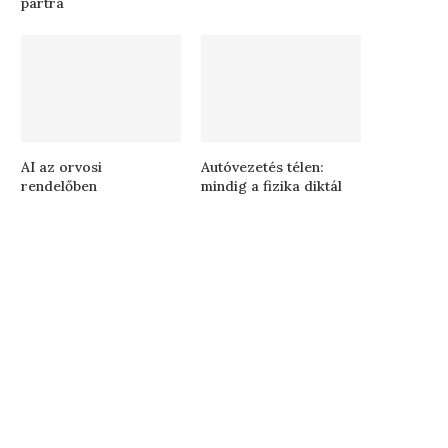
partra
AI az orvosi
Autóvezetés télen:
rendelőben
mindig a fizika diktál