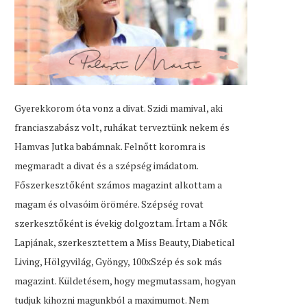
Gyerekkorom óta vonz a divat. Szidi mamival, aki
franciaszabász volt, ruhákat terveztünk nekem és
Hamvas Jutka babámnak. Felnőtt koromra is
megmaradt a divat és a szépség imádatom.
Főszerkesztőként számos magazint alkottam a
magam és olvasóim örömére. Szépség rovat
szerkesztőként is évekig dolgoztam. Írtam a Nők
Lapjának, szerkesztettem a Miss Beauty, Diabetical
Living, Hölgyvilág, Gyöngy, 100xSzép és sok más
magazint. Küldetésem, hogy megmutassam, hogyan
tudjuk kihozni magunkból a maximumot. Nem