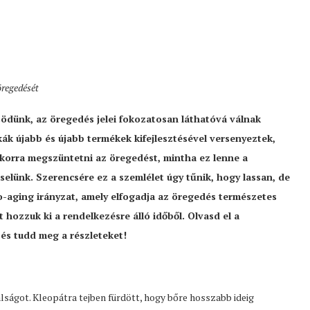
öregedését
ödünk, az öregedés jelei fokozatosan láthatóvá válnak
ák újabb és újabb termékek kifejlesztésével versenyeztek,
nkorra megszüntetni az öregedést, mintha ez lenne a
selünk. Szerencsére ez a szemlélet úgy tűnik, hogy lassan, de
pro-aging irányzat, amely elfogadja az öregedés természetes
t hozzuk ki a rendelkezésre álló időből. Olvasd el a
és tudd meg a részleteket!
lságot. Kleopátra tejben fürdött, hogy bőre hosszabb ideig