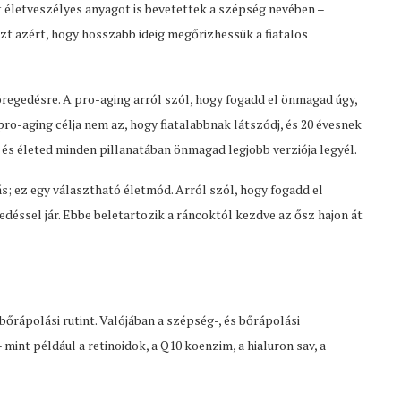
 életveszélyes anyagot is bevetettek a szépség nevében –
zt azért, hogy hosszabb ideig megőrizhessük a fiatalos
regedésre. A pro-aging arról szól, hogy fogadd el önmagad úgy,
pro-aging célja nem az, hogy fiatalabbnak látszódj, és 20 évesnek
és életed minden pillanatában önmagad legjobb verziója legyél.
; ez egy választható életmód. Arról szól, hogy fogadd el
déssel jár. Ebbe beletartozik a ráncoktól kezdve az ősz hajon át
őrápolási rutint. Valójában a szépség-, és bőrápolási
nt például a retinoidok, a Q10 koenzim, a hialuron sav, a