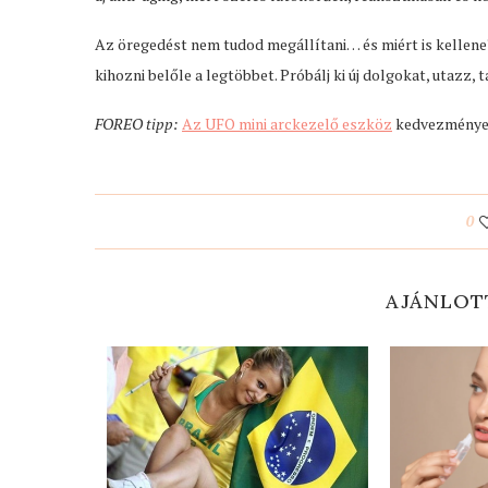
Az öregedést nem tudod megállítani… és miért is kellene?
kihozni belőle a legtöbbet. Próbálj ki új dolgokat, utazz,
FOREO tipp:
Az UFO mini arckezelő eszköz
kedvezményes
0
AJÁNLOT