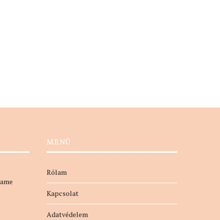
Organikus, svéd kozmetikum
Tesztelj, ha érzékeny a bőr
MENÜ
Rólam
name
Kapcsolat
Adatvédelem