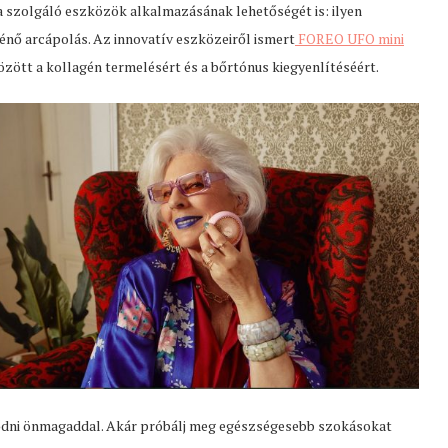
ra szolgáló eszközök alkalmazásának lehetőségét is: ilyen
nő arcápolás. Az innovatív eszközeiről ismert
FOREO UFO mini
ött a kollagén termelésért és a bőrtónus kiegyenlítéséért.
örődni önmagaddal. Akár próbálj meg egészségesebb szokásokat