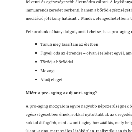
felvenni és egészségesebb életmódra váltani. A legkönny
immunrendszeredet serkenti, hanem a bőröd egészségét is. 
meditáció jótékony hatásait… Mindez elengedhetetlen a t
Felsorolunk néhány dolgot, amit tehetsz, ha a pro-aging 
Tanulj meg lassítani az életben
Figyelj oda az étrendre – olyan ételeket egyél, a
Törődj a bőröddel
Mozogj
Aludj eleget
Miért a pro-aging az új anti-aging?
A pro-aging mozgalom egyre nagyobb népszerűségnek örve
egészségesebben élnek, sokkal nyitottabbak az öregedési
sokkal átfogóbb, mint az anti-aging hozzáállás, mely hel
új anti-aging, mert széles látókörűen, realisztikusan és h