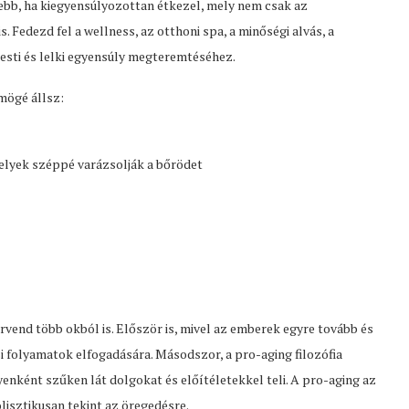
ebb, ha kiegyensúlyozottan étkezel, mely nem csak az
Fedezd fel a wellness, az otthoni spa, a minőségi alvás, a
esti és lelki egyensúly megteremtéséhez.
mögé állsz:
melyek széppé varázsolják a bőrödet
nd több okból is. Először is, mivel az emberek egyre tovább és
 folyamatok elfogadására. Másodszor, a pro-aging filozófia
yenként szűken lát dolgokat és előítéletekkel teli. A pro-aging az
olisztikusan tekint az öregedésre.