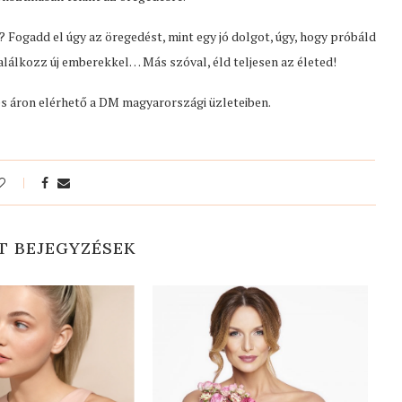
 Fogadd el úgy az öregedést, mint egy jó dolgot, úgy, hogy próbáld
 találkozz új emberekkel… Más szóval, éld teljesen az életed!
 áron elérhető a DM magyarországi üzleteiben.
T BEJEGYZÉSEK