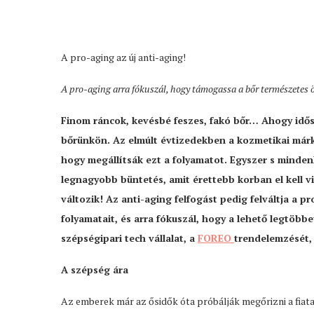
A pro-aging az új anti-aging!
A pro-aging arra fókuszál, hogy támogassa a bőr természetes 
Finom ráncok, kevésbé feszes, fakó bőr… Ahogy idős
bőrünkön. Az elmúlt évtizedekben a kozmetikai márk
hogy megállítsák ezt a folyamatot. Egyszer s minde
legnagyobb büntetés, amit érettebb korban el kell vi
változik! Az anti-aging felfogást pedig felváltja a 
folyamatait, és arra fókuszál, hogy a lehető legtöbbe
szépségipari tech vállalat, a
FOREO
trendelemzését, 
A szépség ára
Az emberek már az ősidők óta próbálják megőrizni a fiata