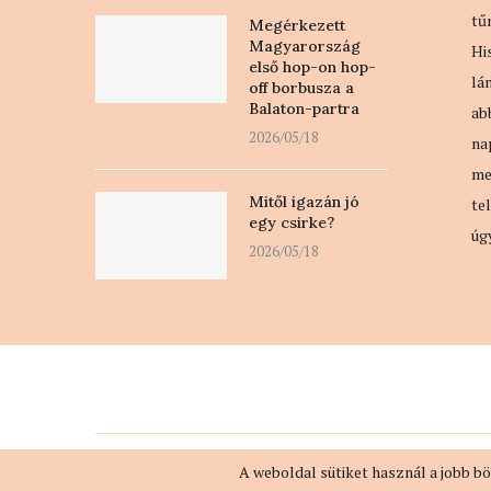
tű
Megérkezett
Magyarország
Hi
első hop-on hop-
lá
off borbusza a
Balaton-partra
ab
2026/05/18
na
me
Mitől igazán jó
te
egy csirke?
úg
2026/05/18
A weboldal sütiket használ a jobb b