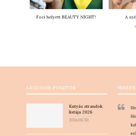
mlakkot
Foci helyett BEAUTY NIGHT!
A szé
LEGÚJABB POSZTOK
HISZEK
Kutyás strandok
Hi
listája 2026
Hi
2026/05/30
ka
er