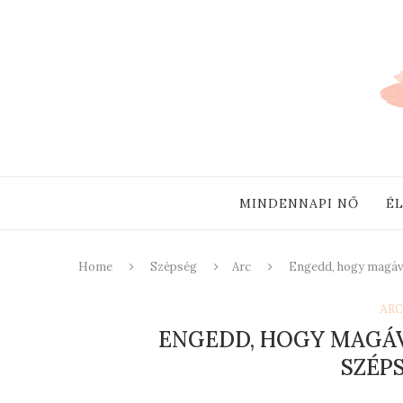
MINDENNAPI NŐ
É
Home
Szépség
Arc
Engedd, hogy magáva
ARC
ENGEDD, HOGY MAGÁV
SZÉP