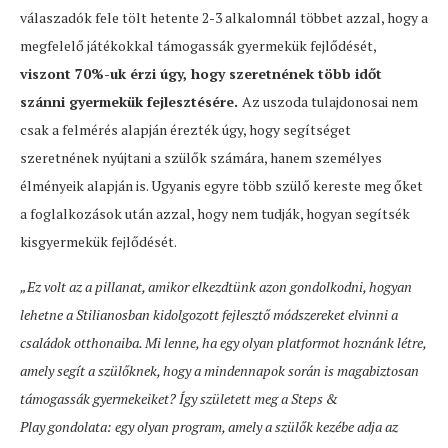
válaszadók fele tölt hetente 2-3 alkalomnál többet azzal, hogy a
megfelelő játékokkal támogassák gyermekük fejlődését,
viszont 70%-uk érzi úgy, hogy szeretnének több időt
szánni gyermekük fejlesztésére.
Az uszoda tulajdonosai nem
csak a felmérés alapján érezték úgy, hogy segítséget
szeretnének nyújtani a szülők számára, hanem személyes
élményeik alapján is. Ugyanis egyre több szülő kereste meg őket
a foglalkozások után azzal, hogy nem tudják, hogyan segítsék
kisgyermekük fejlődését.
„Ez volt az a pillanat, amikor elkezdtünk azon gondolkodni, hogyan
lehetne a Stilianosban kidolgozott fejlesztő módszereket elvinni a
családok otthonaiba. Mi lenne, ha egy olyan platformot hoznánk létre,
amely segít a szülőknek, hogy a mindennapok során is magabiztosan
támogassák gyermekeiket? Így született meg a Steps &
Play gondolata: egy olyan program, amely a szülők kezébe adja az