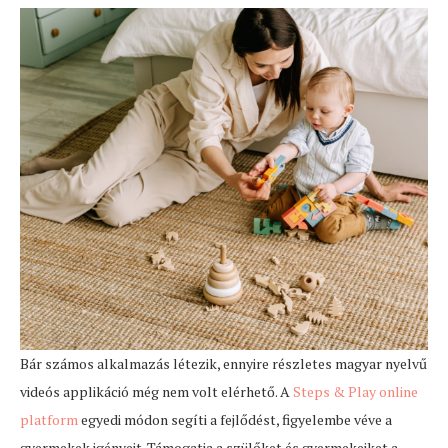
Bár számos alkalmazás létezik, ennyire részletes magyar nyelvű
videós applikáció még nem volt elérhető. A
Steps & Play online
platform
egyedi módon segíti a fejlődést, figyelembe véve a
gyermekek igényeit. Támogatja a szülőket és gyermekeiket a