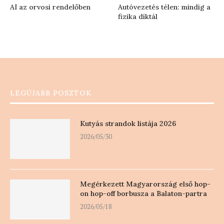
AI az orvosi rendelőben
Autóvezetés télen: mindig a
fizika diktál
LEGÚJABB POSZTOK
Kutyás strandok listája 2026
2026/05/30
Megérkezett Magyarország első hop-
on hop-off borbusza a Balaton-partra
2026/05/18