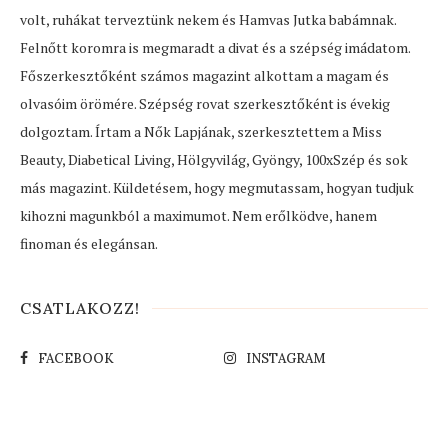
volt, ruhákat terveztünk nekem és Hamvas Jutka babámnak.
Felnőtt koromra is megmaradt a divat és a szépség imádatom.
Főszerkesztőként számos magazint alkottam a magam és
olvasóim örömére. Szépség rovat szerkesztőként is évekig
dolgoztam. Írtam a Nők Lapjának, szerkesztettem a Miss
Beauty, Diabetical Living, Hölgyvilág, Gyöngy, 100xSzép és sok
más magazint. Küldetésem, hogy megmutassam, hogyan tudjuk
kihozni magunkból a maximumot. Nem erőlködve, hanem
finoman és elegánsan.
CSATLAKOZZ!
FACEBOOK
INSTAGRAM