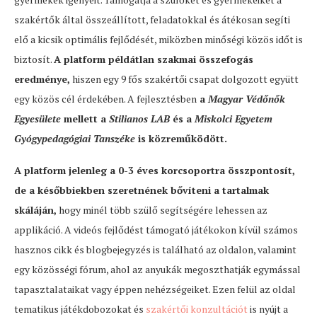
szakértők által összeállított, feladatokkal és átékosan segíti
elő a kicsik optimális fejlődését, miközben minőségi közös időt is
biztosít.
A platform példátlan szakmai összefogás
eredménye,
hiszen egy 9 fős szakértői csapat dolgozott együtt
egy közös cél érdekében. A fejlesztésben
a
Magyar Védőnők
Egyesülete
mellett a
Stilianos LAB
és a
Miskolci Egyetem
Gyógypedagógiai Tanszéke
is közreműködött.
A platform jelenleg a 0-3 éves korcsoportra összpontosít,
de a későbbiekben szeretnének bővíteni a tartalmak
skáláján,
hogy minél több szülő segítségére lehessen az
applikáció. A videós fejlődést támogató játékokon kívül számos
hasznos cikk és blogbejegyzés is található az oldalon, valamint
egy közösségi fórum, ahol az anyukák megoszthatják egymással
tapasztalataikat vagy éppen nehézségeiket. Ezen felül az oldal
tematikus játékdobozokat és
szakértői konzultációt
is nyújt a