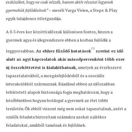
eszközöket, hogy ne csak nézzék, hanem aktív részesei legyenek
gyermekük fejlődésének”
– meséli Varga Vivien, a Steps & Play
egyik tulajdonos ötletgazdája.
A 0-5 éves kor közötti időszak különösen fontos, hiszen a
gyermek agya és idegrendszere ebben a korban fejlődik a
[1]
leggyorsabban
. Az ehhez fűződő kutatások
szerint ez idő
alatt az agyi kapcsolatok akár másodpercenként több ezer
új összeköttetést is kialakíthatnak,
amelyek az érzékszervi
tapasztalatokból, a mozgásfejlődésből és a szociális
interakciókból származnak. Ráadásul ebben az időszakban
lefektetett alapok biztonsága fogja meghatározni, hogy a
későbbiekben hogyan boldogul a gyermek az élet többi
területén. Ők ebből viszont még nem sokat tapasztalnak, azért a
szülők feladata biztosítani számukra azokat a játékos
feladatokat, amikből tanulnak és fejlődnek.