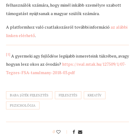
felhasználók számára, hogy minél inkább személyre szabott
támogatást nyújtsanak a magyar szülők számára.
A platformhoz való csatlakozásról további információ
az alábbi
linken elérhető
.
[1]
A gyermeki agy fejlődése legújabb ismereteink tükrében, avagy
hogyan lesz okos az óvodás?
https://real.mtak.hu/127509/1/07-
Tegzes-FSA-tanulmany-2018-03.pdf
BABA JÁTÉK FEJLESZTÉS
FEJLESZTÉS
KREATÍV
PSZICHOLÓGIA
0