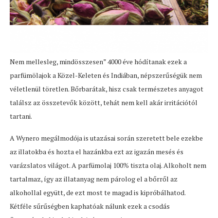
Nem mellesleg, mindösszesen” 4000 éve hódítanak ezek a
parfümölajok a Közel-Keleten és Indiában, népszerűségük nem
véletlenül töretlen. Bőrbarátak, hisz csak természetes anyagot
találsz az összetevők között, tehát nem kell akár irritációtól
tartani.
A Wynero megálmodója is utazásai során szeretett bele ezekbe
az illatokba és hozta el hazánkba ezt az igazán mesés és
varázslatos világot. A parfümolaj 100% tiszta olaj. Alkoholt nem
tartalmaz, így az illatanyag nem párolog el a bőrről az
alkohollal együtt, de ezt most te magad is kipróbálhatod.
Kétféle sűrűségben kaphatóak nálunk ezek a csodás