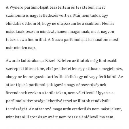
A Wynero parfümolajait teszteltem és tesztelem, mert
számomra is nagy felfedezés volt ez. Már nem tudok úgy
elindulni otthonról, hogy ne olajozzam be a csuklóm. Nem is
másoknak teszem mindezt, hanem magamnak, mert nagyon
tetszik ez a finom illat. A Nauca parfümolajat használom most
már minden nap.
Az arab kultúrában, a Közel-Keleten az illatok még fontosabb
szerepet töltenek be, elképzelhetetlen egy stílusos megjelenés,
ahogy ne lenne igazán tartós illatfelhő egy nő vagy férfi körül. Az
attar típusú parfümolajok igazán nagy népszerűségnek
örvendenek ezeken a területeken, nem véletlenül. Ugyanis a
parfümolaj tisztasága lehetővé teszi az illatok rendkívüli
tartósságát. Az attar szó maga urdu eredetű és nem mást jelent,
mint isteni illatot és ez azért nem rossz ajánlólevél ma sem.