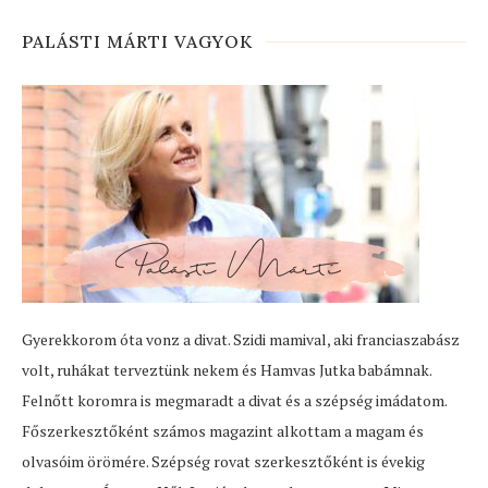
PALÁSTI MÁRTI VAGYOK
Gyerekkorom óta vonz a divat. Szidi mamival, aki franciaszabász
volt, ruhákat terveztünk nekem és Hamvas Jutka babámnak.
Felnőtt koromra is megmaradt a divat és a szépség imádatom.
Főszerkesztőként számos magazint alkottam a magam és
olvasóim örömére. Szépség rovat szerkesztőként is évekig