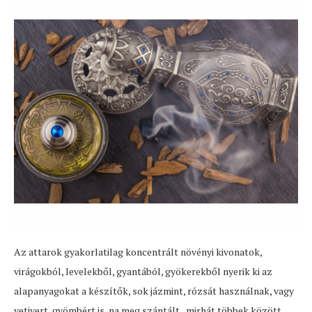
Az attarok gyakorlatilag koncentrált növényi kivonatok,
virágokból, levelekből, gyantából, gyökerekből nyerik ki az
alapanyagokat a készítők, sok jázmint, rózsát használnak, vagy
vetivert, gyömbért is, na meg szántált, mirhát többek között.