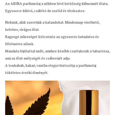
Az ARINA parfümolaj a nőkben lévő kettősség kifinomult illata.
Egyszerre kihívó, csábító de szelíd és titokzatos.
Nekünk, akik szeretjük a kalandokat. Mindennap viselhető,
keleties, virágos illat.
Ragyogó nőiességet kölcsönöz az egyszerre öntudatos és
félelmetes nőnek.
Mandula fejillattal indít, amihez később csatlakozik a tubarózsa,
ami az illat mélységét és csáberejét adja.
A tonkabab, kakaó, vanília elegye biztosítja a parfümolaj
tökéletes érzéki élményét.