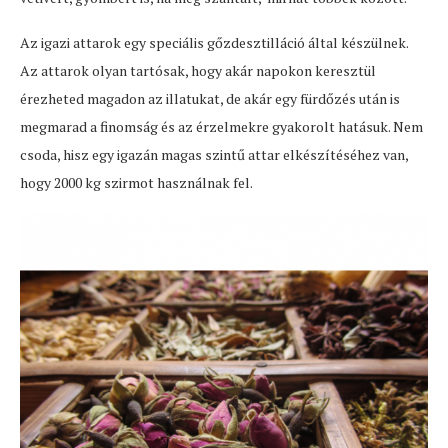
Az igazi attarok egy speciális gőzdesztilláció által készülnek.
Az attarok olyan tartósak, hogy akár napokon keresztül
érezheted magadon az illatukat, de akár egy fürdőzés után is
megmarad a finomság és az érzelmekre gyakorolt hatásuk. Nem
csoda, hisz egy igazán magas szintű attar elkészítéséhez van,
hogy 2000 kg szirmot használnak fel.