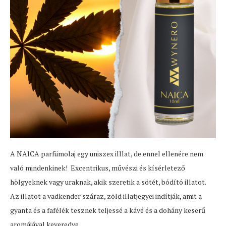
A NAICA parfümolaj egy uniszex illlat, de ennel ellenére nem
való mindenkinek! Excentrikus, művészi és kísérletező
hölgyeknek vagy uraknak, akik szeretik a sötét, bódító illatot.
Az illatot a vadkender száraz, zöld illatjegyei indítják, amit a
gyanta és a fafélék tesznek teljessé a kávé és a dohány keserű
aromájával keveredve.