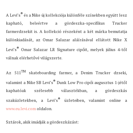
®
A Levi’s
és a Nike új kollekciója különféle színekben együtt lesz
kapható, beleértve a gördeszka-specifikus Trucker
farmerdzsekit is. A kollekció részeként a két márka bemutatja
különkiadását, az Omar Salazar aláírásával ellátott Nike X
®
Levi’s
Omar Salazar LR Signature cipőit, melyek július 4-től
válnak elérhetővé világszerte.
TM
Az 511
skateboarding farmer, a Denim Trucker dzseki,
®
valamint a Nike SB Levi’s
Dunk Low Pro cipői augusztus 1-jétől
kaphatóak szélesebb választékban, a gördeszkás
®
szaküzletekben, a Levi’s
üzleteiben, valamint online a
www.eu.levi.com
oldalon.
Sztárok, akik imádják a gördeszkázást: