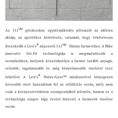
TM
Az 511
gördeszkás együttműködés jellemzői az időtlen
dizájn, az aprólékos kivitelezés, valamint, hogy tökéletesen
®
TM
illeszkedik a Levi’s
népszerű 511
Skinny farmeréhez. A Nike
innovatív Dri-Fit technológiája is megmutatkozik a
termékekben, melynek köszönhetően a farmer lazább anyagú,
erősebb, rugalmasabb és még kényelmesebb viseletet tesz
®
lehetővé. A Levi’s
Water<Less™ módszerével lényegesen
kevesebb vizet használnak fel az előállítás során, mely nem
csak a környezetvédelem szempontjából jelentős, hanem ez a
technológia szuper lágy érzést biztosít a farmerek viselése
során.