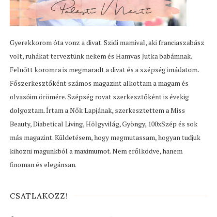
Gyerekkorom óta vonz a divat. Szidi mamival, aki franciaszabász
volt, ruhákat terveztünk nekem és Hamvas Jutka babámnak.
Felnőtt koromra is megmaradt a divat és a szépség imádatom.
Főszerkesztőként számos magazint alkottam a magam és
olvasóim örömére. Szépség rovat szerkesztőként is évekig
dolgoztam. Írtam a Nők Lapjának, szerkesztettem a Miss
Beauty, Diabetical Living, Hölgyvilág, Gyöngy, 100xSzép és sok
más magazint. Küldetésem, hogy megmutassam, hogyan tudjuk
kihozni magunkból a maximumot. Nem erőlködve, hanem
finoman és elegánsan.
CSATLAKOZZ!