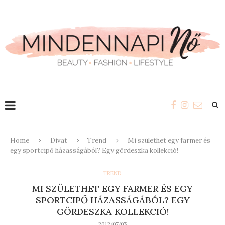
Home
Divat
Trend
Mi születhet egy farmer és
egy sportcipő házasságából? Egy gördeszka kollekció!
TREND
MI SZÜLETHET EGY FARMER ÉS EGY
SPORTCIPŐ HÁZASSÁGÁBÓL? EGY
GÖRDESZKA KOLLEKCIÓ!
2012/07/03