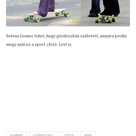
Selena Gomez lehet, hogy gördeszkán született, annyira profin
megy neki ez a sport. (fotó: Levi’s)
FARMER
GÖRDESZKA
LEVI'S
NIKE