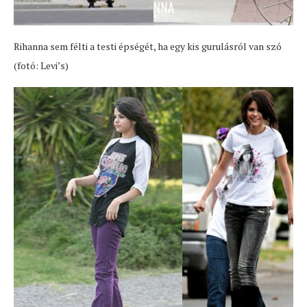
Rihanna sem félti a testi épségét, ha egy kis gurulásról van szó
(fotó: Levi’s)