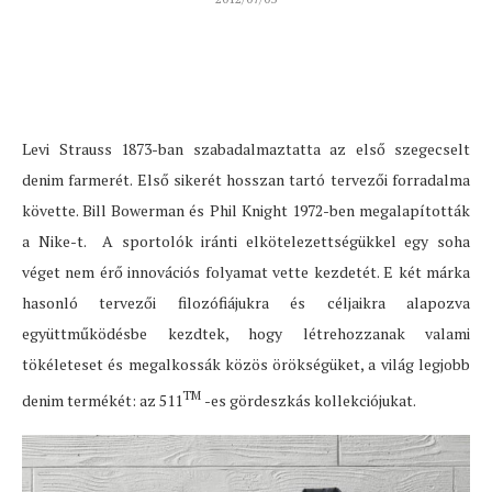
Levi Strauss 1873-ban szabadalmaztatta az első szegecselt
denim farmerét. Első sikerét hosszan tartó tervezői forradalma
követte. Bill Bowerman és Phil Knight 1972-ben megalapították
a Nike-t. A sportolók iránti elkötelezettségükkel egy soha
véget nem érő innovációs folyamat vette kezdetét. E két márka
hasonló tervezői filozófiájukra és céljaikra alapozva
együttműködésbe kezdtek, hogy létrehozzanak valami
tökéleteset és megalkossák közös örökségüket, a világ legjobb
TM
denim termékét: az 511
-es gördeszkás kollekciójukat.