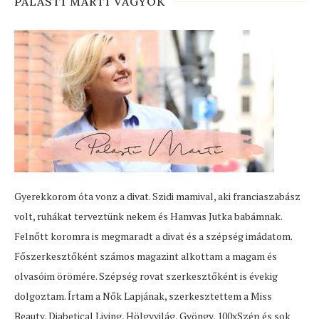
PALÁSTI MÁRTI VAGYOK
Gyerekkorom óta vonz a divat. Szidi mamival, aki franciaszabász
volt, ruhákat terveztünk nekem és Hamvas Jutka babámnak.
Felnőtt koromra is megmaradt a divat és a szépség imádatom.
Főszerkesztőként számos magazint alkottam a magam és
olvasóim örömére. Szépség rovat szerkesztőként is évekig
dolgoztam. Írtam a Nők Lapjának, szerkesztettem a Miss
Beauty, Diabetical Living, Hölgyvilág, Gyöngy, 100xSzép és sok