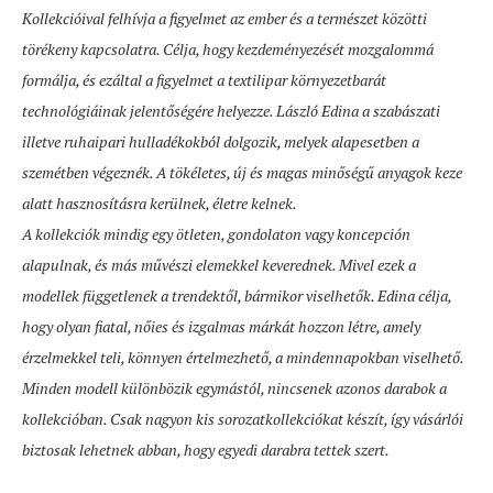
Kollekcióival felhívja a figyelmet az ember és a természet közötti
törékeny kapcsolatra. Célja, hogy kezdeményezését mozgalommá
formálja, és ezáltal a figyelmet a textilipar környezetbarát
technológiáinak jelentőségére helyezze. László Edina a szabászati
illetve ruhaipari hulladékokból dolgozik, melyek alapesetben a
szemétben végeznék. A tökéletes, új és magas minőségű anyagok keze
alatt hasznosításra kerülnek, életre kelnek.
A kollekciók mindig egy ötleten, gondolaton vagy koncepción
alapulnak, és más művészi elemekkel keverednek. Mivel ezek a
modellek függetlenek a trendektől, bármikor viselhetők. Edina célja,
hogy olyan fiatal, nőies és izgalmas márkát hozzon létre, amely
érzelmekkel teli, könnyen értelmezhető, a mindennapokban viselhető.
Minden modell különbözik egymástól, nincsenek azonos darabok a
kollekcióban. Csak nagyon kis sorozatkollekciókat készít, így vásárlói
biztosak lehetnek abban, hogy egyedi darabra tettek szert.