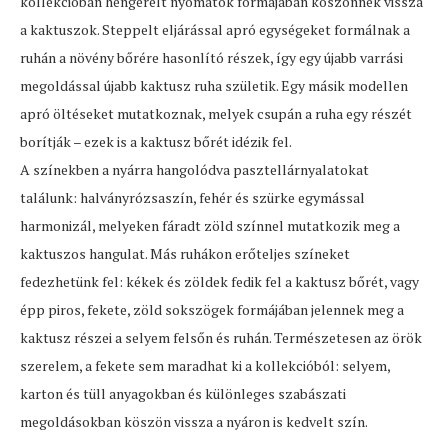
kollekcióban hengerelt nyomatok formájában köszönnek vissza
a kaktuszok. Steppelt eljárással apró egységeket formálnak a
ruhán a növény bőrére hasonlító részek, így egy újabb varrási
megoldással újabb kaktusz ruha születik. Egy másik modellen
apró öltéseket mutatkoznak, melyek csupán a ruha egy részét
borítják – ezek is a kaktusz bőrét idézik fel.
A színekben a nyárra hangolódva pasztellárnyalatokat
találunk: halványrózsaszín, fehér és szürke egymással
harmonizál, melyeken fáradt zöld színnel mutatkozik meg a
kaktuszos hangulat. Más ruhákon erőteljes színeket
fedezhetünk fel: kékek és zöldek fedik fel a kaktusz bőrét, vagy
épp piros, fekete, zöld sokszögek formájában jelennek meg a
kaktusz részei a selyem felsőn és ruhán. Természetesen az örök
szerelem, a fekete sem maradhat ki a kollekcióból: selyem,
karton és tüll anyagokban és különleges szabászati
megoldásokban köszön vissza a nyáron is kedvelt szín.