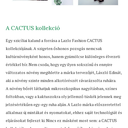
A CACTUS kollekció
Egy szicíliai kaland a forrása a Lazlo Fashion CACTUS
kollekciójának. A szigeten őshonos pozsgás nemcsak
kultúrnövényként honos, hanem gyümölcse különleges élvezeti
értékkel bír. Nem csoda, hogy egy ilyen sokszínű és ennyire
változatos növény megihlette a márka tervezőjét, László Edinát,
aki a növény szinte minden alkotórészét rávarázsolta ruháira.
A növény bőrét láthatjuk mikroszkopikus nagyításban, színes
foltokban, vagy a kaktuszokra oly jellemző tüskék jelennek meg
jelzésértékűen egy-egy ruha alján. A Lazlo márka előszeretettel
alkalmaz új mintákat és nyomatokat, ehhez saját technológiát és
eljárásokat fejleszt ki. Nincs ez másként most sem: a CACTUS