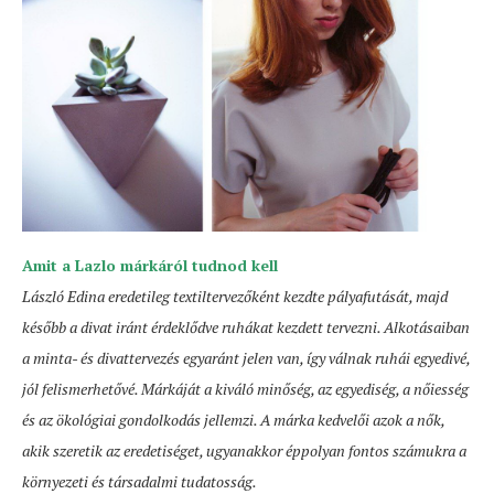
Amit a Lazlo márkáról tudnod kell
László Edina eredetileg textiltervezőként kezdte pályafutását, majd
később a divat iránt érdeklődve ruhákat kezdett tervezni. Alkotásaiban
a minta- és divattervezés egyaránt jelen van, így válnak ruhái egyedivé,
jól felismerhetővé. Márkáját a kiváló minőség, az egyediség, a nőiesség
és az ökológiai gondolkodás jellemzi. A márka kedvelői azok a nők,
akik szeretik az eredetiséget, ugyanakkor éppolyan fontos számukra a
környezeti és társadalmi tudatosság.