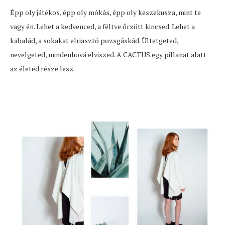
Épp oly játékos, épp oly mókás, épp oly keszekusza, mint te
vagy én. Lehet a kedvenced, a féltve őrzött kincsed. Lehet a
kabalád, a sokakat elriasztó pozsgáskád. Ültetgeted,
nevelgeted, mindenhová elviszed. A CACTUS egy pillanat alatt
az életed része lesz.