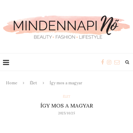
Home
Élet
Így mos a magyar
ÉLET
ÍGY MOS A MAGYAR
2023/10/25