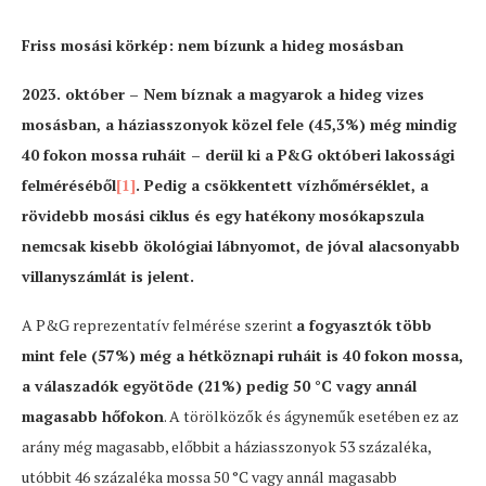
Friss mosási körkép: nem bízunk a hideg mosásban
2023. október – Nem bíznak a magyarok a hideg vizes
mosásban, a háziasszonyok közel fele (45,3%) még mindig
40 fokon mossa ruháit – derül ki a P&G októberi lakossági
felméréséből
[1]
. Pedig a csökkentett vízhőmérséklet, a
rövidebb mosási ciklus és egy hatékony mosókapszula
nemcsak kisebb ökológiai lábnyomot, de jóval alacsonyabb
villanyszámlát is jelent.
A P&G reprezentatív felmérése szerint
a fogyasztók több
mint fele (57%) még a hétköznapi ruháit is 40 fokon mossa,
a válaszadók egyötöde (21%) pedig 50 °C vagy annál
magasabb hőfokon
. A törölközők és ágyneműk esetében ez az
arány még magasabb, előbbit a háziasszonyok 53 százaléka,
utóbbit 46 százaléka mossa 50 °C vagy annál magasabb