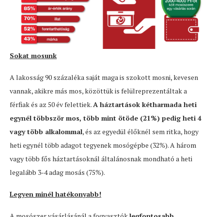
Sokat mosunk
A lakosság 90 százaléka saját maga is szokott mosni, kevesen
vannak, akikre más mos, közöttük is felülreprezentáltak a
férfiak és az 50 év felettiek.
A háztartások kétharmada heti
egynél többször mos, több mint ötöde (21%) pedig heti 4
vagy több alkalommal
, és az egyedül élőknél sem ritka, hogy
heti egynél több adagot tegyenek mosógépbe (32%). A három
vagy több fős háztartásoknál általánosnak mondható a heti
legalább 3-4 adag mosás (75%).
Legyen minél hatékonyabb!
A mosószer vásárlásánál a fogyasztók
legfontosabb