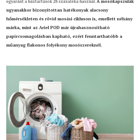
egyaránt a háztartások 28 százaléka használ.
A mosókapszulák
ugyanakkor bizonyítottan hatékonyak alacsony
hőmérsékleten és rövid mosási cikluson is, emellett néhány
márka, mint az Ariel POD már újrahasznosítható
papírcsomagolásban kapható, ezért fenntarthatóbb a
műanyag flakonos folyékony mosószereknél.