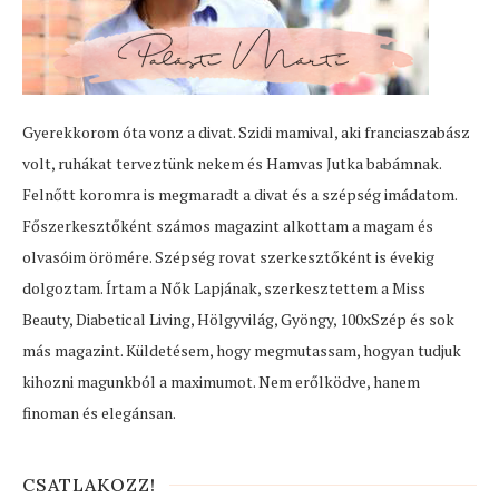
Gyerekkorom óta vonz a divat. Szidi mamival, aki franciaszabász
volt, ruhákat terveztünk nekem és Hamvas Jutka babámnak.
Felnőtt koromra is megmaradt a divat és a szépség imádatom.
Főszerkesztőként számos magazint alkottam a magam és
olvasóim örömére. Szépség rovat szerkesztőként is évekig
dolgoztam. Írtam a Nők Lapjának, szerkesztettem a Miss
Beauty, Diabetical Living, Hölgyvilág, Gyöngy, 100xSzép és sok
más magazint. Küldetésem, hogy megmutassam, hogyan tudjuk
kihozni magunkból a maximumot. Nem erőlködve, hanem
finoman és elegánsan.
CSATLAKOZZ!