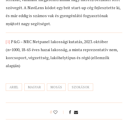
szövegét. A NaviLens kódot egy brit start-up cég fejlesztette ki,
és már eddig is számos vak és gyengénlátó fogyasztónak
nyújtott nagy segítséget.
[1]
P&G – NRC Netpanel lakossági kutatás, 2023. október
(n=1000, 18-65 éves hazai lakosság, a minta reprezentatív nem,
korcsoport, végzettség, lakóhelytípus és régió jellemzők
alapján)
ARIEL
MAGYAR
MOSÁS
SZOKÁSOK
0