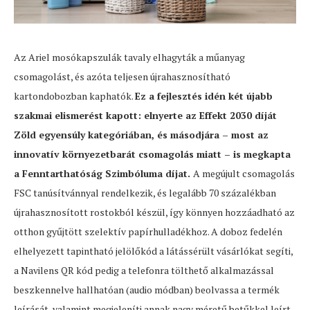
Az Ariel mosókapszulák tavaly elhagyták a műanyag
csomagolást, és azóta teljesen újrahasznosítható
kartondobozban kaphatók.
Ez a fejlesztés idén két újabb
szakmai elismerést kapott: elnyerte az Effekt 2030 díját
Zöld egyensúly kategóriában, és másodjára – most az
innovatív környezetbarát csomagolás miatt – is megkapta
a Fenntarthatóság Szimbóluma díjat.
A megújult csomagolás
FSC tanúsítvánnyal rendelkezik, és legalább 70 százalékban
újrahasznosított rostokból készül, így könnyen hozzáadható az
otthon gyűjtött szelektív papírhulladékhoz. A doboz fedelén
elhelyezett tapintható jelölőkód a látássérült vásárlókat segíti,
a Navilens QR kód pedig a telefonra tölthető alkalmazással
beszkennelve hallhatóan (audio módban) beolvassa a termék
leírását, valamint megjeleníti annak nagy méretű betűkkel leírt