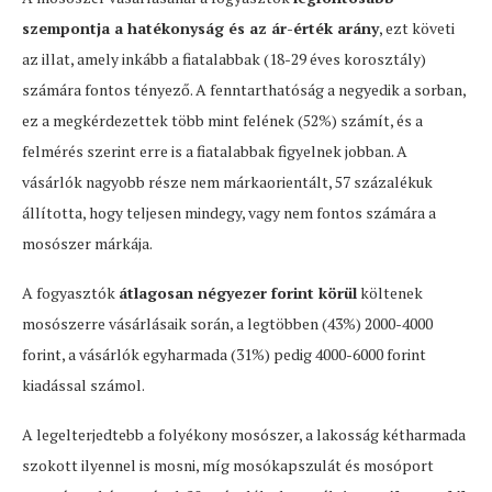
szempontja a hatékonyság és az ár-érték arány
, ezt követi
az illat, amely inkább a fiatalabbak (18-29 éves korosztály)
számára fontos tényező. A fenntarthatóság a negyedik a sorban,
ez a megkérdezettek több mint felének (52%) számít, és a
felmérés szerint erre is a fiatalabbak figyelnek jobban. A
vásárlók nagyobb része nem márkaorientált, 57 százalékuk
állította, hogy teljesen mindegy, vagy nem fontos számára a
mosószer márkája.
A fogyasztók
átlagosan négyezer forint körül
költenek
mosószerre vásárlásaik során, a legtöbben (43%) 2000-4000
forint, a vásárlók egyharmada (31%) pedig 4000-6000 forint
kiadással számol.
A legelterjedtebb a folyékony mosószer, a lakosság kétharmada
szokott ilyennel is mosni, míg mosókapszulát és mosóport