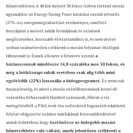
hőmérsékleten. A 40 fok helyett 30 fokos vízben történő mosás
ugyanakkor az Energy Saving Trust kutatása szerint jelentős
(57%-os) energiamegtakarítást eredményez, emellett
hozzájárul a mosott ruhák formájának és színének
megőrzéséhez, hosszabb élettartamához is, és nem utolsó
sorban számottevően csökkenti a mosási folyamat ökológiai
lábnyomát is. Ennek ellenére a felmérés szerint
a
háziasszonyok mindössze 14,8 százaléka mos 30 fokon, és
még a hétköznapi ruhák esetében csak alig több mint
egyötödük (22%) használja a hidegprogramot.
Ez nemcsak
hazai jelenség, és mivel a mosás szénlábnyomának közel 60
százaléka felhasználói fázisból származik, főként a víz
melegítéséből, a P&G évek óta széleskörű fogyasztói edukációt
folytat világszerte számos márkájának közreműködésével
annak érdekében, hogy
ösztönözze az hidegebb mosási
hőmérsékletre való váltást, amely jelentősen csökkenti a