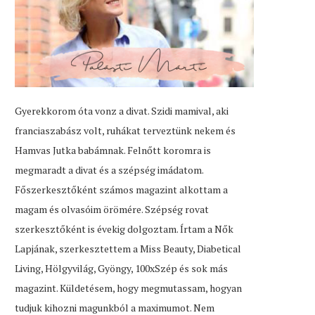
Gyerekkorom óta vonz a divat. Szidi mamival, aki
franciaszabász volt, ruhákat terveztünk nekem és
Hamvas Jutka babámnak. Felnőtt koromra is
megmaradt a divat és a szépség imádatom.
Főszerkesztőként számos magazint alkottam a
magam és olvasóim örömére. Szépség rovat
szerkesztőként is évekig dolgoztam. Írtam a Nők
Lapjának, szerkesztettem a Miss Beauty, Diabetical
Living, Hölgyvilág, Gyöngy, 100xSzép és sok más
magazint. Küldetésem, hogy megmutassam, hogyan
tudjuk kihozni magunkból a maximumot. Nem