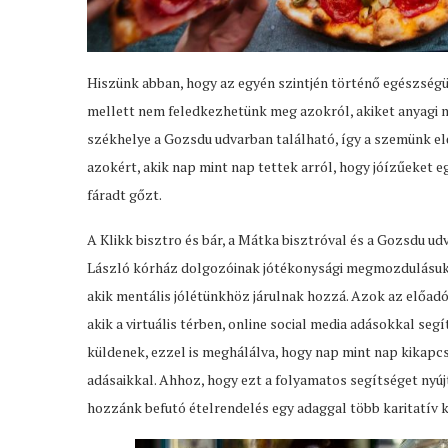
Hiszünk abban, hogy az egyén szintjén történő egészségü
mellett nem feledkezhetünk meg azokról, akiket anyagi ne
székhelye a Gozsdu udvarban található, így a szemünk előt
azokért, akik nap mint nap tettek arról, hogy jóízűeket 
fáradt gőzt.
A Klikk bisztro és bár, a Mátka bisztróval és a Gozsdu ud
László kórház dolgozóinak jótékonysági megmozdulásuk 
akik mentális jólétünkhöz járulnak hozzá. Azok az előad
akik a virtuális térben, online social media adásokkal se
küldenek, ezzel is meghálálva, hogy nap mint nap kikap
adásaikkal. Ahhoz, hogy ezt a folyamatos segítséget nyú
hozzánk befutó ételrendelés egy adaggal több karitatív 