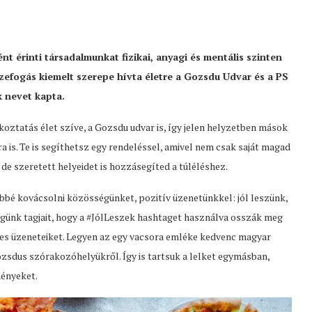
nt érinti társadalmunkat fizikai, anyagi és mentális szinten
zefogás kiemelt szerepe hívta életre a Gozsdu Udvar és a PS
 nevet kapta.
oztatás élet szíve, a Gozsdu udvar is, így jelen helyzetben mások
 is. Te is segíthetsz egy rendeléssel, amivel nem csak saját magad
 de szeretett helyeidet is hozzásegíted a túléléshez.
ebbé kovácsolni közösségünket, pozitív üzenetünkkel: jól leszünk,
égünk tagjait, hogy a #JólLeszek hashtaget használva osszák meg
ges üzeneteiket. Legyen az egy vacsora emléke kedvenc magyar
zsdus szórakozóhelyükről. Így is tartsuk a lelket egymásban,
ményeket.