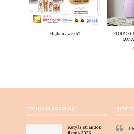
léseken élő
Hajban az erő?
FOREO idő
 a Pampers
LUNA: 
LEGÚJABB POSZTOK
HISZEK
Kutyás strandok
Hi
listája 2026