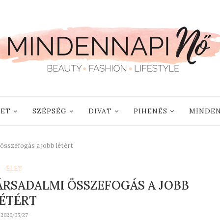
LET
SZÉPSÉG
DIVAT
PIHENÉS
MINDEN
sszefogás a jobb létért
ÉLET
ÁRSADALMI ÖSSZEFOGÁS A JOBB
ÉTÉRT
2020/03/27