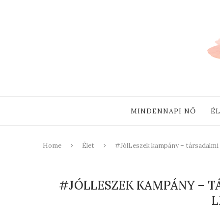
MINDENNAPI NŐ
É
Home
Élet
#JólLeszek kampány – társadalmi ö
#JÓLLESZEK KAMPÁNY – T
L