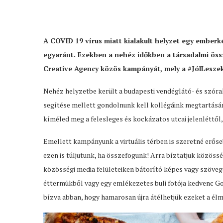
A COVID 19 vírus miatt kialakult helyzet egy emberké
egyaránt. Ezekben a nehéz időkben a társadalmi öss
Creative Agency közös kampányát, mely a #JólLeszek
Nehéz helyzetbe került a budapesti vendéglátó- és szórak
segítése mellett gondolnunk kell kollégáink megtartására
kíméled meg a felesleges és kockázatos utcai jelenléttől,
Emellett kampányunk a virtuális térben is szeretné erős
ezen is túljutunk, ha összefogunk! Arra bíztatjuk közöss
közösségi media felületeiken bátorító képes vagy szöve
éttermükből vagy egy emlékezetes buli fotója kedvenc Go
bízva abban, hogy hamarosan újra átélhetjük ezeket a él