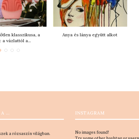
tlen klasszikusa, a
Anya és lánya együtt alkot
a vázlattól a...
 A …
INSTAGRAM
No images found!
szek a rózsaszín világban.
Try some other hashtag or user