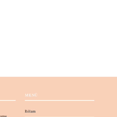
Strandolj a kutyusoddal!
MENÜ
Rólam
name