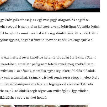
gyi elővigyázatosság, az egészségügyi dolgozóink segítése
hézséggel is sújt a jelen helyzet: a vendéglátóipar. Ügynökségünk
t lezajlott események hatására úgy döntöttünk, itt az idő kiállni
együnk-igyunk, hogy esténként kedvenc zenéinkre engedjük ki a
var üzemeltetésével karöltve hetente 150 adag ételt visz a Szent
keretében, emellett pedig nem feledkeznek meg azokról sem,
óművészek, zenészek, mentális egészségünkért felelős előadók,
gítik embertársaikat. Számukra is heti rendszerességgel meleg ételt
csolnak mindannyiunkat a félelem fogságából szórakoztató élő
jthassunk, nekünk is segítségre van szükségünk, így minden
kiküldéshez segít minket hozzá.