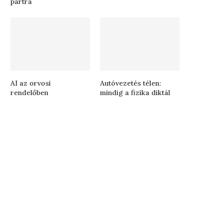
partra
AI az orvosi
Autóvezetés télen:
rendelőben
mindig a fizika diktál