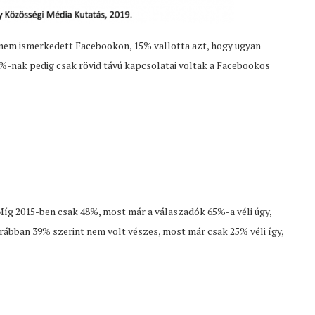
nem ismerkedett Facebookon, 15% vallotta azt, hogy ugyan
0%-nak pedig csak rövid távú kapcsolatai voltak a Facebookos
íg 2015-ben csak 48%, most már a válaszadók 65%-a véli úgy,
rábban 39% szerint nem volt vészes, most már csak 25% véli így,