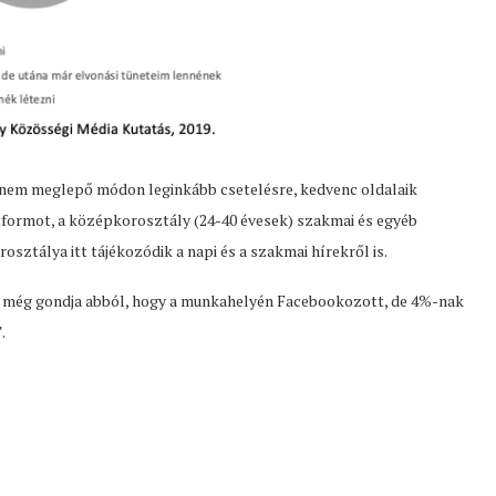
ly nem meglepő módon leginkább csetelésre, kedvenc oldalaik
atformot, a középkorosztály (24-40 évesek) szakmai és egyéb
rosztálya itt tájékozódik a napi és a szakmai hírekről is.
 még gondja abból, hogy a munkahelyén Facebookozott, de 4%-nak
.