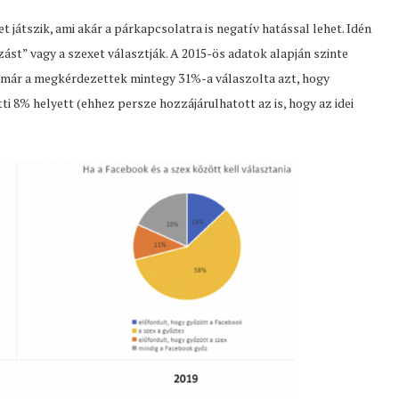
játszik, ami akár a párkapcsolatra is negatív hatással lehet. Idén
zást” vagy a szexet választják. A 2015-ös adatok alapján szinte
, már a megkérdezettek mintegy 31%-a válaszolta azt, hogy
i 8% helyett (ehhez persze hozzájárulhatott az is, hogy az idei