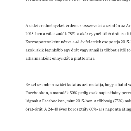
Az idei eredményeket érdemes összevetni a szintén az Ar
2015-ben a válaszadók 75%-a akár egynél több órát is elt
Korcsoportonként nézve a 41 év felettiek csoportja 2015-b
azok, akik leginkább egy órát vagy annál is többet eltölt
alkalmanként ennyi időt a platformra.
Ezzel szemben az idei kutatás azt mutatja, hogy a fiatal 
Facebookon, a maradék 30% pedig csak napi néhány percet,
lógnak a Facebookon, mint 2015-ben, a többség (75%) már
órát-órát. A 24-40 éves korosztály 60%-a is naponta átla