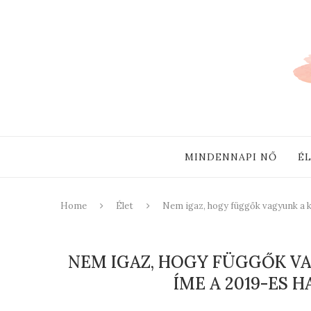
MINDENNAPI NŐ
É
Home
Élet
Nem igaz, hogy függők vagyunk a k
NEM IGAZ, HOGY FÜGGŐK VA
ÍME A 2019-ES 