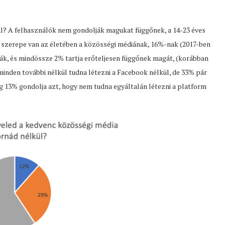
ül? A felhasználók nem gondolják magukat függőnek, a 14-23 éves
 szerepe van az életében a közösségi médiának, 16%-nak (2017-ben
ák, és mindössze 2% tartja erőteljesen függőnek magát, (korábban
inden további nélkül tudna létezni a Facebook nélkül, de 33% pár
 13% gondolja azt, hogy nem tudna egyáltalán létezni a platform