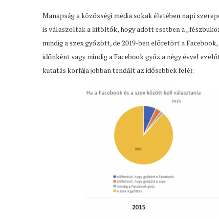
Manapság a közösségi média sokak életében napi szerepet 
is válaszoltak a kitöltők, hogy adott esetben a „fészbuko
mindig a szex győzött, de 2019-ben előretört a Facebook
időnként vagy mindig a Facebook győz a négy évvel ezelőtt
kutatás korfája jobban tendált az idősebbek felé):