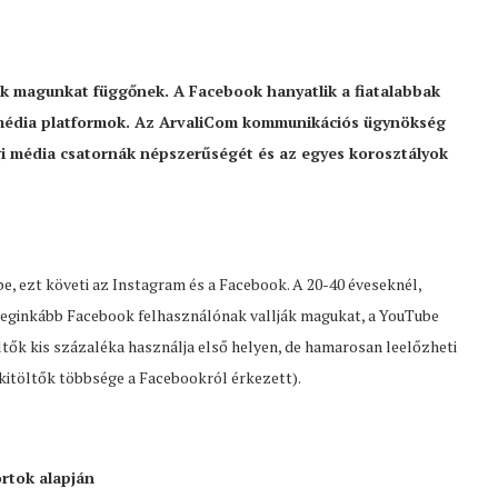
uk magunkat függőnek. A Facebook hanyatlik a fiatalabbak
i média platformok. Az ArvaliCom kommunikációs ügynökség
i média csatornák népszerűségét és az egyes korosztályok
, ezt követi az Instagram és a Facebook. A 20-40 éveseknél,
ők leginkább Facebook felhasználónak vallják magukat, a YouTube
ltők kis százaléka használja első helyen, de hamarosan leelőzheti
a kitöltők többsége a Facebookról érkezett).
rtok alapján