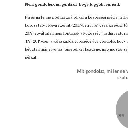
Nem gondoljuk magunkról, hogy függők lennénk
Na és mi lenne a felhasználókkal a közösségi média nélk
korosztály 58%-a szerint (2017-ben 57%) csak kiegészítő
20%) egyáltalán nem fontosak a közösségi média csatorn
4%). 2019-ben a válaszadók többsége úgy gondolja, hogy m
hét után már elvonási tünetekkel küzdene, míg mostanság
nélkül.