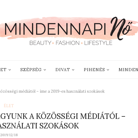
LET
SZÉPSÉG
DIVAT
PIHENÉS
MINDEN
özösségi médiától – íme a 2019-es használati szokások
ÉLET
GYUNK A KÖZÖSSÉGI MÉDIÁTÓL –
HASZNÁLATI SZOKÁSOK
2019/12/18