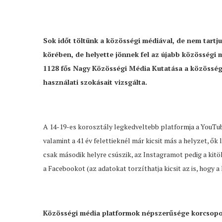
Sok időt töltünk a közösségi médiával, de nem tartj
körében, de helyette jönnek fel az újabb közösség
1128 fős Nagy Közösségi Média Kutatása a közösség
használati szokásait vizsgálta.
A 14-19-es korosztály legkedveltebb platformja a YouTube
valamint a 41 év felettieknél már kicsit más a helyzet, 
csak második helyre csúszik, az Instagramot pedig a kitö
a Facebookot (az adatokat torzíthatja kicsit az is, hogy 
Közösségi média platformok népszerűsége korcsopo