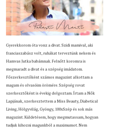
Gyerekkorom óta vonz a divat. Szidi mamival, aki
franciaszabász volt, ruhákat terveztünk nekem és
Hamvas Jutka babámnak. Felnőtt koromra is
megmaradt a divat és a szépség imádatom.
Főszerkesztőként számos magazint alkottam a
magam és olvasóim örömére. Szépség rovat
szerkesztőként is évekig dolgoztam. Írtam a Nők
Lapjának, szerkesztettem a Miss Beauty, Diabetical
Living, Hölgyvilág, Gyöngy, 100xSzép és sok más
magazint. Küldetésem, hogy megmutassam, hogyan
tudjuk kihozni magunkból a maximumot. Nem