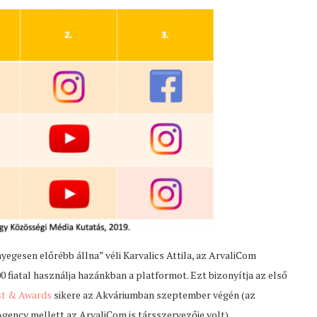
nyegesen előrébb állna” véli Karvalics Attila, az ArvaliCom
0 fiatal használja hazánkban a platformot. Ezt bizonyítja az első
st & Awards
sikere az Akváriumban szeptember végén (az
ency mellett az ArvaliCom is társszervezője volt).