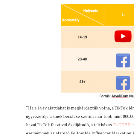
“Ha a 14 év alattiakat is megkérdeztük volna, a TikTok lé
ügyvezetője, akinek becslése szerint már több mint 800.00
hazai TikTok fesztivál és díjátadó, a teltházas
TikTOP Fe
eseménynek az alapító Follow Me Influencer Marketing Ag