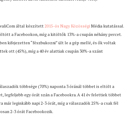
valiCom által készített
2015-ös Nagy Közösségi
Média kutatással.
öltött a Facebookon, míg a kitöltők 13%-a csupán néhány percet.
en kifejezetten “fészbukozni” ült le a gép mellé, és ők voltak
öttek ott (45%), míg a 40 év alattiak csupán 30%-a szánt
válaszadók többsége (70%) naponta 3 óránál többet is eltölt a
 legfeljebb egy órát szán a Facebookra. A 41 év felettiek többet
a már leginkább napi 2-3 órát, míg a válaszadók 25%-a csak fél
gosan 2-3 órát Facebookozik.