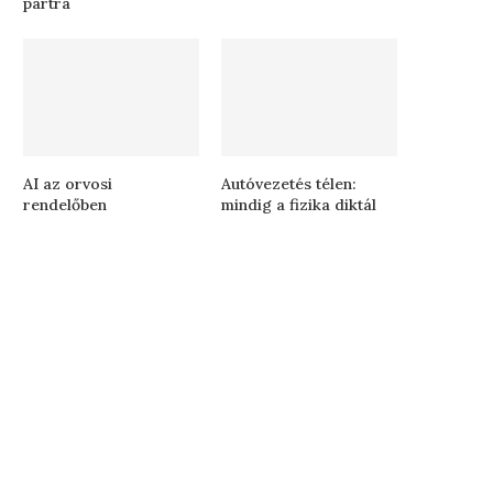
partra
AI az orvosi
Autóvezetés télen:
rendelőben
mindig a fizika diktál