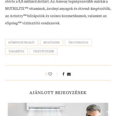
elérte a 8,8 milliárd dollárt. Az Amway legnépszerűbb márkái a
NUTRILITE™ vitaminok, ásványi anyagok és étrend-kiegészítők,
az Artistry™ bőrápolók és színes kozmetikumok, valamint az
eSpring™ víztisztító rendszerek.
KÖRNYEZETBARÁT
MOSÓSZER
ÖKOTUDATOS
TAKARÍTÁS
TISZTÍTÓSZER
0
AJÁNLOTT BEJEGYZÉSEK