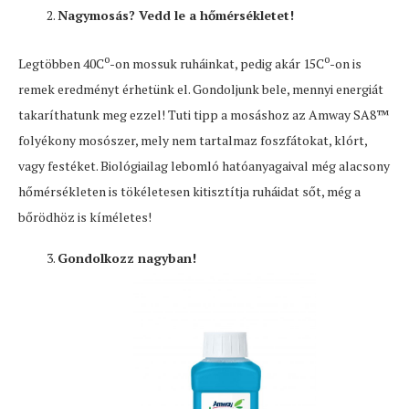
Nagymosás? Vedd le a hőmérsékletet!
o
o
Legtöbben 40C
-on mossuk ruháinkat, pedig akár 15C
-on is
remek eredményt érhetünk el. Gondoljunk bele, mennyi energiát
takaríthatunk meg ezzel! Tuti tipp a mosáshoz az Amway SA8™
folyékony mosószer, mely nem tartalmaz foszfátokat, klórt,
vagy festéket. Biológiailag lebomló hatóanyagaival még alacsony
hőmérsékleten is tökéletesen kitisztítja ruháidat sőt, még a
bőrödhöz is kíméletes!
Gondolkozz nagyban!