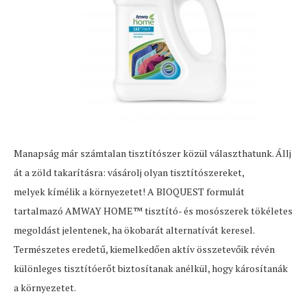
Manapság már számtalan tisztítószer közül választhatunk. Állj
át a zöld takarításra: vásárolj olyan tisztítószereket,
melyek kímélik a környezetet! A BIOQUEST formulát
tartalmazó AMWAY HOME™ tisztító- és mosószerek tökéletes
megoldást jelentenek, ha ökobarát alternatívát keresel.
Természetes eredetű, kiemelkedően aktív összetevőik révén
különleges tisztítóerőt biztosítanak anélkül, hogy károsítanák
a környezetet.