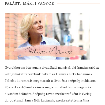
PALÁSTI MÁRTI VAGYOK
Gyerekkorom óta vonz a divat. Szidi mamival, aki franciaszabász
volt, ruhákat terveztünk nekem és Hamvas Jutka babámnak.
Felnőtt koromra is megmaradt a divat és a szépség imádatom.
Főszerkesztőként számos magazint alkottam a magam és
olvasóim örömére. Szépség rovat szerkesztőként is évekig
dolgoztam. Írtam a Nők Lapjának, szerkesztettem a Miss