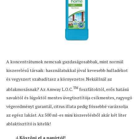
A koncentrátumok nemcsak gazdaságosabbak, mint normál
kiszerelésű társaik: használatukkal jóval kevesebb hulladékot
és vegyszert szabadítasz a környezetre. Nekiállnál az
TM
ablakmosásnak? Az Amway L.O.C.
foszfátoktól, erős hatású
savaktól és lúgoktól mentes üvegtisztítója csíkmentes, ragyogó
végeredményt garantál, citrus illata pedig frissebbé varázsolja
az egész lakást. Az 500 ml-es mini kiszerelésből akár két liter
ablaktisztító is kitelik!
Köszönj el a papírtól!