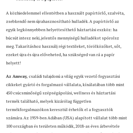
A közhiedelemmel ellentétben a használt papírtörlő, szalvéta,
zsebkendő nem újrahasznosítható hulladék. A papírtörlő az
egyik legkönnyebben helyettesíthető háztartási eszköz: ha
búcsút intesz neki, jelentős mennyiségű hulladékot spórolsz
meg. Takarításhoz használj régi textileket, törölközőket, sőt,
ezeket újra és újra előveheted, ha szükséged van rá a papír
helyett!
Az Amway,
családi tulajdonú a világ egyik vezető fogyasztási
cikkeket gyártó és forgalmazó vállalata, kínálatában több mint
450 csúcsminőségű szépségápolási, wellness és háztartási
termék található, melyek kizárólag független
termékforgalmazókon keresztül érhetők el a fogyasztók
számára. Az 1959-ben Adában (USA) alapított vállalat több mint
100 országban és területen működik, 2018-as éves árbevétele