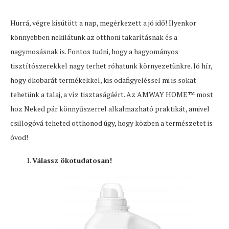
Hurrá, végre kisütött a nap, megérkezett a jó idő! Ilyenkor
könnyebben nekilátunk az otthoni takarításnak és a
nagymosásnak is. Fontos tudni, hogy a hagyományos
tisztítószerekkel nagy terhet róhatunk környezetünkre. Jó hír,
hogy ökobarát termékekkel, kis odafigyeléssel mi is sokat
tehetünk a talaj, a víz tisztaságáért. Az AMWAY HOME™ most
hoz Neked pár könnyűszerrel alkalmazható praktikát, amivel
csillogóvá teheted otthonod úgy, hogy közben a természetet is
óvod!
Válassz ökotudatosan!