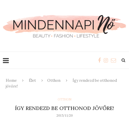
Home
Élet
Otthon
Így rendezd be otthonod
jövőre!
OTTHON
ÍGY RENDEZD BE OTTHONOD JÖVŐRE!
2013/11/20