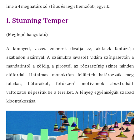
Íme a 4 meghatározó stílus és legjellemzőbb jegyeik:
1. Stunning Temper
(Meglepő hangulatú)
A könnyed, vicces emberek divatja ez, akiknek fantáziája
szabadon szárnyal. A számukra javasolt vidám színpalettán a
mandarintól a zöldig, a pirostól az rózsaszínig szinte minden
előfordul. Hatalmas monokróm felületek határozzák meg
falaikat, bútoraikat, fotószerű motívumok absztrahált
változatai népesítik be a tereiket. A lényeg egyéniségük szabad
kibontakozása.