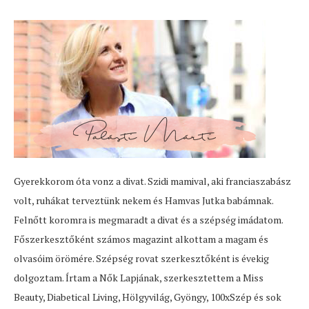
Gyerekkorom óta vonz a divat. Szidi mamival, aki franciaszabász
volt, ruhákat terveztünk nekem és Hamvas Jutka babámnak.
Felnőtt koromra is megmaradt a divat és a szépség imádatom.
Főszerkesztőként számos magazint alkottam a magam és
olvasóim örömére. Szépség rovat szerkesztőként is évekig
dolgoztam. Írtam a Nők Lapjának, szerkesztettem a Miss
Beauty, Diabetical Living, Hölgyvilág, Gyöngy, 100xSzép és sok