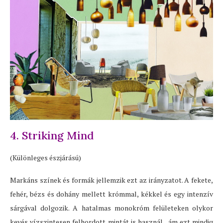
4. Striking Mind
(Különleges észjárású)
Markáns színek és formák jellemzik ezt az irányzatot. A fekete,
fehér, bézs és dohány mellett krómmal, kékkel és egy intenzív
sárgával dolgozik. A hatalmas monokróm felületeken olykor
kevés vízszintesen felhordott mintát is használ , ám ezt mindig