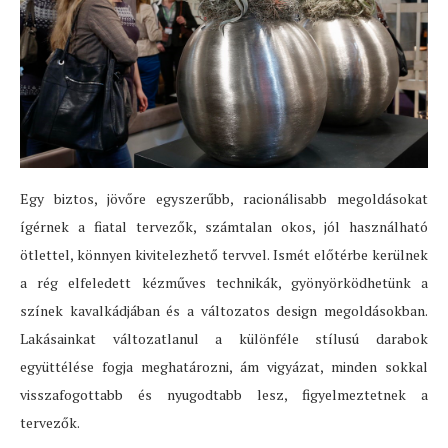
Egy biztos, jövőre egyszerűbb, racionálisabb megoldásokat
ígérnek a fiatal tervezők, számtalan okos, jól használható
ötlettel, könnyen kivitelezhető tervvel. Ismét előtérbe kerülnek
a rég elfeledett kézműves technikák, gyönyörködhetünk a
színek kavalkádjában és a változatos design megoldásokban.
Lakásainkat változatlanul a különféle stílusú darabok
együttélése fogja meghatározni, ám vigyázat, minden sokkal
visszafogottabb és nyugodtabb lesz, figyelmeztetnek a
tervezők.