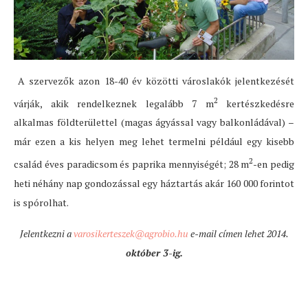
A szervezők azon 18-40 év közötti városlakók jelentkezését
2
várják, akik rendelkeznek legalább 7 m
kertészkedésre
alkalmas földterülettel (magas ágyással vagy balkonládával) –
már ezen a kis helyen meg lehet termelni például egy kisebb
2
család éves paradicsom és paprika mennyiségét; 28 m
-en pedig
heti néhány nap gondozással egy háztartás akár 160 000 forintot
is spórolhat.
Jelentkezni a
varosikerteszek@agrobio.hu
e-mail címen lehet 2014.
október 3-ig.