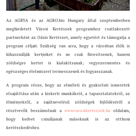
Az AGRYA és az AGRO.bio Hungary által szeptemberben
meghirdetett Városi Kertészek programhoz csatlakozott
partnerként az Oázis Kertészet, amely egyetért és támogatja a
program céljait. Szükség van arra, hogy a városban élők is
kihasználják kertjeiket és ne csak füvesítsenek, hanem
zöldséges kertet is kialakítsanak; vegyszermentes és
egészséges élelmiszert termesszenek és fogyasszanak.
A program része, hogy az elméleti és gyakorlati ismeretek
elsajátítása után a kiskerti munkákról, a tapasztalatokról, az
élményekről, a sajátnevelésű zöldségek fejlődéséről a
résztvevők beszámolnak a
www.varosikerteszek.hu
oldalain,
hogy kedvet csináljanak másoknak is az otthoni
kertészkedéshez.