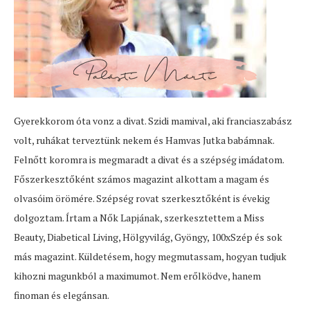
Gyerekkorom óta vonz a divat. Szidi mamival, aki franciaszabász
volt, ruhákat terveztünk nekem és Hamvas Jutka babámnak.
Felnőtt koromra is megmaradt a divat és a szépség imádatom.
Főszerkesztőként számos magazint alkottam a magam és
olvasóim örömére. Szépség rovat szerkesztőként is évekig
dolgoztam. Írtam a Nők Lapjának, szerkesztettem a Miss
Beauty, Diabetical Living, Hölgyvilág, Gyöngy, 100xSzép és sok
más magazint. Küldetésem, hogy megmutassam, hogyan tudjuk
kihozni magunkból a maximumot. Nem erőlködve, hanem
finoman és elegánsan.