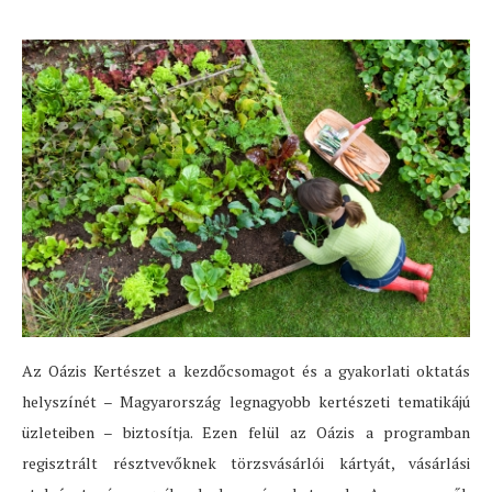
Az Oázis Kertészet a kezdőcsomagot és a gyakorlati oktatás
helyszínét – Magyarország legnagyobb kertészeti tematikájú
üzleteiben – biztosítja. Ezen felül az Oázis a programban
regisztrált résztvevőknek törzsvásárlói kártyát, vásárlási