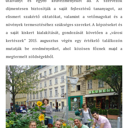
utalványt és egyéb kedvezményeket ad. A szervezők
díjmentesen biztosítják a saját fejlesztésű tananyagot, az
elismert szakértő oktatókat, valamint a vetőmagokat és a
növények termesztéséhez szükséges szereket. A képzéseket és
a saját kiskert kialakítását, gondozását követően a „városi
kertészek” 2015. augusztus végén egy értékelő találkozón
mutatják be eredményeiket, ahol közösen főznek majd a
megtermelt zöldségekből.