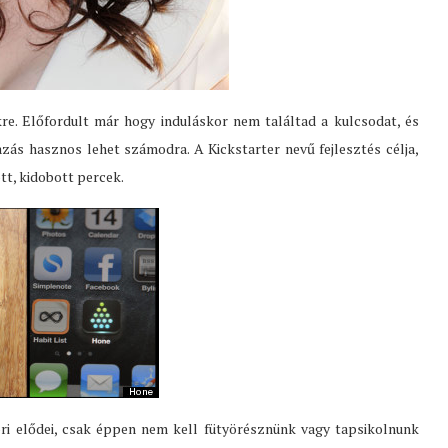
kre. Előfordult már hogy induláskor nem találtad a kulcsodat, és
zás hasznos lehet számodra. A Kickstarter nevű fejlesztés célja,
tt, kidobott percek.
i elődei, csak éppen nem kell fütyörésznünk vagy tapsikolnunk