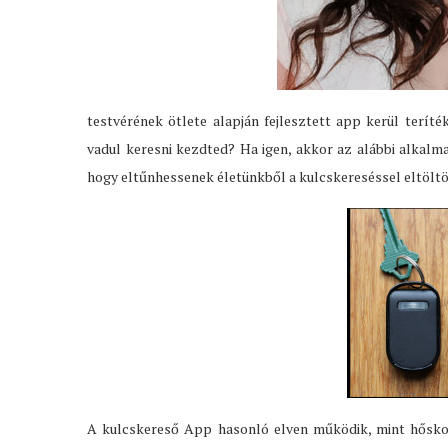
testvérének ötlete alapján fejlesztett app kerül teríté
vadul keresni kezdted? Ha igen, akkor az alábbi alkalma
hogy eltűnhessenek életünkből a kulcskereséssel eltöltö
A kulcskereső App hasonló elven működik, mint hőskor