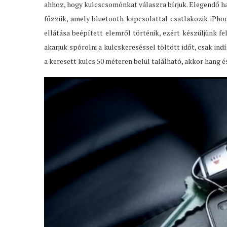
ahhoz, hogy kulcscsomónkat válaszra bírjuk. Elegendő ha
fűzzük, amely bluetooth kapcsolattal csatlakozik iPho
ellátása beépített elemről történik, ezért készüljünk fe
akarjuk spórolni a kulcskereséssel töltött időt, csak in
a keresett kulcs 50 méteren belül található, akkor hang é