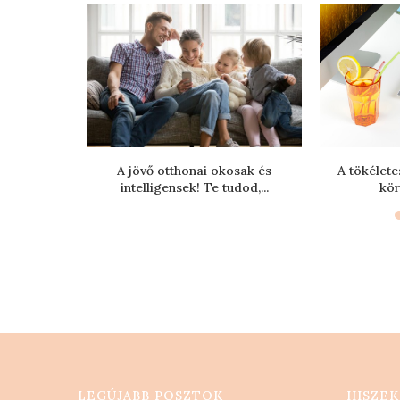
oltságot!
A jövő otthonai okosak és
A tökélete
intelligensek! Te tudod,...
kör
LEGÚJABB POSZTOK
HISZEK