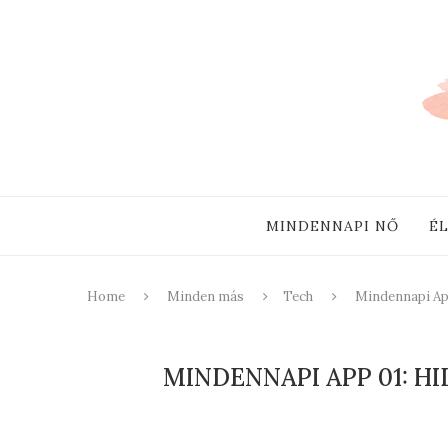
MINDENNAPI NŐ
É
Home
Minden más
Tech
Mindennapi App
MINDENNAPI APP 01: H