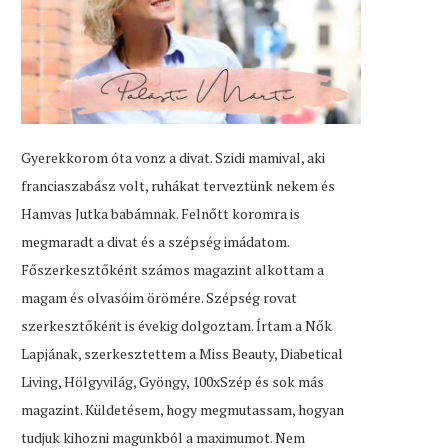
Gyerekkorom óta vonz a divat. Szidi mamival, aki
franciaszabász volt, ruhákat terveztünk nekem és
Hamvas Jutka babámnak. Felnőtt koromra is
megmaradt a divat és a szépség imádatom.
Főszerkesztőként számos magazint alkottam a
magam és olvasóim örömére. Szépség rovat
szerkesztőként is évekig dolgoztam. Írtam a Nők
Lapjának, szerkesztettem a Miss Beauty, Diabetical
Living, Hölgyvilág, Gyöngy, 100xSzép és sok más
magazint. Küldetésem, hogy megmutassam, hogyan
tudjuk kihozni magunkból a maximumot. Nem