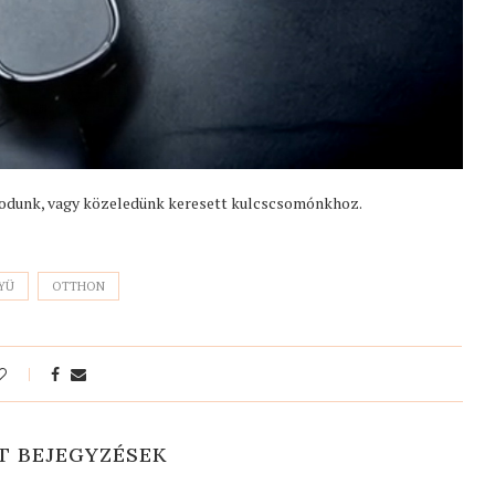
olodunk, vagy közeledünk keresett kulcscsomónkhoz.
YÜ
OTTHON
T BEJEGYZÉSEK