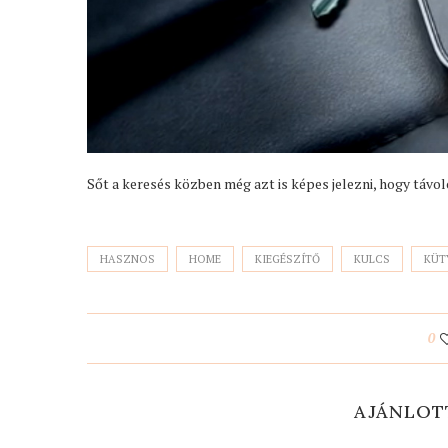
Sőt a keresés közben még azt is képes jelezni, hogy táv
HASZNOS
HOME
KIEGÉSZÍTŐ
KULCS
KÜT
0
AJÁNLOT