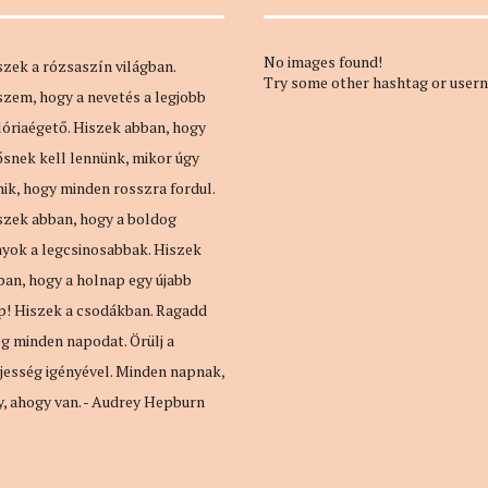
No images found!
szek a rózsaszín világban.
Try some other hashtag or user
szem, hogy a nevetés a legjobb
lóriaégető. Hiszek abban, hogy
ősnek kell lennünk, mikor úgy
nik, hogy minden rosszra fordul.
szek abban, hogy a boldog
nyok a legcsinosabbak. Hiszek
ban, hogy a holnap egy újabb
p! Hiszek a csodákban. Ragadd
g minden napodat. Örülj a
ljesség igényével. Minden napnak,
y, ahogy van. - Audrey Hepburn