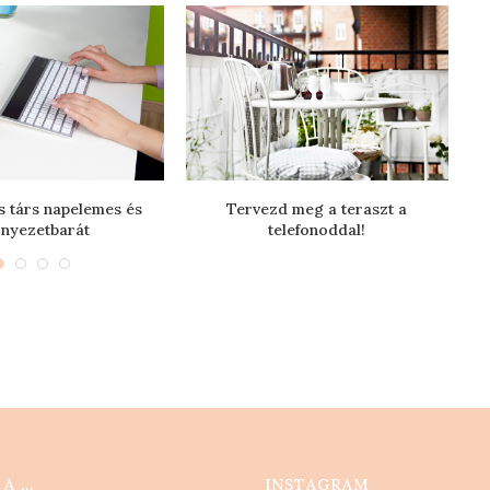
s társ napelemes és
Tervezd meg a teraszt a
nyezetbarát
telefonoddal!
 A …
INSTAGRAM