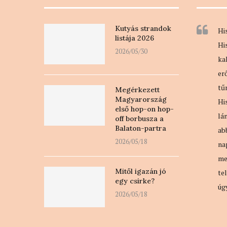
Kutyás strandok
Hi
listája 2026
Hi
2026/05/30
ka
er
tű
Megérkezett
Magyarország
Hi
első hop-on hop-
lá
off borbusza a
Balaton-partra
ab
2026/05/18
na
me
Mitől igazán jó
te
egy csirke?
úg
2026/05/18