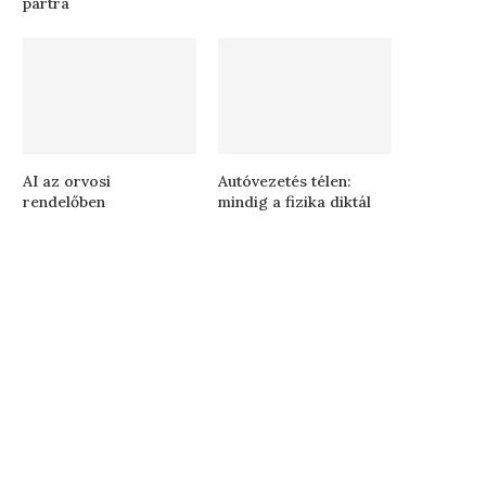
partra
AI az orvosi
Autóvezetés télen:
rendelőben
mindig a fizika diktál