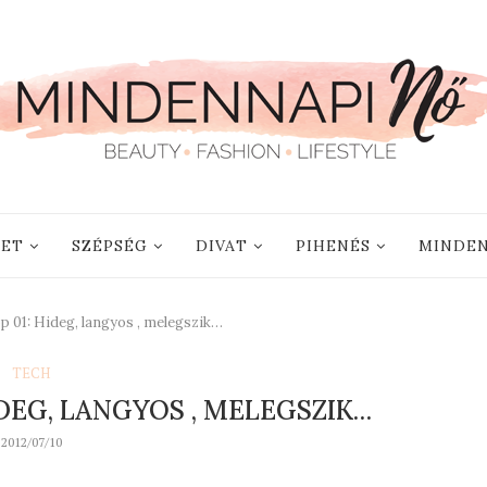
LET
SZÉPSÉG
DIVAT
PIHENÉS
MINDEN
 01: Hideg, langyos , melegszik…
TECH
IDEG, LANGYOS , MELEGSZIK…
2012/07/10