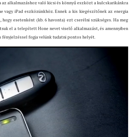
 az alkalmazáshoz való kicsi és könnyű eszközt a kulcskarikánkra
ne vagy iPad eszközünkhöz. Ennek a kis kiegészítőnek az energia
l, hogy esetenként (kb. 6 havonta) ezt cserélni szükséges. Ha meg
dítsuk el a telepített Hone nevet viselő alkalmazást, és amennyiben
s fényjelzéssel fogja velünk tudatni pontos helyét.