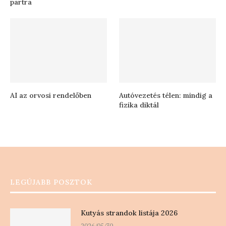
partra
AI az orvosi rendelőben
Autóvezetés télen: mindig a
fizika diktál
LEGÚJABB POSZTOK
Kutyás strandok listája 2026
2026/05/30