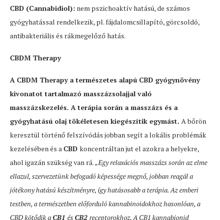
CBD (Cannabidiol):
nem pszichoaktív hatású, de számos
gyógyhatással rendelkezik, pl. fájdalomcsillapító, görcsoldó,
antibakteriális és rákmegelőző hatás.
CBDM Therapy
A CBDM Therapy a természetes alapú CBD gyógynövény
kivonatot tartalmazó masszázsolajjal való
masszázskezelés. A terápia során a masszázs és a
gyógyhatású olaj tökéletesen kiegészítik egymást.
A bőrön
keresztül történő felszívódás jobban segít a lokális problémák
kezelésében és a
CBD
koncentráltan jut el azokra a helyekre,
ahol igazán szükség van rá.
„Egy relaxációs masszázs során az elme
ellazul, szervezetünk befogadó képessége megnő, jobban reagál a
jótékony hatású készítményre, így hatásosabb a terápia. Az emberi
testben, a természetben előforduló kannabinoidokhoz hasonlóan, a
CBD kötődik a
CB1
és
CB2
receptorokhoz. A CB1 kannabionid