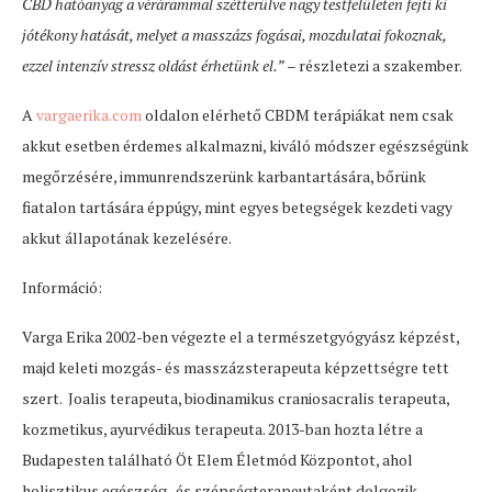
CBD hatóanyag a vérárammal szétterülve nagy testfelületen fejti ki
jótékony hatását, melyet a masszázs fogásai, mozdulatai fokoznak,
ezzel intenzív stressz oldást érhetünk el.”
– részletezi a szakember.
A
vargaerika.com
oldalon elérhető CBDM terápiákat nem csak
akkut esetben érdemes alkalmazni, kiváló módszer egészségünk
megőrzésére, immunrendszerünk karbantartására, bőrünk
fiatalon tartására éppúgy, mint egyes betegségek kezdeti vagy
akkut állapotának kezelésére.
Információ:
Varga Erika 2002-ben végezte el a természetgyógyász képzést,
majd keleti mozgás- és masszázsterapeuta képzettségre tett
szert. Joalis terapeuta, biodinamikus craniosacralis terapeuta,
kozmetikus, ayurvédikus terapeuta. 2013-ban hozta létre a
Budapesten található Öt Elem Életmód Központot, ahol
holisztikus egészség- és szépségterapeutaként dolgozik.