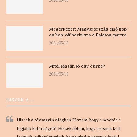
Megérkezett Magyarország első hop-
on hop-off borbusza a Balaton-partra
2026/05/18
Mitől igazán jó egy csirke?
2026/05/18
HISZEK A …
Hiszek a rózsaszín világban. Hiszem, hogy a nevetés a
legjobb kalóriaégető. Hiszek abban, hogy erősnek kell
lennünk, mikor úgy tűnik, hogy minden rosszra fordul.