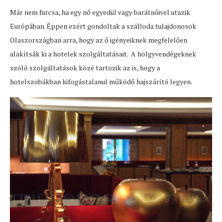
Már nem furcsa, ha egy nő egyedül vagy barátnőivel utazik
Európában. Éppen ezért gondoltak a szálloda tulajdonosok
Olaszországban arra, hogy az ő igényeiknek megfelelően
alakítsák ki a hotelek szolgáltatásait. A hölgyvendégeknek
szóló szolgáltatások közé tartozik az is, hogy a
hotelszobákban kifogástalanul működő hajszárító legyen.