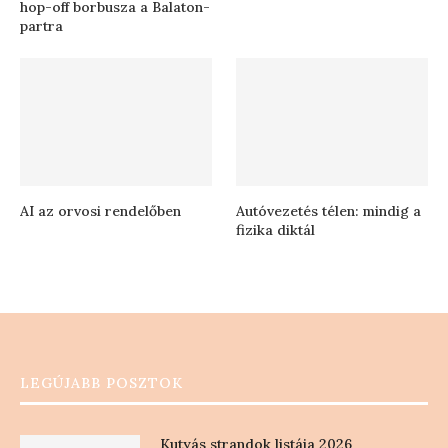
hop-off borbusza a Balaton-
partra
AI az orvosi rendelőben
Autóvezetés télen: mindig a
fizika diktál
LEGÚJABB POSZTOK
Kutyás strandok listája 2026