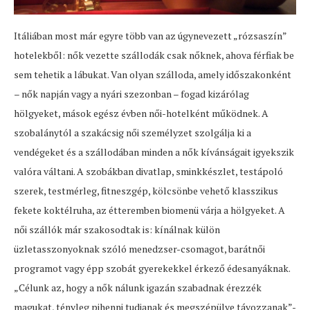
Itáliában most már egyre több van az úgynevezett „rózsaszín”
hotelekből: nők vezette szállodák csak nőknek, ahova férfiak be
sem tehetik a lábukat. Van olyan szálloda, amely időszakonként
– nők napján vagy a nyári szezonban – fogad kizárólag
hölgyeket, mások egész évben női-hotelként működnek. A
szobalánytól a szakácsig női személyzet szolgálja ki a
vendégeket és a szállodában minden a nők kívánságait igyekszik
valóra váltani. A szobákban divatlap, sminkkészlet, testápoló
szerek, testmérleg, fitneszgép, kölcsönbe vehető klasszikus
fekete koktélruha, az étteremben biomenü várja a hölgyeket. A
női szállók már szakosodtak is: kínálnak külön
üzletasszonyoknak szóló menedzser-csomagot, barátnői
programot vagy épp szobát gyerekekkel érkező édesanyáknak.
„Célunk az, hogy a nők nálunk igazán szabadnak érezzék
magukat, tényleg pihenni tudjanak és megszépülve távozzanak”-