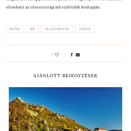
olvasható az olaszországi női szállodák honlapján.
HOTEL
NŐ
OLASZORSZÁG
STÍLUS
0
AJÁNLOTT BEJEGYZÉSEK