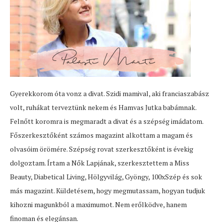
Gyerekkorom óta vonz a divat. Szidi mamival, aki franciaszabász
volt, ruhákat terveztünk nekem és Hamvas Jutka babámnak.
Felnőtt koromra is megmaradt a divat és a szépség imádatom.
Főszerkesztőként számos magazint alkottam a magam és
olvasóim örömére. Szépség rovat szerkesztőként is évekig
dolgoztam. Írtam a Nők Lapjának, szerkesztettem a Miss
Beauty, Diabetical Living, Hölgyvilág, Gyöngy, 100xSzép és sok
más magazint. Küldetésem, hogy megmutassam, hogyan tudjuk
kihozni magunkból a maximumot. Nem erőlködve, hanem
finoman és elegánsan.