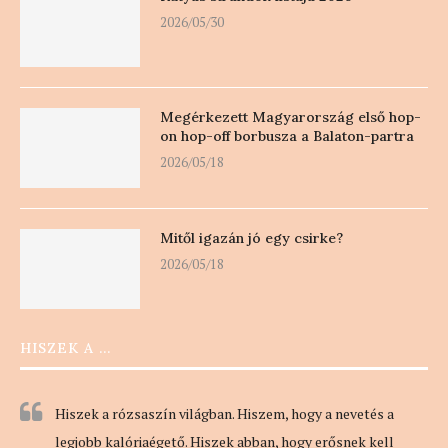
2026/05/30
Megérkezett Magyarország első hop-
on hop-off borbusza a Balaton-partra
2026/05/18
Mitől igazán jó egy csirke?
2026/05/18
HISZEK A …
Hiszek a rózsaszín világban. Hiszem, hogy a nevetés a
legjobb kalóriaégető. Hiszek abban, hogy erősnek kell