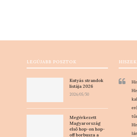
LEGÚJABB POSZTOK
HISZEK
Kutyás strandok
Hi
listája 2026
Hi
2026/05/30
ka
er
tű
Megérkezett
Magyarország
Hi
első hop-on hop-
lá
off borbusza a