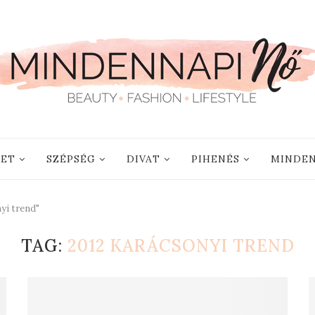
LET
SZÉPSÉG
DIVAT
PIHENÉS
MINDEN
yi trend"
TAG:
2012 KARÁCSONYI TREND