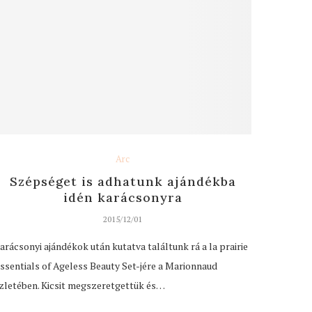
Arc
Szépséget is adhatunk ajándékba
idén karácsonyra
2015/12/01
arácsonyi ajándékok után kutatva találtunk rá a la prairie
ssentials of Ageless Beauty Set-jére a Marionnaud
zletében. Kicsit megszeretgettük és…