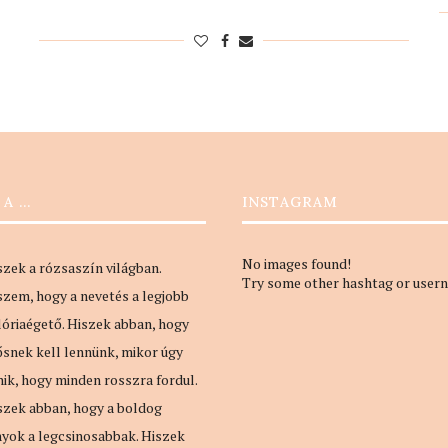
 A …
INSTAGRAM
No images found!
szek a rózsaszín világban.
Try some other hashtag or user
szem, hogy a nevetés a legjobb
lóriaégető. Hiszek abban, hogy
ősnek kell lennünk, mikor úgy
nik, hogy minden rosszra fordul.
szek abban, hogy a boldog
nyok a legcsinosabbak. Hiszek