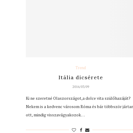
Trend
Itália dicsérete
2016/03/09
Ki ne szeretné Olaszországot,a dolce vita szülőhazáját?
Nekem is a kedvenc városom Róma és bár többször járta
ott, mindig visszavágyakozok…