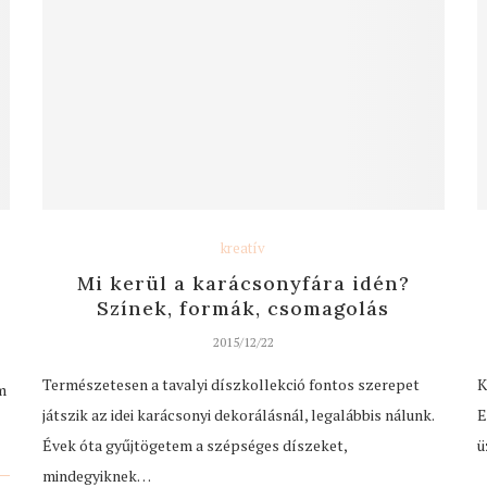
kreatív
Mi kerül a karácsonyfára idén?
Színek, formák, csomagolás
2015/12/22
Természetesen a tavalyi díszkollekció fontos szerepet
K
m
játszik az idei karácsonyi dekorálásnál, legalábbis nálunk.
E
Évek óta gyűjtögetem a szépséges díszeket,
ü
mindegyiknek…