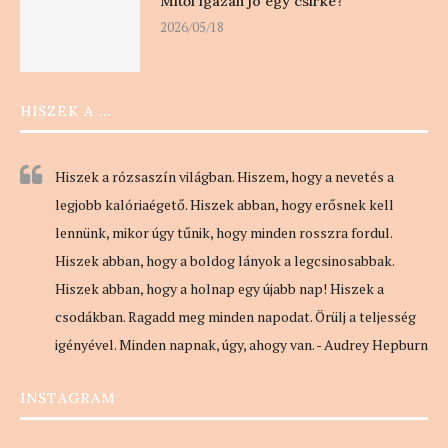
Mitől igazán jó egy csirke?
2026/05/18
HISZEK A …
Hiszek a rózsaszín világban. Hiszem, hogy a nevetés a
legjobb kalóriaégető. Hiszek abban, hogy erősnek kell
lennünk, mikor úgy tűnik, hogy minden rosszra fordul.
Hiszek abban, hogy a boldog lányok a legcsinosabbak.
Hiszek abban, hogy a holnap egy újabb nap! Hiszek a
csodákban. Ragadd meg minden napodat. Örülj a teljesség
igényével. Minden napnak, úgy, ahogy van. - Audrey Hepburn
INSTAGRAM