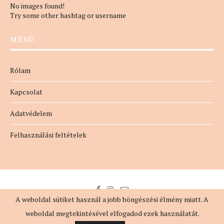
No images found!
Try some other hashtag or username
MENÜ
Rólam
Kapcsolat
Adatvédelem
Felhasználási feltételek
A weboldal sütiket használ a jobb böngészési élmény miatt. A
weboldal megtekintésével elfogadod ezek használatát.
@2018 - MindennapiNő. All Right Reserved. Designed by
evaszlfk