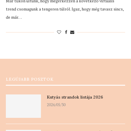
Már tűkön ültünk, hogy megérkezzen a következő virtuális
trend csomagunk a tengeren túlról. Igaz, hogy még tavasz sincs,
de már…
LEGÚJABB POSZTOK
Kutyás strandok listája 2026
2026/05/30