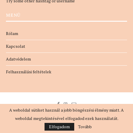
Try some other hashtag or username
MENÜ
Rólam
Kapcsolat
Adatvédelem
Felhasználási feltételek
A weboldal sütiket használ a jobb böngészési élmény miatt. A
weboldal megtekintésével elfogadod ezek használatát.
@2018 - MindennapiNő. All Right Reserved. Designed by
evaszlfk
Elfogadom
Tovább