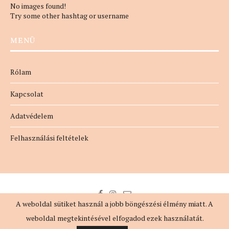
No images found!
Try some other hashtag or username
MENÜ
Rólam
Kapcsolat
Adatvédelem
Felhasználási feltételek
A weboldal sütiket használ a jobb böngészési élmény miatt. A
weboldal megtekintésével elfogadod ezek használatát.
@2018 - MindennapiNő. All Right Reserved. Designed by
evaszlfk