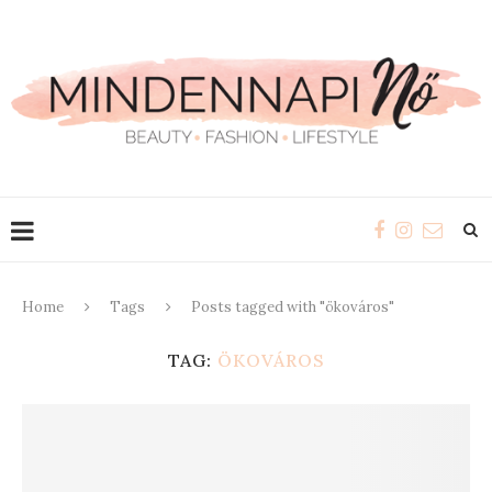
Home
Tags
Posts tagged with "ökováros"
TAG:
ÖKOVÁROS