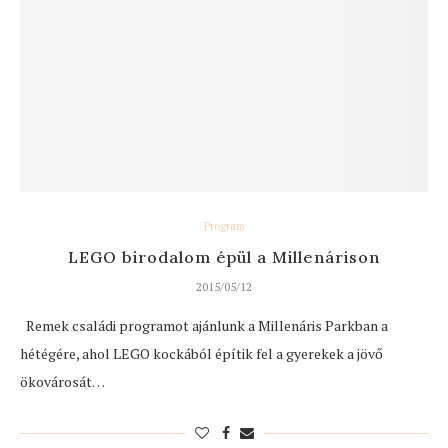
Program
LEGO birodalom épül a Millenárison
2015/05/12
Remek családi programot ajánlunk a Millenáris Parkban a
hétégére, ahol LEGO kockából építik fel a gyerekek a jövő
ökovárosát…