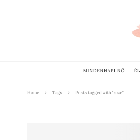
MINDENNAPI NŐ
É
Home
Tags
Posts tagged with "rozé"