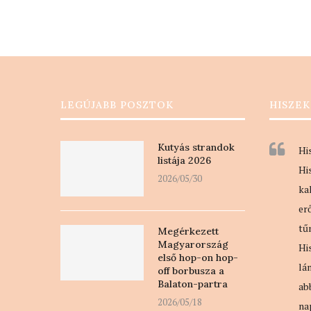
LEGÚJABB POSZTOK
HISZEK
Kutyás strandok
Hi
listája 2026
Hi
2026/05/30
ka
er
tű
Megérkezett
Magyarország
Hi
első hop-on hop-
lá
off borbusza a
Balaton-partra
ab
2026/05/18
na