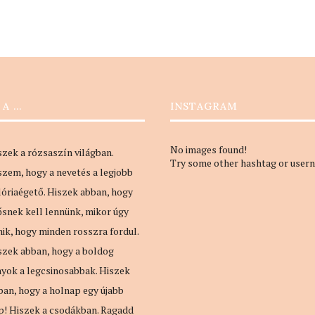
 A …
INSTAGRAM
No images found!
szek a rózsaszín világban.
Try some other hashtag or user
szem, hogy a nevetés a legjobb
lóriaégető. Hiszek abban, hogy
ősnek kell lennünk, mikor úgy
nik, hogy minden rosszra fordul.
szek abban, hogy a boldog
nyok a legcsinosabbak. Hiszek
ban, hogy a holnap egy újabb
p! Hiszek a csodákban. Ragadd