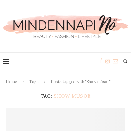
Home
Tags
Posts tagged with "Show műsor"
TAG:
SHOW MŰSOR