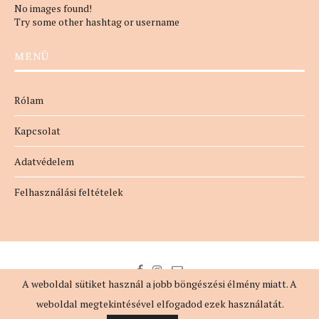
No images found!
Try some other hashtag or username
MENÜ
Rólam
Kapcsolat
Adatvédelem
Felhasználási feltételek
A weboldal sütiket használ a jobb böngészési élmény miatt. A
weboldal megtekintésével elfogadod ezek használatát.
@2018 - MindennapiNő. All Right Reserved. Designed by
evaszlfk