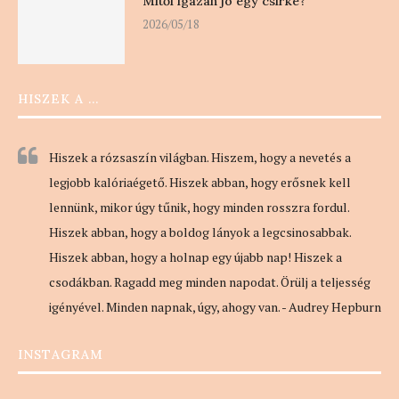
Mitől igazán jó egy csirke?
2026/05/18
HISZEK A …
Hiszek a rózsaszín világban. Hiszem, hogy a nevetés a
legjobb kalóriaégető. Hiszek abban, hogy erősnek kell
lennünk, mikor úgy tűnik, hogy minden rosszra fordul.
Hiszek abban, hogy a boldog lányok a legcsinosabbak.
Hiszek abban, hogy a holnap egy újabb nap! Hiszek a
csodákban. Ragadd meg minden napodat. Örülj a teljesség
igényével. Minden napnak, úgy, ahogy van. - Audrey Hepburn
INSTAGRAM