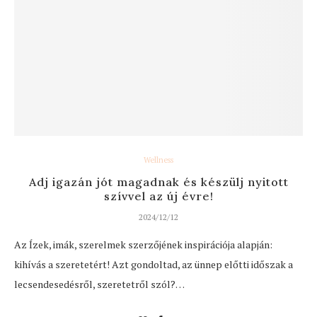
Wellness
Adj igazán jót magadnak és készülj nyitott
szívvel az új évre!
2024/12/12
Az Ízek, imák, szerelmek szerzőjének inspirációja alapján:
kihívás a szeretetért! Azt gondoltad, az ünnep előtti időszak a
lecsendesedésről, szeretetről szól?…