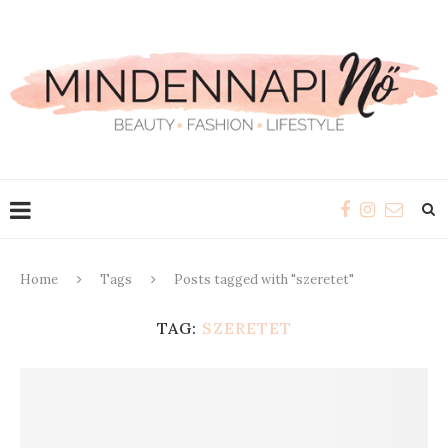
Home
Tags
Posts tagged with "szeretet"
TAG:
SZERETET