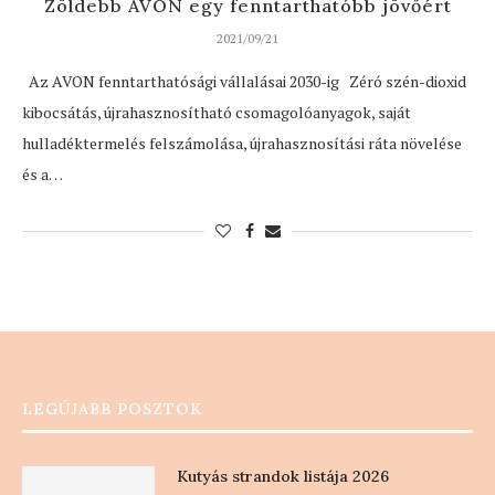
Zöldebb AVON egy fenntarthatóbb jövőért
2021/09/21
Az AVON fenntarthatósági vállalásai 2030-ig Zéró szén-dioxid
kibocsátás, újrahasznosítható csomagolóanyagok, saját
hulladéktermelés felszámolása, újrahasznosítási ráta növelése
és a…
LEGÚJABB POSZTOK
Kutyás strandok listája 2026