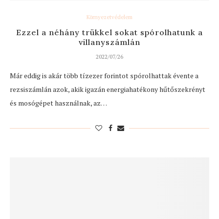
Környezetvédelem
Ezzel a néhány trükkel sokat spórolhatunk a
villanyszámlán
2022/07/26
Már eddig is akár több tízezer forintot spórolhattak évente a
rezsiszámlán azok, akik igazán energiahatékony hűtőszekrényt
és mosógépet használnak, az…