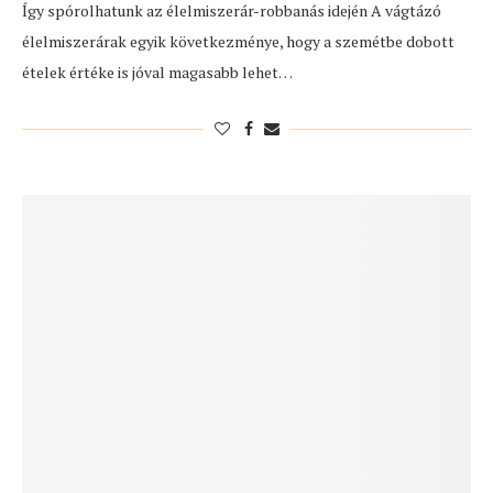
Így spórolhatunk az élelmiszerár-robbanás idején A vágtázó
élelmiszerárak egyik következménye, hogy a szemétbe dobott
ételek értéke is jóval magasabb lehet…