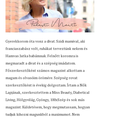
Gyerekkorom óta vonz a divat. Szidi mamival, aki
franciaszabász volt, ruhákat terveztünk nekem és
Hamvas Jutka babámnak. Felnőtt koromra is
megmaradt a divat és a szépség imádatom.
Főszerkesztőként számos magazint alkottam a
magam és olvasóim örömére. Szépség rovat
szerkesztőként is évekig dolgoztam. Írtam a Nők
Lapjának, szerkesztettem a Miss Beauty, Diabetical
Living, Hölgyvilág, Gyöngy, 100xSzép és sok más
magazint. Küldetésem, hogy megmutassam, hogyan
tudjuk kihozni magunkból a maximumot. Nem