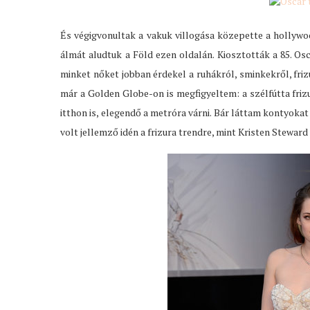
És végigvonultak a vakuk villogása közepette a hollywo
álmát aludtuk a Föld ezen oldalán. Kiosztották a 85. Osc
minket nőket jobban érdekel a ruhákról, sminkekről, friz
már a Golden Globe-on is megfigyeltem: a szélfútta fri
itthon is, elegendő a metróra várni. Bár láttam kontyokat
volt jellemző idén a frizura trendre, mint Kristen Steward 