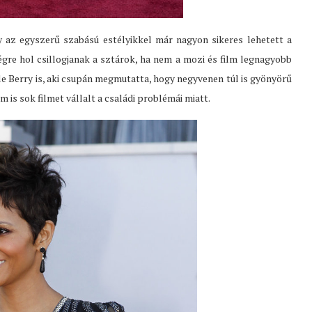
 az egyszerű szabású estélyikkel már nagyon sikeres lehetett a
égre hol csillogjanak a sztárok, ha nem a mozi és film legnagyobb
e Berry is, aki csupán megmutatta, hogy negyvenen túl is gyönyörű
m is sok filmet vállalt a családi problémái miatt.