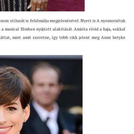
om stílusát is felülmúlja megjelenésével. Nyert is A nyomorultak
a musical filmben nyújtott alakítását. Amióta rövid a haja, sokkal
áttat, mint amit szeretne, így több cikk jelent meg Anne hetyke