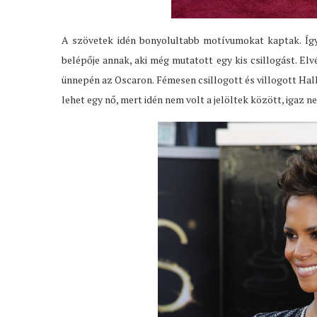
A szövetek idén bonyolultabb motívumokat kaptak. Így
belépője annak, aki még mutatott egy kis csillogást. Elv
ünnepén az Oscaron. Fémesen csillogott és villogott Hall
lehet egy nő, mert idén nem volt a jelöltek között, igaz ne