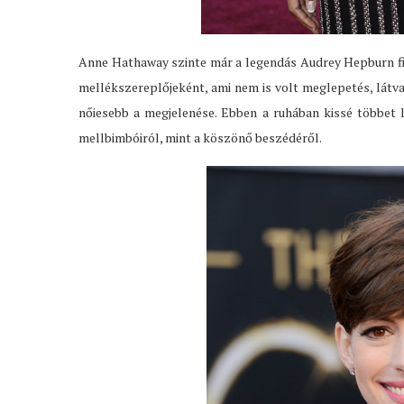
Anne Hathaway szinte már a legendás Audrey Hepburn fin
mellékszereplőjeként, ami nem is volt meglepetés, látva 
nőiesebb a megjelenése. Ebben a ruhában kissé többet l
mellbimbóiról, mint a köszönő beszédéről.