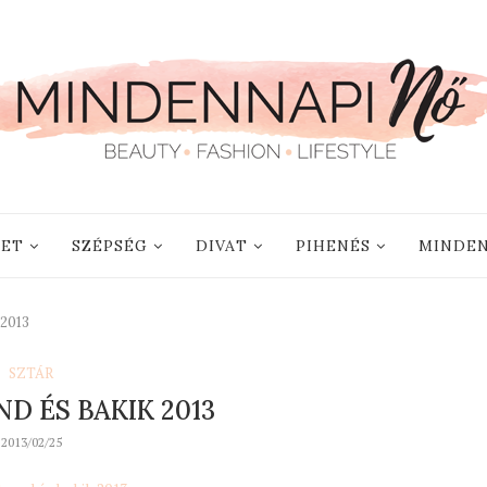
LET
SZÉPSÉG
DIVAT
PIHENÉS
MINDEN
 2013
SZTÁR
D ÉS BAKIK 2013
2013/02/25