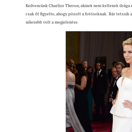
Kedvencünk Charlize Theron, akinek nem kellenek drága é
csak őt figyelte, ahogy pózolt a fotósoknak. Bár tetszik a
nőiesebb volt a megjelenése.