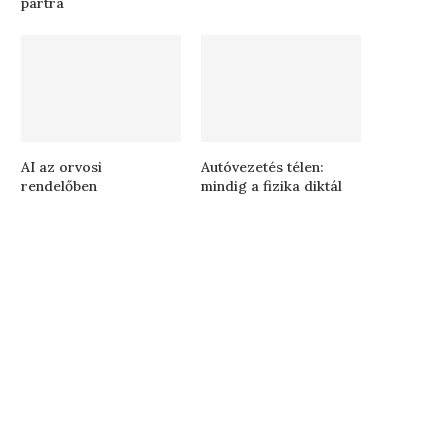
partra
AI az orvosi
Autóvezetés télen:
rendelőben
mindig a fizika diktál