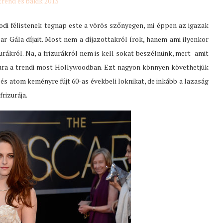
odi félistenek tegnap este a vörös szőnyegen, mi éppen az igazak
ar Gála díjait. Most nem a díjazottakról írok, hanem ami ilyenkor
urákról. Na, a frizurákról nem is kell sokat beszélnünk, mert amit
zura a trendi most Hollywoodban. Ezt nagyon könnyen követhetjük
 és atom keményre fújt 60-as évekbeli loknikat, de inkább a lazaság
frizurája.