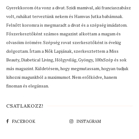
Gyerekkorom óta vonz a divat. Szidi mamival, aki franciaszabász
volt, ruhákat terveztünk nekem és Hamvas Jutka babámnak.
Felnőtt koromra is megmaradt a divat és a szépség imádatom.
Főszerkesztőként számos magazint alkottam a magam és
olvasóim örömére. Szépség rovat szerkesztőként is évekig
dolgoztam. Írtam a Nők Lapjának, szerkesztettem a Miss
Beauty, Diabetical Living, Hölgyvilág, Gyöngy, 100xSzép és sok
más magazint. Küldetésem, hogy megmutassam, hogyan tudjuk
kihozni magunkból a maximumot. Nem erőlködve, hanem
finoman és elegánsan.
CSATLAKOZZ!
FACEBOOK
INSTAGRAM