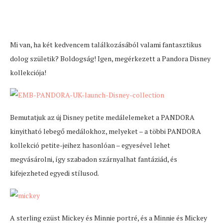
Mi van, ha két kedvencem találkozásából valami fantasztikus
dolog születik? Boldogság! Igen, megérkezett a Pandora Disney
kollekciója!
Bemutatjuk az új Disney petite medálelemeket a PANDORA
kinyitható lebegő medálokhoz, melyeket – a többi PANDORA
kollekció petite-jeihez hasonlóan – egyesével lehet
megvásárolni, így szabadon szárnyalhat fantáziád, és
kifejezheted egyedi stílusod.
A sterling ezüst Mickey és Minnie portré, és a Minnie és Mickey