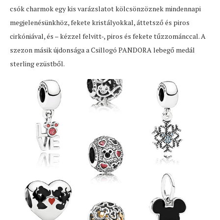
csók charmok egy kis varázslatot kölcsönzöznek mindennapi
megjelenésünkhöz, fekete kristályokkal, áttetsző és piros
cirkóniával, és – kézzel felvitt-, piros és fekete tűzzománccal. A
szezon másik újdonsága a Csillogó PANDORA lebegő medál
sterling ezüstből.