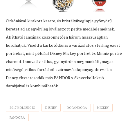
Cirkóniával kirakott kerete, és kristályüveglapja gyönyörű
keretet ad az egyénileg kiválaszott petite medálelemeknek.
Állítható láncának köszönhetően három hosszúságban
hordhatjuk. Viseld a karkötődön is a varázslatos sterling ezüst
portrékat, mint például Disney Mickey portrét és Minnie portré
charmot. Innovatív stílus, gyönyörűen megmunkált, magas
minőségű, etikus forrásból származó alapanyagok: ezek a
Disney ékszercsodák más PANDORA ékszerkollekció
darabjaival is kombinálhatók.
2017 KOLLEKCIÓ
DISNEY
DOPANDORA
MICKEY
PANDORA