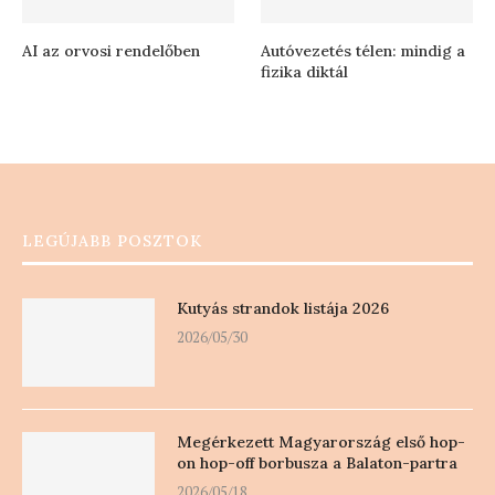
AI az orvosi rendelőben
Autóvezetés télen: mindig a
fizika diktál
LEGÚJABB POSZTOK
Kutyás strandok listája 2026
2026/05/30
Megérkezett Magyarország első hop-
on hop-off borbusza a Balaton-partra
2026/05/18