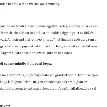
nden beépül a rendszerbe, ami tanulság.
!
t 2 éves Szofi. Ha nem lenne egy ilyen édes, aranyos, cuki 2 éves
rmit átírhat. Most kezdtük a bölcsődét, úgyhogy itt az idő, és
evált. A napirend mellet még a „todo” listáimmal rendszerezem a
ogy a lista, nem pipálok, akkor tudom, hogy valamit változtatnom
k. Engem a lista sosem frusztrál, inkább ösztönöz.
ból szinte mindig dolgozni fogsz
m meg. Az biztos, hogy folyamatosan gondolkodom, töröm a fejem
 hogy ki fogyott mivel, milyen trendek vannak a világban az
nhol dolgozom, és ezt már elfogadtam. A saját vállalkozás ezzel
ktívát!