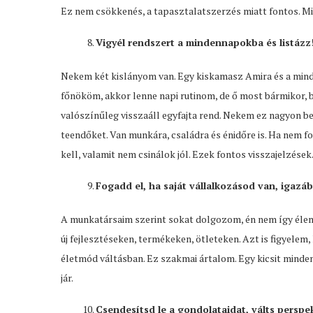
Ez nem csökkenés, a tapasztalatszerzés miatt fontos. Mi
Vigyél rendszert a mindennapokba és listázz
Nekem két kislányom van. Egy kiskamasz Amira és a mindjár
főnököm, akkor lenne napi rutinom, de ő most bármikor, bá
valószínűleg visszaáll egyfajta rend. Nekem ez nagyon b
teendőket. Van munkára, családra és énidőre is. Ha nem f
kell, valamit nem csinálok jól. Ezek fontos visszajelzése
Fogadd el, ha saját vállalkozásod van, igazá
A munkatársaim szerint sokat dolgozom, én nem így éle
új fejlesztéseken, termékeken, ötleteken. Azt is figyelem,
életmód váltásban. Ez szakmai ártalom. Egy kicsit minde
jár.
Csendesítsd le a gondolataidat, válts perspe