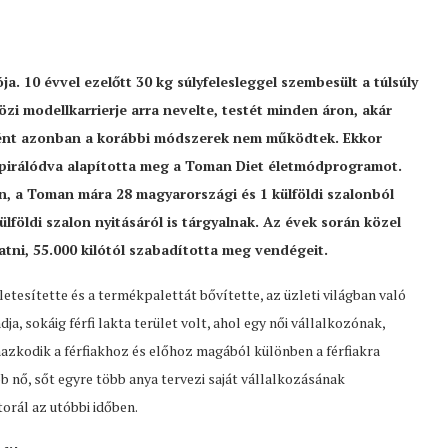
10 évvel ezelőtt 30 kg súlyfelesleggel szembesült a túlsúly
zi modellkarrierje arra nevelte, testét minden áron, akár
ként azonban a korábbi módszerek nem működtek. Ekkor
inspirálódva alapította meg a Toman Diet életmódprogramot.
an, a Toman mára 28 magyarországi és 1 külföldi szalonból
ülföldi szalon nyitásáról is tárgyalnak. Az évek során közel
atni, 55.000 kilótól szabadította meg vendégeit.
esítette és a termékpalettát bővítette, az üzleti világban való
a, sokáig férfi lakta terület volt, ahol egy női vállalkozónak,
zkodik a férfiakhoz és előhoz magából különben a férfiakra
b nő, sőt egyre több anya tervezi saját vállalkozásának
torál az utóbbi időben.