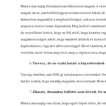
Mind a mai napig folyamatosan fejlesztem magam. A vezet
magad, mi az, ami belőled ugyan természetesen fakad, de 
hiányolom magamból a megfontoltságot, sokszor érzésből
alapon is fontos lenne átgondolni. Meg kellett tanulnom
de vezetőként fontos, hogy ne félj attól, hogy kemény vag
magabiztosságot adott, hogy mindent átlátok és kontroll
kapkodáshoz, vagy járt időveszteséggel. Most tanulom, 
vezetőm, most értem meg én is, meg a cégem is arra, hogy
Tervezz, de ne szabj határt a képzeletednek 
Van egy timeline, ami 2030-ig tartalmazza a terveinket. 
határt szabni, hogy meddig megyünk, hova tartunk. Nem 
Állandó, dinamikus fejlődés nem létezik. De 
Mind a mai napig van olyan, hogy egyet lépek előre, de v