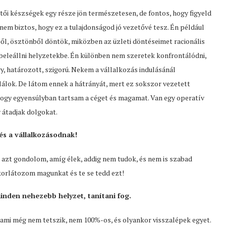
ői készségek egy része jön természetesen, de fontos, hogy figyeld
nem biztos, hogy ez a tulajdonságod jó vezetővé tesz. Én például
, ösztönből döntök, miközben az üzleti döntéseimet racionális
 beleállni helyzetekbe. Én különben nem szeretek konfrontálódni,
y, határozott, szigorú. Nekem a vállalkozás indulásánál
álok. De látom ennek a hátrányát, mert ez sokszor vezetett
hogy egyensúlyban tartsam a céget és magamat. Van egy operatív
 átadjak dolgokat.
és a vállalkozásodnak!
De azt gondolom, amíg élek, addig nem tudok, és nem is szabad
korlátozom magunkat és te se tedd ezt!
minden nehezebb helyzet, tanítani fog.
alami még nem tetszik, nem 100%-os, és olyankor visszalépek egyet.