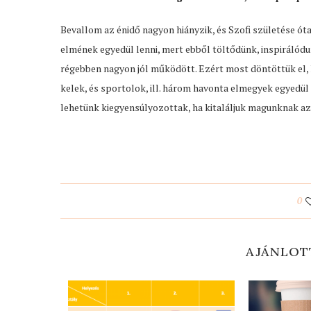
Bevallom az énidő nagyon hiányzik, és Szofi születése ót
elmének egyedül lenni, mert ebből töltődünk, inspirálódun
régebben nagyon jól működött. Ezért most döntöttük el, h
kelek, és sportolok, ill. három havonta elmegyek egyedül
lehetünk kiegyensúlyozottak, ha kitaláljuk magunknak azt
0
AJÁNLOT