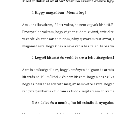
Most indulsz el az úton? Szabina szerint ezekre figye
Higgy magadban! Menni fog!
Amikor elkezdtem, jó lett volna, ha nem vagyok kishitű.
Bizonytalan voltam, hogy véghez tudom-e vinni, amit e
vezetőt, és azt csak én tudom, hány éjszakám telt azzal,
magamat arra, hogy kinek a neve van a ház falán. Képes 
Legyél kitartó és vedd észre a lehetőségeket!
Arra is szükséged lesz, hogy keményen dolgozz és arra is
kitartás nélkül működik, és nem hiszem, hogy nincs szükség
hogy ez neki sose adatott meg, az nem vette észre, hogy ot
rengeteg embernek tudtam és tudok segíteni ami folyamat
Az üzlet és a munka, ha jól csinálod, nyugalm