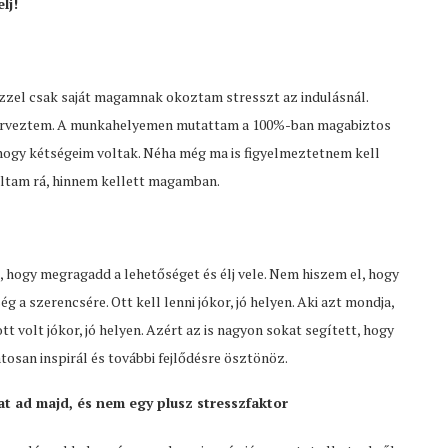
lj!
 Ezzel csak saját magamnak okoztam stresszt az indulásnál.
lterveztem. A munkahelyemen mutattam a 100%-ban magabiztos
 hogy kétségeim voltak. Néha még ma is figyelmeztetnem kell
voltam rá, hinnem kellett magamban.
, hogy megragadd a lehetőséget és élj vele. Nem hiszem el, hogy
 a szerencsére. Ott kell lenni jókor, jó helyen. Aki azt mondja,
t volt jókor, jó helyen. Azért az is nagyon sokat segített, hogy
osan inspirál és további fejlődésre ösztönöz.
at ad majd, és nem egy plusz stresszfaktor