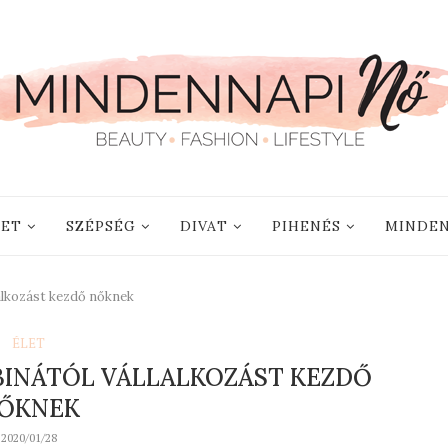
LET
SZÉPSÉG
DIVAT
PIHENÉS
MINDEN
alkozást kezdő nőknek
ÉLET
BINÁTÓL VÁLLALKOZÁST KEZDŐ
ŐKNEK
2020/01/28