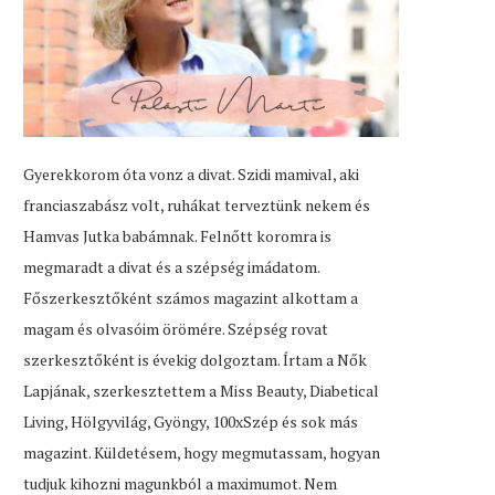
Gyerekkorom óta vonz a divat. Szidi mamival, aki
franciaszabász volt, ruhákat terveztünk nekem és
Hamvas Jutka babámnak. Felnőtt koromra is
megmaradt a divat és a szépség imádatom.
Főszerkesztőként számos magazint alkottam a
magam és olvasóim örömére. Szépség rovat
szerkesztőként is évekig dolgoztam. Írtam a Nők
Lapjának, szerkesztettem a Miss Beauty, Diabetical
Living, Hölgyvilág, Gyöngy, 100xSzép és sok más
magazint. Küldetésem, hogy megmutassam, hogyan
tudjuk kihozni magunkból a maximumot. Nem