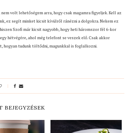
a nem volt lehetőségem arra, hogy csak magamra figyeljek. Kell az
k, ez segít minket kicsit kívülről ránézni a dolgokra. Nekem ez
iszen Szofi már kicsit nagyobb, hogy heti háromszor fél 6-kor
 egy hétvégére, ahol még telefont se veszek elő. Csak akkor
, hogyan tudunk töltődni, magunkkal is foglalkozni.
T BEJEGYZÉSEK