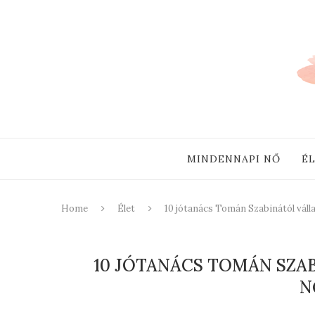
MINDENNAPI NŐ
É
Home
Élet
10 jótanács Tomán Szabinától váll
10 JÓTANÁCS TOMÁN SZA
N