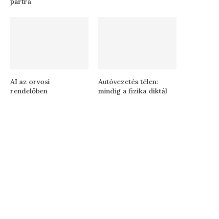
partra
AI az orvosi
Autóvezetés télen:
rendelőben
mindig a fizika diktál