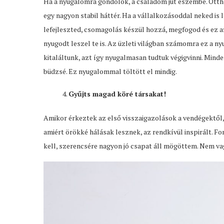
Ha a nyugalomra gondolok, a családom jut eszembe. Ottho
egy nagyon stabil háttér. Ha a vállalkozásoddal neked is 
lefejleszted, csomagolás készül hozzá, megfogod és ez az
nyugodt leszel te is. Az üzleti világban számomra ez a 
kitaláltunk, azt így nyugalmasan tudtuk végigvinni. Minden
büdzsé. Ez nyugalommal töltött el mindig.
Gyűjts magad köré társakat!
Amikor érkeztek az első visszaigazolások a vendégektől,
amiért örökké hálásak lesznek, az rendkívül inspirált. Fo
kell, szerencsére nagyon jó csapat áll mögöttem. Nem va