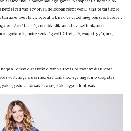
n a lányokkal, a párommal egy igazán jó csapatot alkotunk, ők
lehetőséged van egy olyan dologban részt venni, amit te találsz ki,
tán az embereknek jó, örülnek neki és ezzel még pénzt is keresel,
nyugalom. Amióta a cégem működik, amit bevezettünk, amit
 megadatott, amire szükség volt. Ötlet, idő, csapat, gyár, arc,
 hogy a Toman diéta után olyan változás történt az életükben,
ntos volt, hogy a sikerhez és munkához egy nagyon jó csapat is
gyok egyedül, a társak és a segítők nagyon fontosak.