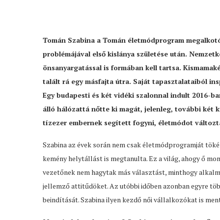
Tomán Szabina a Tomán életmódprogram megalkotója. 
problémájával első kislánya születése után. Nemzetkö
önsanyargatással is formában kell tartsa. Kismama
talált rá egy másfajta útra. Saját tapasztalataiból 
Egy budapesti és két vidéki szalonnal indult 2016-b
álló hálózattá nőtte ki magát, jelenleg, további két k
tízezer embernek segített fogyni, életmódot változt
Szabina az évek során nem csak életmódprogramját tökélet
kemény helytállást is megtanulta. Ez a világ, ahogy ő mondj
vezetőnek nem hagytak más választást, minthogy alkalma
jellemző attitűdöket. Az utóbbi időben azonban egyre töb
beindítását. Szabina ilyen kezdő női vállalkozókat is men