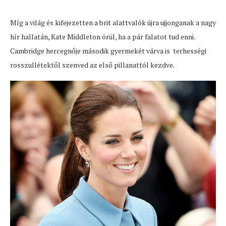
Míg a világ és kifejezetten a brit alattvalók újra ujjonganak a nagy
hír hallatán, Kate Middleton örül, ha a pár falatot tud enni.
Cambridge hercegnője második gyermekét várva is terhességi
rosszullétektől szenved az első pillanattól kezdve.