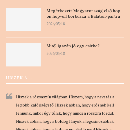
Megérkezett Magyarország első hop-
on hop-off borbusza a Balaton-partra
2026/05/18
Mitől igazán jó egy csirke?
2026/05/18
HISZEK A …
Hiszek a rózsaszín világban. Hiszem, hogy a nevetés a
legjobb kalóriaégető. Hiszek abban, hogy erősnek kell
lennünk, mikor úgy tűnik, hogy minden rosszra fordul.
Hiszek abban, hogy a boldog lányok a legcsinosabbak.
Hiszek abban, hogy a holnap egy újabb nap! Hiszek a