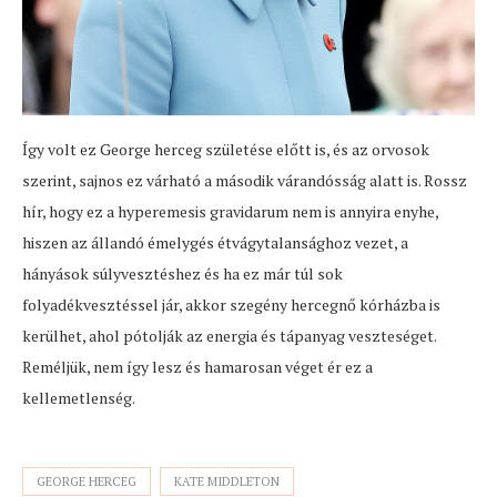
Így volt ez George herceg születése előtt is, és az orvosok
szerint, sajnos ez várható a második várandósság alatt is. Rossz
hír, hogy ez a hyperemesis gravidarum nem is annyira enyhe,
hiszen az állandó émelygés étvágytalansághoz vezet, a
hányások súlyvesztéshez és ha ez már túl sok
folyadékvesztéssel jár, akkor szegény hercegnő kórházba is
kerülhet, ahol pótolják az energia és tápanyag veszteséget.
Reméljük, nem így lesz és hamarosan véget ér ez a
kellemetlenség.
GEORGE HERCEG
KATE MIDDLETON