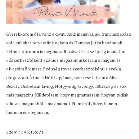
Gyerekkorom óta vonz a divat. Szidi mamival, aki franciaszabász
volt, ruhákat terveztünk nekem és Hamvas Jutka babámnak.
Felnőtt koromra is megmaradt a divat és a szépség imádatom.
Főszerkesztőként számos magazint alkottam a magam és
olvasóim örömére. Szépség rovat szerkesztőként is évekig
dolgoztam. Írtam a Nők Lapjának, szerkesztettem a Miss
Beauty, Diabetical Living, Hölgyvilág, Gyöngy, 100xSzép és sok
más magazint. Küldetésem, hogy megmutassam, hogyan tudjuk
kihozni magunkból a maximumot. Nem erőlködve, hanem
finoman és elegánsan.
CSATLAKOZZ!