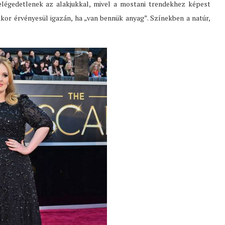
elégedetlenek az alakjukkal, mivel a mostani trendekhez képest
kor érvényesül igazán, ha „van bennük anyag”. Színekben a natúr,