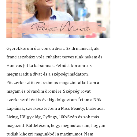
Gyerekkorom óta vonz a divat. Szidi mamival, aki
franciaszabász volt, ruhákat terveztünk nekem és
Hamvas Jutka babámnak. Felnőtt koromra is
megmaradt a divat és a szépség imádatom.
Főszerkesztőként számos magazint alkottam a
magam és olvasóim örömére. Szépség rovat
szerkesztőként is évekig dolgoztam. Írtam a Nők
Lapjának, szerkesztettem a Miss Beauty, Diabetical
Living, Hölgyvilág, Gyöngy, 100xSzép és sok más
magazint. Küldetésem, hogy megmutassam, hogyan
tudjuk kihozni magunkból a maximumot. Nem