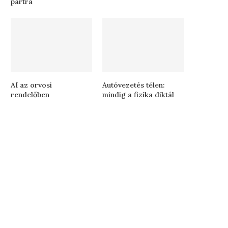
partra
AI az orvosi
Autóvezetés télen:
rendelőben
mindig a fizika diktál