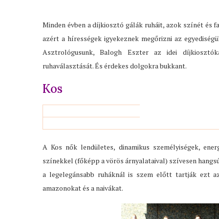
Minden évben a díjkiosztó gálák ruháit, azok színét és f
azért a hírességek igyekeznek megőrizni az egyediségüke
Asztrológusunk, Balogh Eszter az idei díjkiosztók
ruhaválasztását. És érdekes dolgokra bukkant.
Kos
A Kos nők lendületes, dinamikus személyiségek, ener
színekkel (főképp a vörös árnyalataival) szívesen hangs
a legelegánsabb ruháknál is szem előtt tartják ezt a
amazonokat és a naivákat.