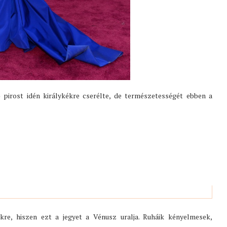
 pirost idén királykékre cserélte, de természetességét ebben a
re, hiszen ezt a jegyet a Vénusz uralja. Ruháik kényelmesek,