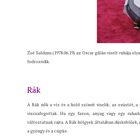
Zoë Saldana (1978.06.19) az Oscar gálán viselt ruhája ol
fodrozódik.
Rák
A Rák nők a víz és a hold színeit viselik; az ezüstöt, 
visszafogottak. Ha egy fazon, anyag vagy egy ruha
változtatnak rajta. A Rák hölgyek általában dúskeblűek,
a gyöngy és a csipke.