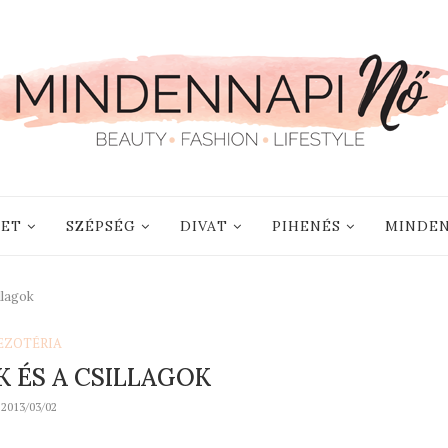
LET
SZÉPSÉG
DIVAT
PIHENÉS
MINDEN
llagok
EZOTÉRIA
K ÉS A CSILLAGOK
2013/03/02