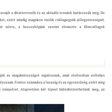
azonját a divattervezők és az aktuális trendek határozzák meg. De
t, ezért mindig magukon viselik csillagjegyük jellegzetességeit.
at nézve, a horoszkópjuk szerint elemezte a filmcsillagok
giát és magabiztosságot sugároznak, amit elsősorban erőteljes
úlyoznak. Fontos számukra a lazaság és az egyszerűség, ezért még
z irányelvet. Alapvetően két típust különböztethetünk meg, az