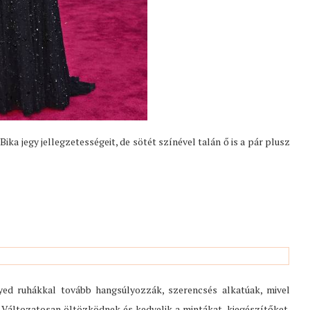
Bika jegy jellegzetességeit, de sötét színével talán ő is a pár plusz
yed ruhákkal tovább hangsúlyozzák, szerencsés alkatúak, mivel
. Változatosan öltözködnek és kedvelik a mintákat, kiegészítőket.