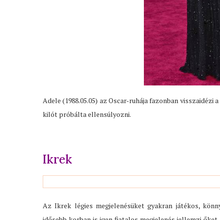
Adele (1988.05.05) az Oscar-ruhája fazonban visszaidézi a 
kilót próbálta ellensúlyozni.
Ikrek
Az Ikrek légies megjelenésüket gyakran játékos, könn
idősebb korban is igen fiatalos megjelenés jellemzi őket