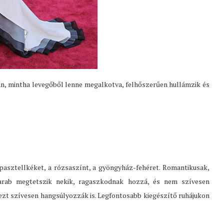
yan, mintha levegőből lenne megalkotva, felhőszerűen hullámzik és
a pasztellkéket, a rózsaszínt, a gyöngyház-fehéret. Romantikusak,
darab megtetszik nekik, ragaszkodnak hozzá, és nem szívesen
 ezt szívesen hangsúlyozzák is. Legfontosabb kiegészítő ruhájukon