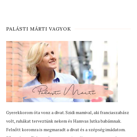
PALÁSTI MÁRTI VAGYOK
Gyerekkorom óta vonz a divat. Szidi mamival, aki franciaszabász
volt, ruhákat terveztünk nekem és Hamvas Jutka babámnak.
Felnőtt koromra is megmaradt a divat és a szépség imádatom.