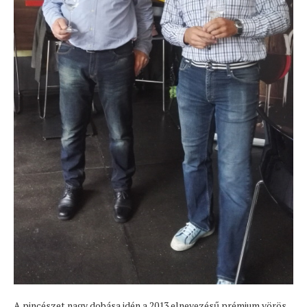
A pincészet nagy dobása idén a 2013 elnevezésű prémium vörös