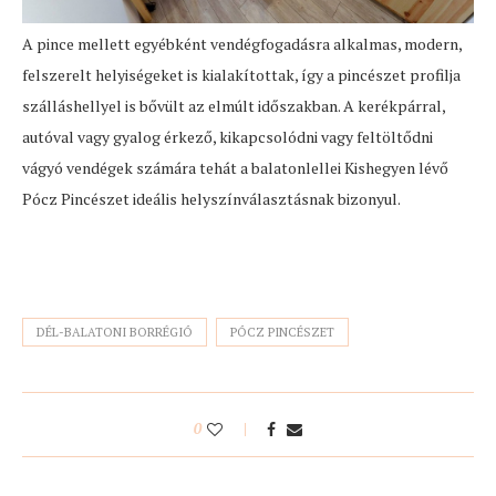
A pince mellett egyébként vendégfogadásra alkalmas, modern,
felszerelt helyiségeket is kialakítottak, így a pincészet profilja
szálláshellyel is bővült az elmúlt időszakban. A kerékpárral,
autóval vagy gyalog érkező, kikapcsolódni vagy feltöltődni
vágyó vendégek számára tehát a balatonlellei Kishegyen lévő
Pócz Pincészet ideális helyszínválasztásnak bizonyul.
DÉL-BALATONI BORRÉGIÓ
PÓCZ PINCÉSZET
0