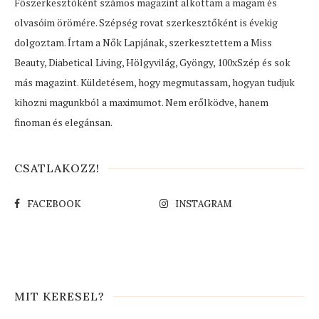
Főszerkesztőként számos magazint alkottam a magam és
olvasóim örömére. Szépség rovat szerkesztőként is évekig
dolgoztam. Írtam a Nők Lapjának, szerkesztettem a Miss
Beauty, Diabetical Living, Hölgyvilág, Gyöngy, 100xSzép és sok
más magazint. Küldetésem, hogy megmutassam, hogyan tudjuk
kihozni magunkból a maximumot. Nem erőlködve, hanem
finoman és elegánsan.
CSATLAKOZZ!
FACEBOOK
INSTAGRAM
MIT KERESEL?