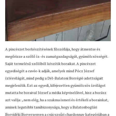
A pincészet borkészítésének filozófiája, hogy átmentse és
megőrizze a szőlő íz- és zamatgazdagságát, gyümölcsösségét.
Saját termelésű szőlőből készítik boraikat. A pincészet
egyediségét a cuvée-k adják, amelyek mind Pócz József
ízlésvilágát, mind pedig a Dél-Balatoni Borrégió adottságait
megjelenítik. Ezt az egyedi, kifejezetten gyümölcsös ízvilágot
mutatta be boraival József a média képviselőivel, hisz a borász
azt vallja: „nem elég, ha a szakma ismeri és értékeli a borainkat,
aminek legutóbbi tanúbizonysága, hogy a Balatonboglári
Borvidéki Borversenyen a csúcszsűri chardonnay kategóriában a