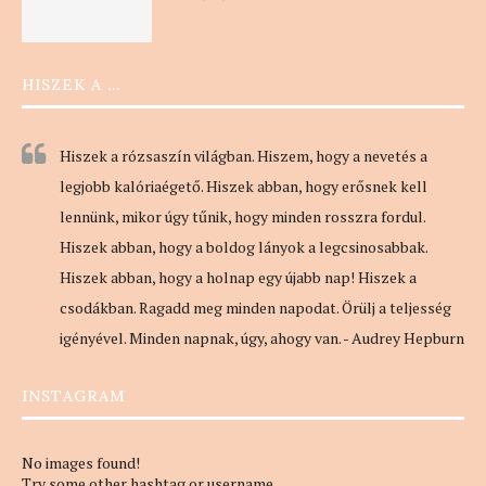
HISZEK A …
Hiszek a rózsaszín világban. Hiszem, hogy a nevetés a
legjobb kalóriaégető. Hiszek abban, hogy erősnek kell
lennünk, mikor úgy tűnik, hogy minden rosszra fordul.
Hiszek abban, hogy a boldog lányok a legcsinosabbak.
Hiszek abban, hogy a holnap egy újabb nap! Hiszek a
csodákban. Ragadd meg minden napodat. Örülj a teljesség
igényével. Minden napnak, úgy, ahogy van. - Audrey Hepburn
INSTAGRAM
No images found!
Try some other hashtag or username