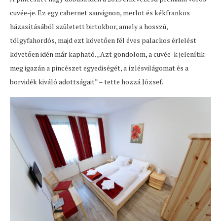
cuvée-je. Ez egy cabernet sauvignon, merlot és kékfrankos
házasításából született birtokbor, amely a hosszú,
tölgyfahordós, majd ezt követően fél éves palackos érlelést
követően idén már kapható. „Azt gondolom, a cuvée-k jelenítik
meg igazán a pincészet egyediségét, a ízlésvilágomat és a
borvidék kiváló adottságait” – tette hozzá József.