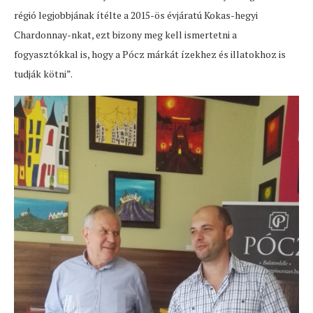
régió legjobbjának ítélte a 2015-ös évjáratú Kokas-hegyi
Chardonnay-nkat, ezt bizony meg kell ismertetni a
fogyasztókkal is, hogy a Pócz márkát ízekhez és illatokhoz is
tudják kötni”.