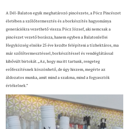
A Dél-Balaton egyik meghatározó pincészete, a Pócz Pincészet
életében a szőlőtermesztés és a borkészítés hagyománya
generációkra vezethető vissza. Pócz József, aki nemcsak a
pincészet vezető borásza, hanem egyben a Balatonlellei
Hegyközség elnöke 25 éve kezdte felépíteni a tízhektáros, ma
már szőlőtermesztéssel, borkészítéssel és vendéglátással
kibővült birtokát. „Az, hogy ma itt tartunk, rengeteg
erőfeszítésnek köszönhető, de úgy hiszem, megérte az
áldozatos munka, amit mind a szakma, mind a fogyasztók
értékelnek.”