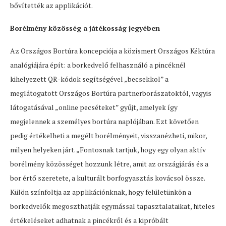
bővítették az applikációt.
Borélmény közösség a játékosság jegyében
Az Országos Bortúra koncepciója a közismert Országos Kéktúra
analógiájára épít: a borkedvelő felhasználó a pincéknél
kihelyezett QR-kódok segítségével „becsekkol” a
meglátogatott Országos Bortúra partnerborászatoktól, vagyis
látogatásával „online pecséteket” gyűjt, amelyek így
megjelennek a személyes bortúra naplójában. Ezt követően
pedig értékelheti a megélt borélményeit, visszanézheti, mikor,
milyen helyeken járt. „Fontosnak tartjuk, hogy egy olyan aktív
borélmény közösséget hozzunk létre, amit az országjárás és a
bor értő szeretete, a kulturált borfogyasztás kovácsol össze.
Külön színfoltja az applikációnknak, hogy felületünkön a
borkedvelők megoszthatják egymással tapasztalataikat, hiteles
értékeléseket adhatnak a pincékről és a kipróbált