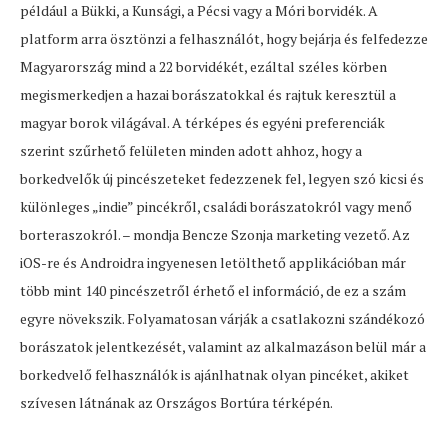
például a Bükki, a Kunsági, a Pécsi vagy a Móri borvidék. A
platform arra ösztönzi a felhasználót, hogy bejárja és felfedezze
Magyarország mind a 22 borvidékét, ezáltal széles körben
megismerkedjen a hazai borászatokkal és rajtuk keresztül a
magyar borok világával. A térképes és egyéni preferenciák
szerint szűrhető felületen minden adott ahhoz, hogy a
borkedvelők új pincészeteket fedezzenek fel, legyen szó kicsi és
különleges „indie” pincékről, családi borászatokról vagy menő
borteraszokról. – mondja Bencze Szonja marketing vezető. Az
iOS-re és Androidra ingyenesen letölthető applikációban már
több mint 140 pincészetről érhető el információ, de ez a szám
egyre növekszik. Folyamatosan várják a csatlakozni szándékozó
borászatok jelentkezését, valamint az alkalmazáson belül már a
borkedvelő felhasználók is ajánlhatnak olyan pincéket, akiket
szívesen látnának az Országos Bortúra térképén.