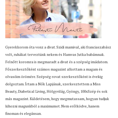
Gyerekkorom óta vonz a divat. Szidi mamival, aki franciaszabász
volt, ruhákat terveztünk nekem és Hamvas Jutka babámnak.
Felnőtt koromra is megmaradt a divat és a szépség imádatom.
Főszerkesztőként számos magazint alkottam a magam és
olvasóim örömére. Szépség rovat szerkesztőként is évekig
dolgoztam. Írtam a Nők Lapjának, szerkesztettem a Miss
Beauty, Diabetical Living, Hölgyvilág, Gyöngy, 100xSzép és sok
más magazint. Küldetésem, hogy megmutassam, hogyan tudjuk
kihozni magunkból a maximumot. Nem erőlködve, hanem
finoman és elegánsan.