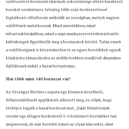
szőlészeti és borászati eljárások sokszínűsége eltérő karakterű
borokat eredményez. Jelenleg több száz borkészítéssel
foglalkozó vállalkozás működik az országban, melyek nagyon
sokfélének mutatkoznak. Mind méretükben, mind
infrastruktúrájukban, mind a napi munkaszervezésben jelentős
különbségek figyelhetők meg a borászatok között. Talán ennek
a sokféleségnek is köszönhetően és az egyes borvidékek egyedi
kínálatára támaszkodva az utóbbi években rendkívül dinamikus
fejlődésnek indult a hazai borturizmus.
Már több mint 140 borászat vár!
Az Országos Bortúra csapata egy könnyen kezelhető,
felhasználóbarát applikációt alkotott meg, és céljuk, hogy
térképre tegyék a hazai borászatokat. „Saját felmérésünk
szerint egy átlagos borkedvelő 5- 6 közismert borvidéket tud
megnevezni, de már kevésbé ismeri az olyan kincseket, mint