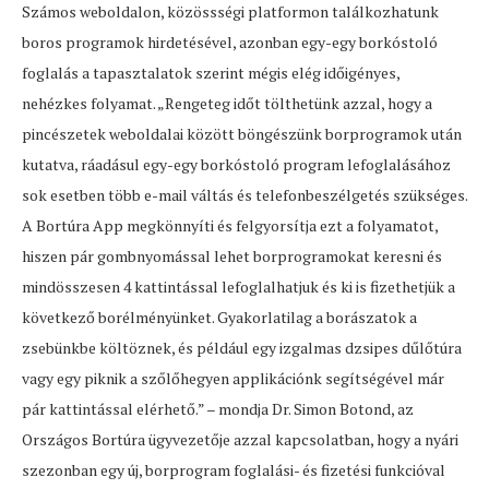
Számos weboldalon, közössségi platformon találkozhatunk
boros programok hirdetésével, azonban egy-egy borkóstoló
foglalás a tapasztalatok szerint mégis elég időigényes,
nehézkes folyamat. „Rengeteg időt tölthetünk azzal, hogy a
pincészetek weboldalai között böngészünk borprogramok után
kutatva, ráadásul egy-egy borkóstoló program lefoglalásához
sok esetben több e-mail váltás és telefonbeszélgetés szükséges.
A Bortúra App megkönnyíti és felgyorsítja ezt a folyamatot,
hiszen pár gombnyomással lehet borprogramokat keresni és
mindösszesen 4 kattintással lefoglalhatjuk és ki is fizethetjük a
következő borélményünket. Gyakorlatilag a borászatok a
zsebünkbe költöznek, és például egy izgalmas dzsipes dűlőtúra
vagy egy piknik a szőlőhegyen applikációnk segítségével már
pár kattintással elérhető.” – mondja Dr. Simon Botond, az
Országos Bortúra ügyvezetője azzal kapcsolatban, hogy a nyári
szezonban egy új, borprogram foglalási- és fizetési funkcióval