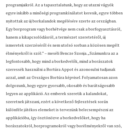
programjaikról. Az a tapasztalatunk, hogy az utazni vágyók
egyre inkább a minőségi programkínálatot keresik, egyre többen
nyitottak az új borkalandok megélésére szerte az országban.
Egy borprogram vagy borhétvége nem csak a borfogyasztásról,
hanem a kikapcsolódásról, a természet szeretetéről, új
ismeretek szerzéséről és nem utolsó sorban a közösen megélt
élményekről is szól.” – meséli Bencze Szonja. „Számunkra az a
legfontosabb, hogy mind a borkedvelők, mind a borászatok
szeressék használni a Bortúra Appot és azonosulni tudjanak
azzal, amit az Országos Bortúra képvisel. Folyamatosan azon
dolgozunk, hogy egyre gyorsabb, okosabb és barátságosabb
legyen az applikáció. Az emberek szeretik a kalandokat,
szeretnek játszani, ezért a következő fejlesztések során
különféle játékos elemeket is tervezünk belecsempészni az
applikációba, így ösztönözve a borkedvelőket, hogy ha
borászatokról, borprogramokról vagy borélményekről van szó,