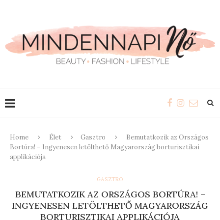
Home
Élet
Gasztro
Bemutatkozik az Országos
Bortúra! – Ingyenesen letölthető Magyarország borturisztikai
applikációja
GASZTRO
BEMUTATKOZIK AZ ORSZÁGOS BORTÚRA! –
INGYENESEN LETÖLTHETŐ MAGYARORSZÁG
BORTURISZTIKAI APPLIKÁCIÓJA