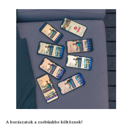
A borászatok a zsebünkbe költöznek!