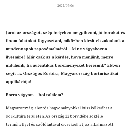
2022/09/06
Járni az országot, szép helyeken megpihenni, jó borokat és
finom falatokat fogyasztani, miközben kicsit elszakadunk a
mindennapok taposómalmától… ki ne vágyakozna
ilyesmire? Már csak az a kérdés, hova menjünk, merre
induljunk, ha autentikus borélményeket keresünk? Ebben
segít az Országos Bortúra, Magyarország borturisztikai
applikációja!
Borra vágyom – hol találom?
Magyarország jelentős hagyományokkal büszkélkedhet a
borkultúra területén. Az ország 22 borvidéke sokféle
termőhellyel és szőlőfajtával dicsekedhet, az alkalmazott