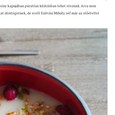
zsöny kapujában páratlan kilátásban lehet részünk. Arra nem
t döntögetnek, de erről Szilvási Mihály séf már az előétellel