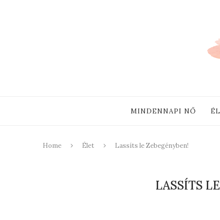
MINDENNAPI NŐ
É
Home
Élet
Lassíts le Zebegényben!
LASSÍTS L