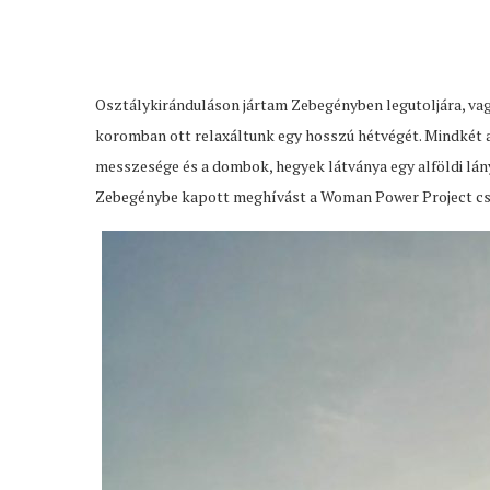
Osztálykiránduláson jártam Zebegényben legutoljára, vag
koromban ott relaxáltunk egy hosszú hétvégét. Mindkét a
messzesége és a dombok, hegyek látványa egy alföldi lányr
Zebegénybe kapott meghívást a Woman Power Project cs