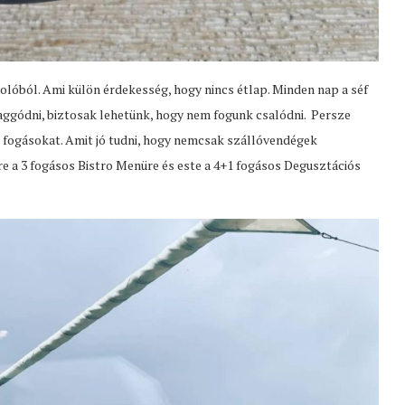
tolóból. Ami külön érdekesség, hogy nincs étlap. Minden nap a séf
l aggódni, biztosak lehetünk, hogy nem fogunk csalódni. Persze
 fogásokat. Amit jó tudni, hogy nemcsak szállóvendégek
édre a 3 fogásos Bistro Menüre és este a 4+1 fogásos Degusztációs