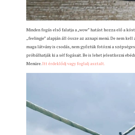
Minden fogás első falatja a „wow” hatást hozza elő a kós
„feelingje” alapján áll össze az aznapi menü. De nem kel
maga látvány is csodás, nem győztük fotózni a szépséges
próbálhatják ki a séf fogásait. Be is lehet jelentkezni eb
Menüre.
Itt érdeklődj vagy foglalj asztalt.