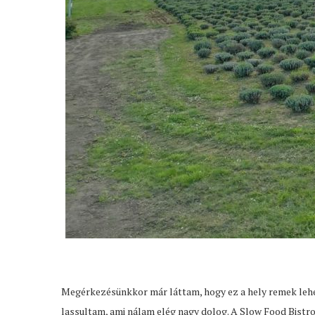
Megérkezésünkkor már láttam, hogy ez a hely remek lehet
lassultam, ami nálam elég nagy dolog. A Slow Food Bist