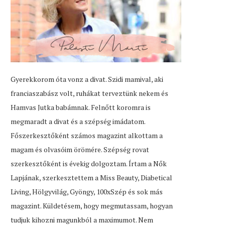
Gyerekkorom óta vonz a divat. Szidi mamival, aki
franciaszabász volt, ruhákat terveztünk nekem és
Hamvas Jutka babámnak. Felnőtt koromra is
megmaradt a divat és a szépség imádatom.
Főszerkesztőként számos magazint alkottam a
magam és olvasóim örömére. Szépség rovat
szerkesztőként is évekig dolgoztam. Írtam a Nők
Lapjának, szerkesztettem a Miss Beauty, Diabetical
Living, Hölgyvilág, Gyöngy, 100xSzép és sok más
magazint. Küldetésem, hogy megmutassam, hogyan
tudjuk kihozni magunkból a maximumot. Nem