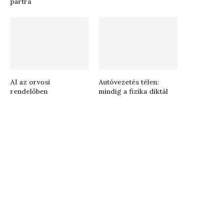
partra
AI az orvosi
Autóvezetés télen:
rendelőben
mindig a fizika diktál