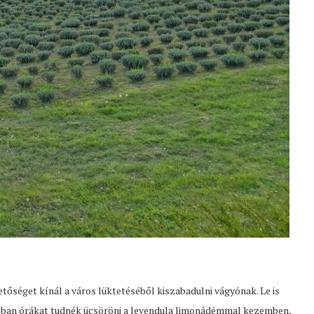
őséget kínál a város lüktetéséből kiszabadulni vágyónak. Le is
roban órákat tudnék ücsöröni a levendula limonádémmal kezemben,