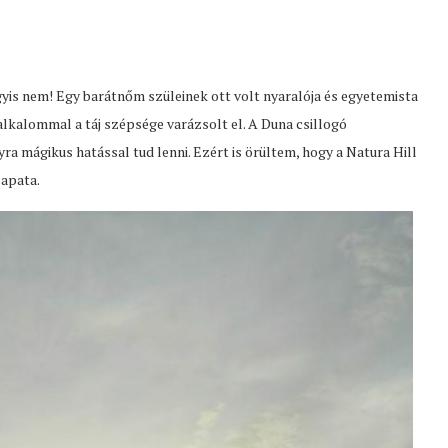
yis nem! Egy barátnőm szüleinek ott volt nyaralója és egyetemista
lkalommal a táj szépsége varázsolt el. A Duna csillogó
a mágikus hatással tud lenni. Ezért is örültem, hogy a Natura Hill
apata.