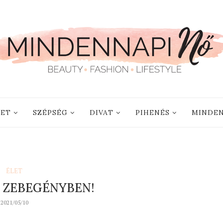
LET
SZÉPSÉG
DIVAT
PIHENÉS
MINDEN
ÉLET
E ZEBEGÉNYBEN!
2021/05/10