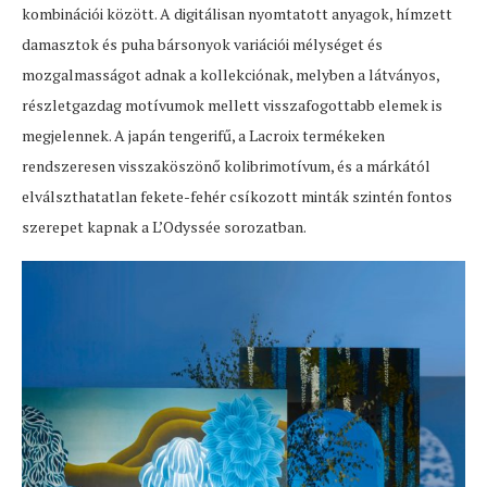
kombinációi között. A digitálisan nyomtatott anyagok, hímzett
damasztok és puha bársonyok variációi mélységet és
mozgalmasságot adnak a kollekciónak, melyben a látványos,
részletgazdag motívumok mellett visszafogottabb elemek is
megjelennek. A japán tengerifű, a Lacroix termékeken
rendszeresen visszaköszönő kolibrimotívum, és a márkától
elválszthatatlan fekete-fehér csíkozott minták szintén fontos
szerepet kapnak a L’Odyssée sorozatban.