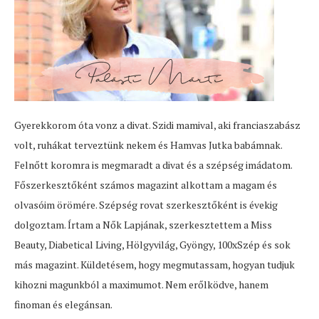
Gyerekkorom óta vonz a divat. Szidi mamival, aki franciaszabász
volt, ruhákat terveztünk nekem és Hamvas Jutka babámnak.
Felnőtt koromra is megmaradt a divat és a szépség imádatom.
Főszerkesztőként számos magazint alkottam a magam és
olvasóim örömére. Szépség rovat szerkesztőként is évekig
dolgoztam. Írtam a Nők Lapjának, szerkesztettem a Miss
Beauty, Diabetical Living, Hölgyvilág, Gyöngy, 100xSzép és sok
más magazint. Küldetésem, hogy megmutassam, hogyan tudjuk
kihozni magunkból a maximumot. Nem erőlködve, hanem
finoman és elegánsan.