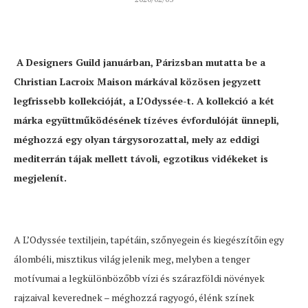
A Designers Guild januárban, Párizsban mutatta be a
Christian Lacroix Maison márkával közösen jegyzett
legfrissebb kollekcióját, a L’Odyssée-t. A kollekció a két
márka együttműködésének tízéves évfordulóját ünnepli,
méghozzá egy olyan tárgysorozattal, mely az eddigi
mediterrán tájak mellett távoli, egzotikus vidékeket is
megjelenít.
A L’Odyssée textiljein, tapétáin, szőnyegein és kiegészítőin egy
álombéli, misztikus világ jelenik meg, melyben a tenger
motívumai a legkülönbözőbb vízi és szárazföldi növények
rajzaival keverednek – méghozzá ragyogó, élénk színek