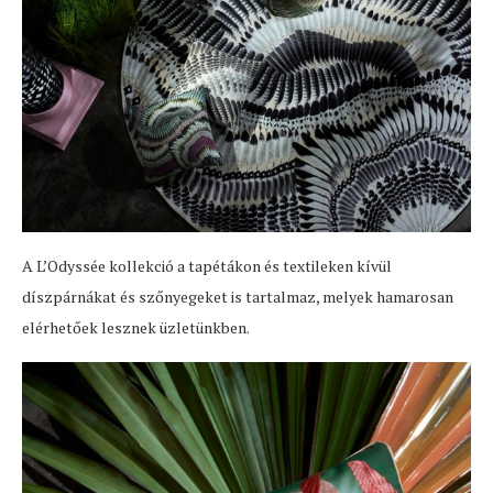
A L’Odyssée kollekció a tapétákon és textileken kívül
díszpárnákat és szőnyegeket is tartalmaz, melyek hamarosan
elérhetőek lesznek üzletünkben.