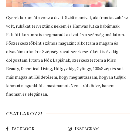
Gyerekkorom óta vonz a divat. Szidi mamival, aki franciaszabász
volt, ruhákat terveztünk nekem és Hamvas Jutka babámnak.
Felnőtt koromra is megmaradt a divat és a szépség imádatom.
Főszerkesztőként számos magazint alkottam a magam és
olvasóim örömére. Szépség rovat szerkesztőként is évekig
dolgoztam. Írtam a Nők Lapjának, szerkesztettem a Miss
Beauty, Diabetical Living, Hölgyvilág, Gyöngy, 100xSzép és sok
más magazint. Küldetésem, hogy megmutassam, hogyan tudjuk
kihozni magunkból a maximumot. Nem erőlködve, hanem
finoman és elegánsan.
CSATLAKOZZ!
FACEBOOK
INSTAGRAM