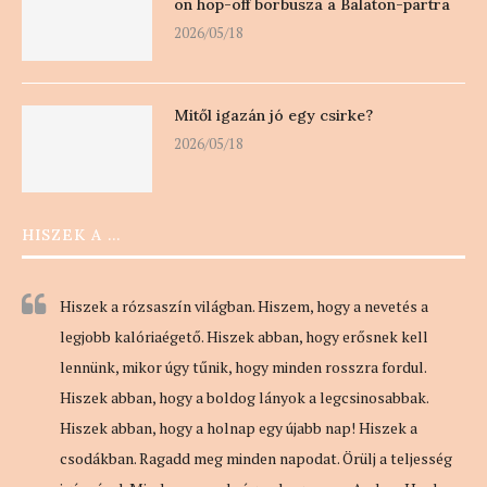
on hop-off borbusza a Balaton-partra
2026/05/18
Mitől igazán jó egy csirke?
2026/05/18
HISZEK A …
Hiszek a rózsaszín világban. Hiszem, hogy a nevetés a
legjobb kalóriaégető. Hiszek abban, hogy erősnek kell
lennünk, mikor úgy tűnik, hogy minden rosszra fordul.
Hiszek abban, hogy a boldog lányok a legcsinosabbak.
Hiszek abban, hogy a holnap egy újabb nap! Hiszek a
csodákban. Ragadd meg minden napodat. Örülj a teljesség