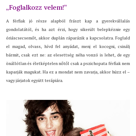
„Foglalkozz velem!”
A férfiak jó része alapból frászt kap a gyerekvállalás
gondolatától, és ha azt érzi, hogy sikerült belepkéznie egy
óriáscsecsemőt, akkor duplán ráparázik a kapcsolatra. Foglald
el magad, olvass, hívd fel anyádat, menj el kocogni, csinálj
bármit, csak ezt ne: az elesettség néha vonzó is lehet, de egy
önállótlan és életképtelen nőtől csak a pszichopata férfiak nem
kaparják magukat. Ha ez a mondat nem zavarja, akkor húzz el –
vagy járjatok együtt terápiára.