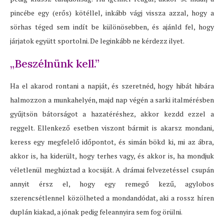
pincébe egy (erős) kötéllel, inkább vágj vissza azzal, hogy a
sörhas téged sem indít be különösebben, és ajánld fel, hogy
járjatok együtt sportolni. De leginkább ne kérdezz ilyet.
„Beszélnünk kell.”
Ha el akarod rontani a napját, és szeretnéd, hogy hibát hibára
halmozzon a munkahelyén, majd nap végén a sarki italmérésben
gyűjtsön bátorságot a hazatéréshez, akkor kezdd ezzel a
reggelt. Ellenkező esetben viszont bármit is akarsz mondani,
keress egy megfelelő időpontot, és simán bökd ki, mi az ábra,
akkor is, ha kiderült, hogy terhes vagy, és akkor is, ha mondjuk
véletlenül meghúztad a kocsiját. A drámai felvezetéssel csupán
annyit érsz el, hogy egy remegő kezű, agylobos
szerencsétlennel közölheted a mondandódat, aki a rossz híren
duplán kiakad, a jónak pedig feleannyira sem fog örülni.