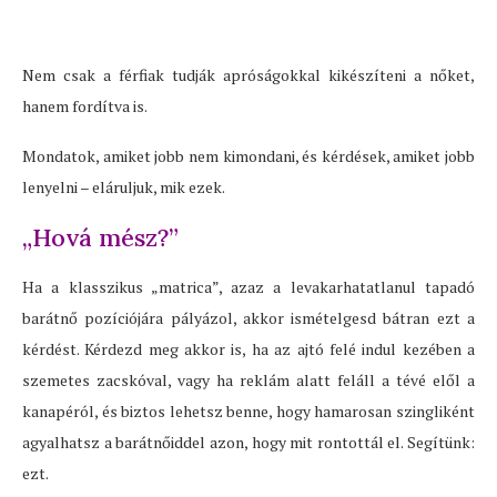
Nem csak a férfiak tudják apróságokkal kikészíteni a nőket,
hanem fordítva is.
Mondatok, amiket jobb nem kimondani, és kérdések, amiket jobb
lenyelni – eláruljuk, mik ezek.
„Hová mész?”
Ha a klasszikus „matrica”, azaz a levakarhatatlanul tapadó
barátnő pozíciójára pályázol, akkor ismételgesd bátran ezt a
kérdést. Kérdezd meg akkor is, ha az ajtó felé indul kezében a
szemetes zacskóval, vagy ha reklám alatt feláll a tévé elől a
kanapéról, és biztos lehetsz benne, hogy hamarosan szingliként
agyalhatsz a barátnőiddel azon, hogy mit rontottál el. Segítünk:
ezt.