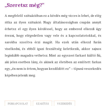
„Szeretsz még?”
A megfelelő szituációban ez a kérdés még vicces is lehet, de elég
ritka az ilyen szituáció. Nagy általánosságban csupán annyit
érhetsz el egy ilyen kérdéssel, hogy az embered elkezdi úgy
érezni, hogy elégedetlen vagy vele és a kapcsolatotokkal, és
sarokba szorítva érzi magát. Ha ezek után elkezd furán
viselkedni, és ebből igazi feszültség keletkezik, akkor sajnos
leginkább magadra vethetsz. Mint az egyszeri farkast kiáltó fiú,
aki jelen esetben lány, és akinek az életében az említett farkas
egy „én nem is értem, hogyan kezdődött ez” – típusú veszekedés
képében jelenik meg.
PÁRKAPCSOLAT
SZAKÍTÁS
VSZEKEDÉS