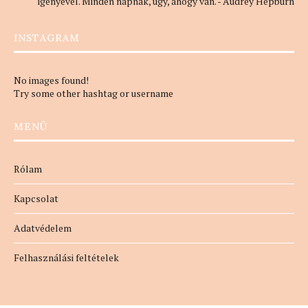
igényével. Minden napnak, úgy, ahogy van. - Audrey Hepburn
INSTAGRAM
No images found!
Try some other hashtag or username
MENÜ
Rólam
Kapcsolat
Adatvédelem
Felhasználási feltételek