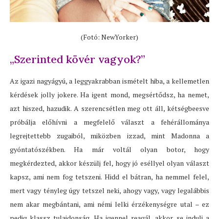
(Fotó: NewYorker)
„Szerinted kövér vagyok?”
Az igazi nagyágyú, a leggyakrabban ismételt hiba, a kellemetlen
kérdések jolly jokere. Ha igent mond, megsértődsz, ha nemet,
azt hiszed, hazudik. A szerencsétlen meg ott áll, kétségbeesve
próbálja előhívni a megfelelő választ a fehérállománya
legrejtettebb zugaiból, miközben izzad, mint Madonna a
gyóntatószékben. Ha már voltál olyan botor, hogy
megkérdezted, akkor készülj fel, hogy jó eséllyel olyan választ
kapsz, ami nem fog tetszeni. Hidd el bátran, ha nemmel felel,
mert vagy tényleg úgy tetszel neki, ahogy vagy, vagy legalábbis
nem akar megbántani, ami némi lelki érzékenységre utal – ez
pedig klassz tulajdonság. Ha igennel reagál, akkor se indulj a