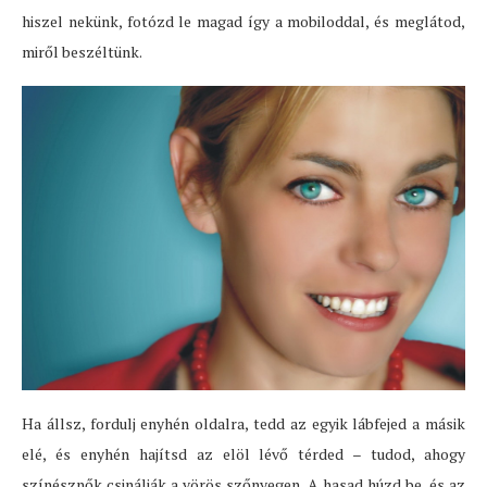
hiszel nekünk, fotózd le magad így a mobiloddal, és meglátod,
miről beszéltünk.
Ha állsz, fordulj enyhén oldalra, tedd az egyik lábfejed a másik
elé, és enyhén hajítsd az elöl lévő térded – tudod, ahogy
színésznők csinálják a vörös szőnyegen. A hasad húzd be, és az