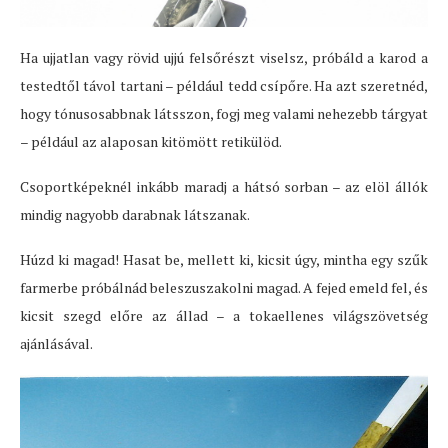
Ha ujjatlan vagy rövid ujjú felsőrészt viselsz, próbáld a karod a
testedtől távol tartani – például tedd csípőre. Ha azt szeretnéd,
hogy tónusosabbnak látsszon, fogj meg valami nehezebb tárgyat
– például az alaposan kitömött retikülöd.
Csoportképeknél inkább maradj a hátsó sorban – az elöl állók
mindig nagyobb darabnak látszanak.
Húzd ki magad! Hasat be, mellett ki, kicsit úgy, mintha egy szűk
farmerbe próbálnád beleszuszakolni magad. A fejed emeld fel, és
kicsit szegd előre az állad – a tokaellenes világszövetség
ajánlásával.