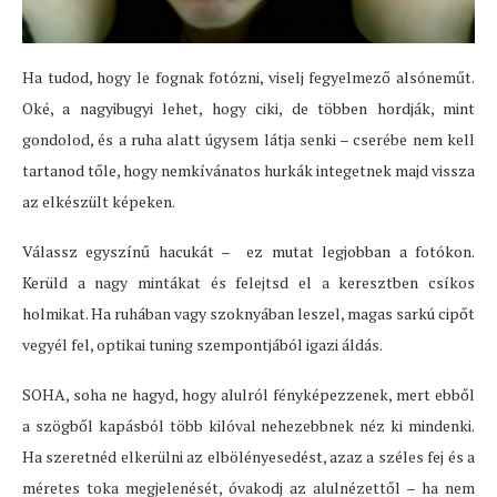
Ha tudod, hogy le fognak fotózni, viselj fegyelmező alsóneműt.
Oké, a nagyibugyi lehet, hogy ciki, de többen hordják, mint
gondolod, és a ruha alatt úgysem látja senki – cserébe nem kell
tartanod tőle, hogy nemkívánatos hurkák integetnek majd vissza
az elkészült képeken.
Válassz egyszínű hacukát – ez mutat legjobban a fotókon.
Kerüld a nagy mintákat és felejtsd el a keresztben csíkos
holmikat. Ha ruhában vagy szoknyában leszel, magas sarkú cipőt
vegyél fel, optikai tuning szempontjából igazi áldás.
SOHA, soha ne hagyd, hogy alulról fényképezzenek, mert ebből
a szögből kapásból több kilóval nehezebbnek néz ki mindenki.
Ha szeretnéd elkerülni az elbölényesedést, azaz a széles fej és a
méretes toka megjelenését, óvakodj az alulnézettől – ha nem