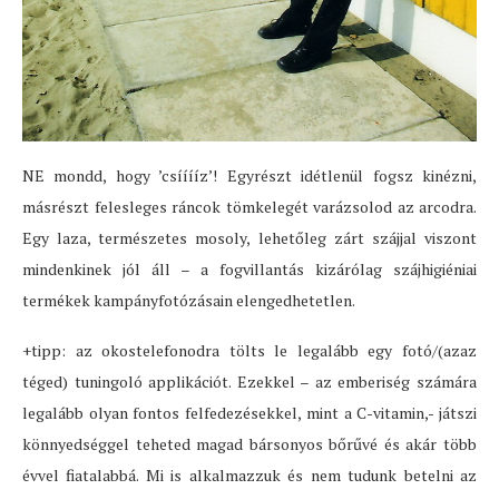
NE mondd, hogy ’csííííz’! Egyrészt idétlenül fogsz kinézni,
másrészt felesleges ráncok tömkelegét varázsolod az arcodra.
Egy laza, természetes mosoly, lehetőleg zárt szájjal viszont
mindenkinek jól áll – a fogvillantás kizárólag szájhigiéniai
termékek kampányfotózásain elengedhetetlen.
+tipp: az okostelefonodra tölts le legalább egy fotó/(azaz
téged) tuningoló applikációt. Ezekkel – az emberiség számára
legalább olyan fontos felfedezésekkel, mint a C-vitamin,- játszi
könnyedséggel teheted magad bársonyos bőrűvé és akár több
évvel fiatalabbá. Mi is alkalmazzuk és nem tudunk betelni az