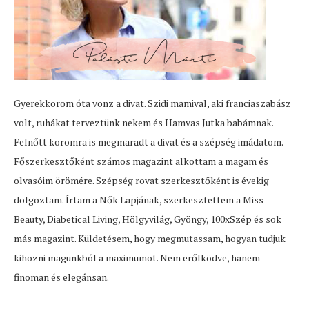
Gyerekkorom óta vonz a divat. Szidi mamival, aki franciaszabász
volt, ruhákat terveztünk nekem és Hamvas Jutka babámnak.
Felnőtt koromra is megmaradt a divat és a szépség imádatom.
Főszerkesztőként számos magazint alkottam a magam és
olvasóim örömére. Szépség rovat szerkesztőként is évekig
dolgoztam. Írtam a Nők Lapjának, szerkesztettem a Miss
Beauty, Diabetical Living, Hölgyvilág, Gyöngy, 100xSzép és sok
más magazint. Küldetésem, hogy megmutassam, hogyan tudjuk
kihozni magunkból a maximumot. Nem erőlködve, hanem
finoman és elegánsan.