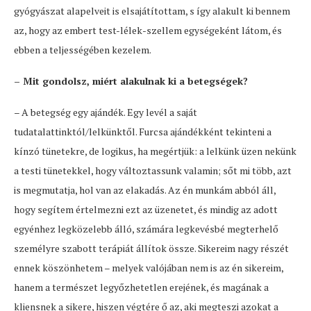
gyógyászat alapelveit is elsajátítottam, s így alakult ki bennem
az, hogy az embert test-lélek-szellem egységeként látom, és
ebben a teljességében kezelem.
– Mit gondolsz, miért alakulnak ki a betegségek?
– A betegség egy ajándék. Egy levél a saját
tudatalattinktól/lelkünktől. Furcsa ajándékként tekinteni a
kínzó tünetekre, de logikus, ha megértjük: a lelkünk üzen nekünk
a testi tünetekkel, hogy változtassunk valamin; sőt mi több, azt
is megmutatja, hol van az elakadás. Az én munkám abból áll,
hogy segítem értelmezni ezt az üzenetet, és mindig az adott
egyénhez legközelebb álló, számára legkevésbé megterhelő
személyre szabott terápiát állítok össze. Sikereim nagy részét
ennek köszönhetem – melyek valójában nem is az én sikereim,
hanem a természet legyőzhetetlen erejének, és magának a
kliensnek a sikere, hiszen végtére ő az, aki megteszi azokat a