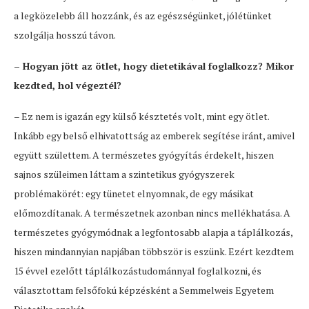
a legközelebb áll hozzánk, és az egészségünket, jólétünket
szolgálja hosszú távon.
– Hogyan jött az ötlet, hogy dietetikával foglalkozz? Mikor
kezdted, hol végeztél?
– Ez nem is igazán egy külső késztetés volt, mint egy ötlet.
Inkább egy belső elhivatottság az emberek segítése iránt, amivel
együtt születtem. A természetes gyógyítás érdekelt, hiszen
sajnos szüleimen láttam a szintetikus gyógyszerek
problémakörét: egy tünetet elnyomnak, de egy másikat
előmozdítanak. A természetnek azonban nincs mellékhatása. A
természetes gyógymódnak a legfontosabb alapja a táplálkozás,
hiszen mindannyian napjában többször is eszünk. Ezért kezdtem
15 évvel ezelőtt táplálkozástudománnyal foglalkozni, és
választottam felsőfokú képzésként a Semmelweis Egyetem