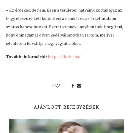
– Ez érdekes, de nem. Ezen a területen hatványozottan igaz az,
hogy élesen el kell különíteni a munkát és az érzelmi alapú
szoros kapcsolatokat. Szeretteimnek annyiban tudok segíteni,
hogy önmagamat olyan kedélyállapotban tartom, mellyel
jelenlétem felvidítja, megnyugtatja őket.
További információ:
https://dorim.hu/
0
AJÁNLOTT BEJEGYZÉSEK