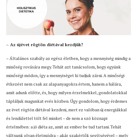
– Az újévet rögtön diétával kezdjük?
– Általános szabály az egész életben, hogy a mennyiség mindig a
minőség rovására megy. Tehát azt tanácsolom, hogy együnk
minőségi módon, így a mennyiséget ki tudjuk zárni. A minőségi
étkezést nem csak az alapanyagokra értem, hanem a hálára,
amit adunk előtte, és, hogy milyen érzelmekkel, gondolatokkal
tápláljuk magunkat evés közben. Úgy gondolom, hogy érdemes
az évet rögtön diétával kezdeni, mert ez valóban új energiákkal
és lendülettel tölt fel minket – de nem a szó köznapi
értelmében: a jó diéta az, amit az ember be tud tartani. Tehát
váltsunk olyan életmódra – akár szakértők segítségével – mely