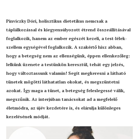
Pinviczky Dóri, holisztikus dietetikus nemcsak a
táplálkozással és kiegyensúlyozott étrend összeállításával
foglalkozik, hanem az ember egészét kezeli, a test-lélek-
szellem egységével foglalkozik. A szakértő hisz abban,
hogy a betegség nem az ellenségünk, éppen ellenkezőleg:
lelkünk üzenete a testünkön keresztül, tehát egy jelzés,
hogy változtassunk valamin! Segít megkeresni a látható
tünetek mögötti láthatatlan okokat, és megszüntetni
azokat. Így maga a tünet, a betegség feleslegessé válik,
megszűnik. Az interjúban tanácsokat ad a megfelelő
életmódra, az újév kezdetére is, és elárulja különleges
kezelésének módját.