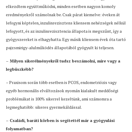
elkezdtem együttműködni, minden esetben nagyon komoly
eredményekről számolnak be. Csak párat kiemelve: éveken át
lefogyni képtelen, inzulinrezisztens kliensem nehézségek nélkül
lefogyott, és az inzulinrezisztencia állapota is megszűnt, így a
gyógyszereket is elhagyhatta. Egy másik kliensem évek óta tartó
pajzsmirigy-alulműködés állapotából gyógyult ki teljesen.
– Milyen sikerélményekről tudsz beszámolni, mire vagy a
legbüszkébb?
– Praxisom során több esetben is PCOS, endometriózis vagy
egyéb hormonális elváltozások nyomán kialakult meddőségi
problémákat is 100% sikerrel kezeltünk, ami számomra a
legmeghatóbb: sikeres gyermekáldással.
– Családi, baráti körben is segítettél már a gyógyulási
folyamatban?