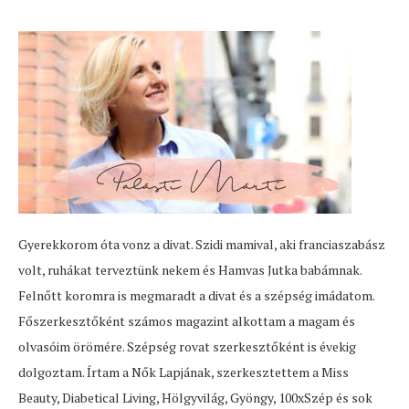
Gyerekkorom óta vonz a divat. Szidi mamival, aki franciaszabász
volt, ruhákat terveztünk nekem és Hamvas Jutka babámnak.
Felnőtt koromra is megmaradt a divat és a szépség imádatom.
Főszerkesztőként számos magazint alkottam a magam és
olvasóim örömére. Szépség rovat szerkesztőként is évekig
dolgoztam. Írtam a Nők Lapjának, szerkesztettem a Miss
Beauty, Diabetical Living, Hölgyvilág, Gyöngy, 100xSzép és sok