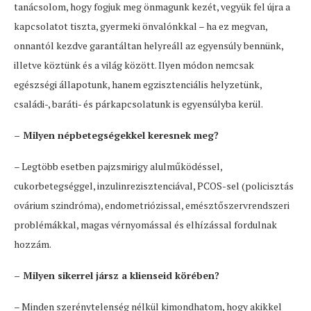
tanácsolom, hogy fogjuk meg önmagunk kezét, vegyük fel újra a
kapcsolatot tiszta, gyermeki önvalónkkal – ha ez megvan,
onnantól kezdve garantáltan helyreáll az egyensúly bennünk,
illetve köztünk és a világ között. Ilyen módon nemcsak
egészségi állapotunk, hanem egzisztenciális helyzetünk,
családi-, baráti- és párkapcsolatunk is egyensúlyba kerül.
– Milyen népbetegségekkel keresnek meg?
– Legtöbb esetben pajzsmirigy alulműködéssel,
cukorbetegséggel, inzulinrezisztenciával, PCOS-sel (policisztás
ovárium szindróma), endometriózissal, emésztőszervrendszeri
problémákkal, magas vérnyomással és elhízással fordulnak
hozzám.
– Milyen sikerrel jársz a klienseid körében?
– Minden szerénytelenség nélkül kimondhatom, hogy akikkel