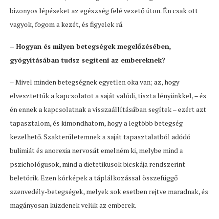
bizonyos lépéseket az egészség felé vezető úton. Én csak ott
vagyok, fogom a kezét, és figyelek rá.
– Hogyan és milyen betegségek megelőzésében,
gyógyításában tudsz segíteni az embereknek?
– Mivel minden betegségnek egyetlen oka van; az, hogy
elvesztettük a kapcsolatot a saját valódi, tiszta lényünkkel, – és
én ennek a kapcsolatnak a visszaállításában segítek – ezért azt
tapasztalom, és kimondhatom, hogy a legtöbb betegség
kezelhető. Szakterületemnek a saját tapasztalatból adódó
bulimiát és anorexia nervosát emelném ki, melybe mind a
pszichológusok, mind a dietetikusok bicskája rendszerint
beletörik. Ezen kórképek a táplálkozással összefüggő
szenvedély-betegségek, melyek sok esetben rejtve maradnak, és
magányosan küzdenek velük az emberek.