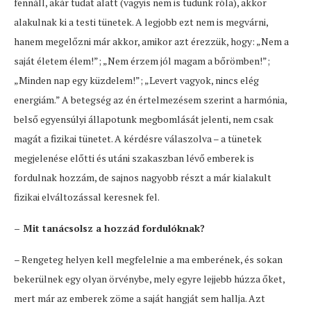
fennáll, akár tudat alatt (vagyis nem is tudunk róla), akkor
alakulnak ki a testi tünetek. A legjobb ezt nem is megvárni,
hanem megelőzni már akkor, amikor azt érezzük, hogy: „Nem a
saját életem élem!”; „Nem érzem jól magam a bőrömben!”;
„Minden nap egy küzdelem!”; „Levert vagyok, nincs elég
energiám.” A betegség az én értelmezésem szerint a harmónia,
belső egyensúlyi állapotunk megbomlását jelenti, nem csak
magát a fizikai tünetet. A kérdésre válaszolva – a tünetek
megjelenése előtti és utáni szakaszban lévő emberek is
fordulnak hozzám, de sajnos nagyobb részt a már kialakult
fizikai elváltozással keresnek fel.
– Mit tanácsolsz a hozzád fordulóknak?
– Rengeteg helyen kell megfelelnie a ma emberének, és sokan
bekerülnek egy olyan örvénybe, mely egyre lejjebb húzza őket,
mert már az emberek zöme a saját hangját sem hallja. Azt