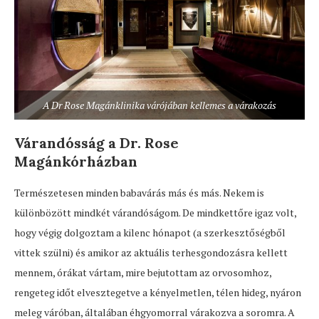
A Dr Rose Magánklinika várójában kellemes a várakozás
Várandósság a Dr. Rose
Magánkórházban
Természetesen minden babavárás más és más. Nekem is
különbözött mindkét várandóságom. De mindkettőre igaz volt,
hogy végig dolgoztam a kilenc hónapot (a szerkesztőségből
vittek szülni) és amikor az aktuális terhesgondozásra kellett
mennem, órákat vártam, mire bejutottam az orvosomhoz,
rengeteg időt elvesztegetve a kényelmetlen, télen hideg, nyáron
meleg váróban, általában éhgyomorral várakozva a soromra. A