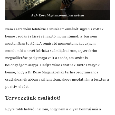
A Dr Rose Magánkórházban jártam
Nem szeretném felidézni a szülésem emlékét, ugyanis voltak
benne csodás és kissé rémisztő momentumok is, bár nem
mostanában történt. A rémisztő momentumokat a (nem
mondom ki a nevét kórház) számlájára írom, a gyerekeim
megszületése pedig maga volt a csoda, ami azóta is
boldogságom alapja. Ha újra választhatnék, biztos vagyok
benne, hogy a Dr. Rose Magánkórház terhesprogramjához
csatlakoznék abban a pillanatban, ahogy meglátnám a teszten a
pozitív jelzést.
Tervezzünk családot!
Egyre több helyről hallom, hogy nem is olyan könnyű már a