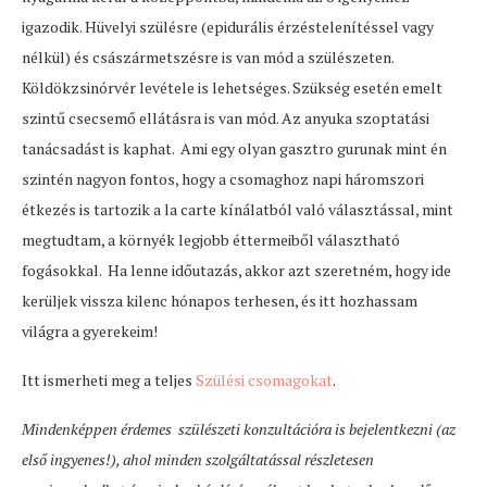
igazodik. Hüvelyi szülésre (epidurális érzéstelenítéssel vagy
nélkül) és császármetszésre is van mód a szülészeten.
Köldökzsinórvér levétele is lehetséges. Szükség esetén emelt
szintű csecsemő ellátásra is van mód. Az anyuka szoptatási
tanácsadást is kaphat. Ami egy olyan gasztro gurunak mint én
szintén nagyon fontos, hogy a csomaghoz napi háromszori
étkezés is tartozik a la carte kínálatból való választással, mint
megtudtam, a környék legjobb éttermeiből választható
fogásokkal. Ha lenne időutazás, akkor azt szeretném, hogy ide
kerüljek vissza kilenc hónapos terhesen, és itt hozhassam
világra a gyerekeim!
Itt ismerheti meg a teljes
Szülési csomagokat
.
Mindenképpen érdemes szülészeti konzultációra is bejelentkezni (az
első ingyenes!), ahol minden szolgáltatással részletesen