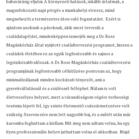
babavárásig eljutni. A környezeti hatások, inkább ártalmak, a
magasfokozatú napi pörgés a munkahelyi stressz, mind
megnehezíti a természetes úton való fogantatást. Ezért is
ajánlom azoknak a pároknak, akik most tervezik a
családalapítást, mindenképpen ismerjék meg a Dr. Rose
Magánkórház által nyújtott családtervezési programot, hiszen a
családok életében ez az egyik legfontosabb és sajnos a
legrizikósabb időszak. A Dr. Rose Magánkórház családtervezési
programjának legfontosabb célkitűzése pontosan az, hogy
minimalizáljanak minden kockázati tényezőt, ami a
gyerekvállalásnál és a szülésnél felléphet. Nálam is volt
életveszélyes helyzet, mert a várandóságom végére terhességi
toxémia lépett fel, így szinte életmentő császármetszésre volt
szükség. Szerencsére nem lett nagyobb baj, és a műtét után már
karomba foghattam a kisfiam. Mit meg nem adtam volna, ha egy
ilyen professzionális helyre juthattam volna el akkoriban. Majd