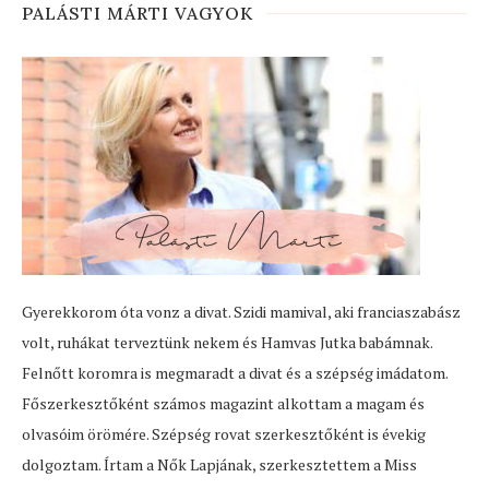
PALÁSTI MÁRTI VAGYOK
Gyerekkorom óta vonz a divat. Szidi mamival, aki franciaszabász
volt, ruhákat terveztünk nekem és Hamvas Jutka babámnak.
Felnőtt koromra is megmaradt a divat és a szépség imádatom.
Főszerkesztőként számos magazint alkottam a magam és
olvasóim örömére. Szépség rovat szerkesztőként is évekig
dolgoztam. Írtam a Nők Lapjának, szerkesztettem a Miss