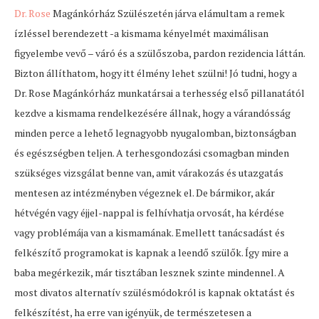
Dr. Rose
Magánkórház Szülészetén járva elámultam a remek
ízléssel berendezett -a kismama kényelmét maximálisan
figyelembe vevő – váró és a szülőszoba, pardon rezidencia láttán.
Bizton állíthatom, hogy itt élmény lehet szülni! Jó tudni, hogy a
Dr. Rose Magánkórház munkatársai a terhesség első pillanatától
kezdve a kismama rendelkezésére állnak, hogy a várandósság
minden perce a lehető legnagyobb nyugalomban, biztonságban
és egészségben teljen. A terhesgondozási csomagban minden
szükséges vizsgálat benne van, amit várakozás és utazgatás
mentesen az intézményben végeznek el. De bármikor, akár
hétvégén vagy éjjel-nappal is felhívhatja orvosát, ha kérdése
vagy problémája van a kismamának. Emellett tanácsadást és
felkészítő programokat is kapnak a leendő szülők. Így mire a
baba megérkezik, már tisztában lesznek szinte mindennel. A
most divatos alternatív szülésmódokról is kapnak oktatást és
felkészítést, ha erre van igényük, de természetesen a