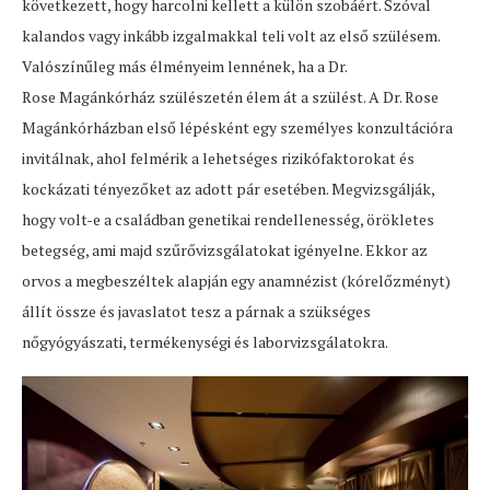
következett, hogy harcolni kellett a külön szobáért. Szóval
kalandos vagy inkább izgalmakkal teli volt az első szülésem.
Valószínűleg más élményeim lennének, ha a Dr.
Rose Magánkórház szülészetén élem át a szülést. A Dr. Rose
Magánkórházban első lépésként egy személyes konzultációra
invitálnak, ahol felmérik a lehetséges rizikófaktorokat és
kockázati tényezőket az adott pár esetében. Megvizsgálják,
hogy volt-e a családban genetikai rendellenesség, örökletes
betegség, ami majd szűrővizsgálatokat igényelne. Ekkor az
orvos a megbeszéltek alapján egy anamnézist (kórelőzményt)
állít össze és javaslatot tesz a párnak a szükséges
nőgyógyászati, termékenységi és laborvizsgálatokra.