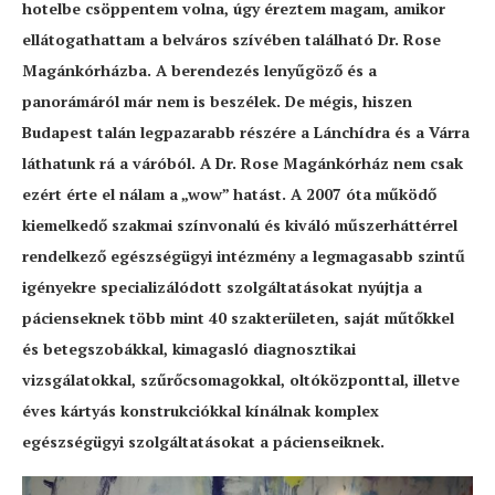
hotelbe csöppentem volna, úgy éreztem magam, amikor
ellátogathattam a belváros szívében található Dr. Rose
Magánkórházba. A berendezés lenyűgöző és a
panorámáról már nem is beszélek. De mégis, hiszen
Budapest talán legpazarabb részére a Lánchídra és a Várra
láthatunk rá a váróból. A Dr. Rose Magánkórház nem csak
ezért érte el nálam a „wow” hatást. A 2007 óta működő
kiemelkedő szakmai színvonalú és kiváló műszerháttérrel
rendelkező egészségügyi intézmény a legmagasabb szintű
igényekre specializálódott szolgáltatásokat nyújtja a
pácienseknek több mint 40 szakterületen, saját műtőkkel
és betegszobákkal, kimagasló diagnosztikai
vizsgálatokkal, szűrőcsomagokkal, oltóközponttal, illetve
éves kártyás konstrukciókkal kínálnak komplex
egészségügyi szolgáltatásokat a pácienseiknek.