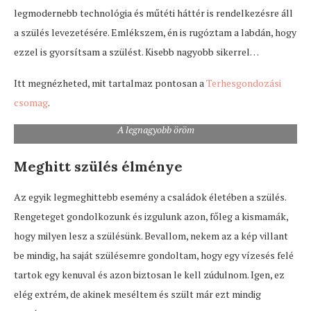
legmodernebb technológia és műtéti háttér is rendelkezésre áll
a szülés levezetésére. Emlékszem, én is rugóztam a labdán, hogy
ezzel is gyorsítsam a szülést. Kisebb nagyobb sikerrel…
Itt megnézheted, mit tartalmaz pontosan a
Terhesgondozási
csomag
.
A legnagyobb öröm
Meghitt szülés élménye
Az egyik legmeghittebb esemény a családok életében a szülés.
Rengeteget gondolkozunk és izgulunk azon, főleg a kismamák,
hogy milyen lesz a szülésünk. Bevallom, nekem az a kép villant
be mindig, ha saját szülésemre gondoltam, hogy egy vízesés felé
tartok egy kenuval és azon biztosan le kell zúdulnom. Igen, ez
elég extrém, de akinek meséltem és szült már ezt mindig