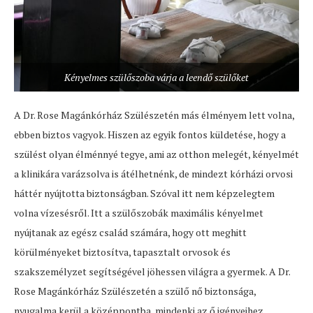
Kényelmes szülőszoba várja a leendő szülőket
A Dr. Rose Magánkórház Szülészetén más élményem lett volna,
ebben biztos vagyok. Hiszen az egyik fontos küldetése, hogy a
szülést olyan élménnyé tegye, ami az otthon melegét, kényelmét
a klinikára varázsolva is átélhetnénk, de mindezt kórházi orvosi
háttér nyújtotta biztonságban. Szóval itt nem képzelegtem
volna vízesésről. Itt a szülőszobák maximális kényelmet
nyújtanak az egész család számára, hogy ott meghitt
körülményeket biztosítva, tapasztalt orvosok és
szakszemélyzet segítségével jöhessen világra a gyermek. A Dr.
Rose Magánkórház Szülészetén a szülő nő biztonsága,
nyugalma kerül a középpontba, mindenki az ő igényeihez