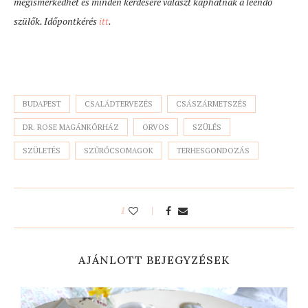
megismerkedhet és minden kérdésére választ kaphatnak a leendő
szülők. Időpontkérés
itt
.
BUDAPEST
CSALÁDTERVEZÉS
CSÁSZÁRMETSZÉS
DR. ROSE MAGÁNKÓRHÁZ
ORVOS
SZÜLÉS
SZÜLETÉS
SZŰRŐCSOMAGOK
TERHESGONDOZÁS
1
AJÁNLOTT BEJEGYZÉSEK