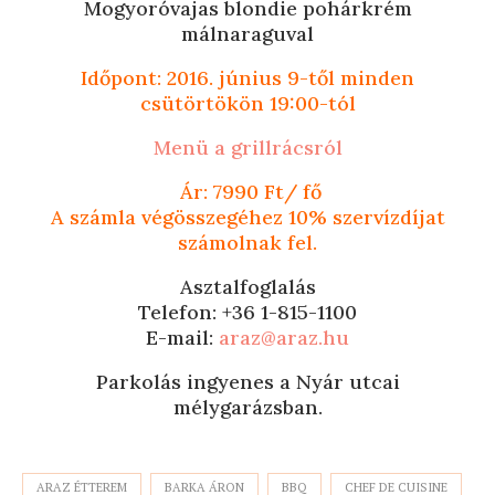
Mogyoróvajas blondie pohárkrém
málnaraguval
Időpont: 2016. június 9-től minden
csütörtökön 19:00-tól
Menü a grillrácsról
Ár: 7990 Ft/ fő
A számla végösszegéhez 10% szervízdíjat
számolnak fel.
Asztalfoglalás
Telefon: +36 1-815-1100
E-mail:
araz@araz.hu
Parkolás ingyenes a Nyár utcai
mélygarázsban.
ARAZ ÉTTEREM
BARKA ÁRON
BBQ
CHEF DE CUISINE