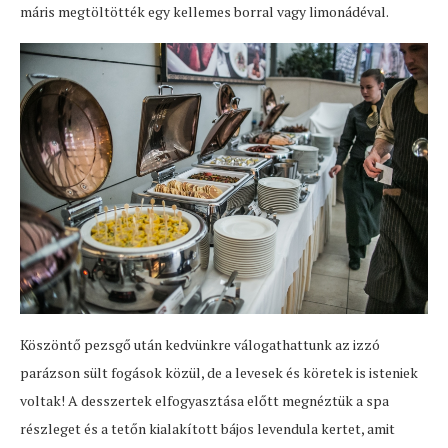
máris megtöltötték egy kellemes borral vagy limonádéval.
Köszöntő pezsgő után kedvünkre válogathattunk az izzó
parázson sült fogások közül, de a levesek és köretek is isteniek
voltak! A desszertek elfogyasztása előtt megnéztük a spa
részleget és a tetőn kialakított bájos levendula kertet, amit