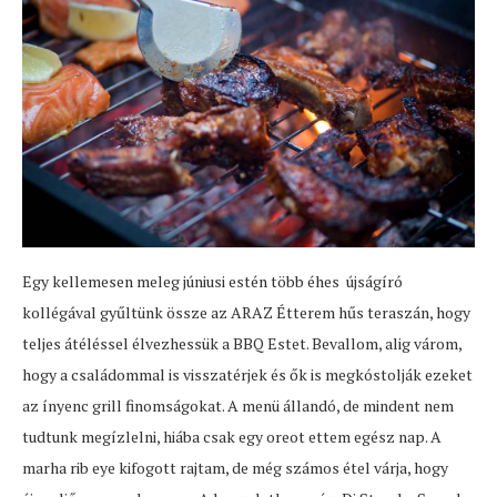
Egy kellemesen meleg júniusi estén több éhes újságíró
kollégával gyűltünk össze az ARAZ Étterem hűs teraszán, hogy
teljes átéléssel élvezhessük a BBQ Estet. Bevallom, alig várom,
hogy a családommal is visszatérjek és ők is megkóstolják ezeket
az ínyenc grill finomságokat. A menü állandó, de mindent nem
tudtunk megízlelni, hiába csak egy oreot ettem egész nap. A
marha rib eye kifogott rajtam, de még számos étel várja, hogy