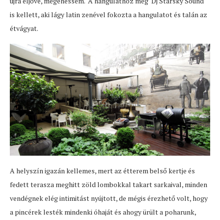
újra eljőve, megehessem. A hangulathoz még Dj Starsky Sound
is kellett, aki lágy latin zenével fokozta a hangulatot és talán az
étvágyat.
A helyszín igazán kellemes, mert az étterem belső kertje és
fedett terasza meghitt zöld lombokkal takart sarkaival, minden
vendégnek elég intimitást nyújtott, de mégis érezhető volt, hogy
a pincérek lesték mindenki óhaját és ahogy ürült a poharunk,