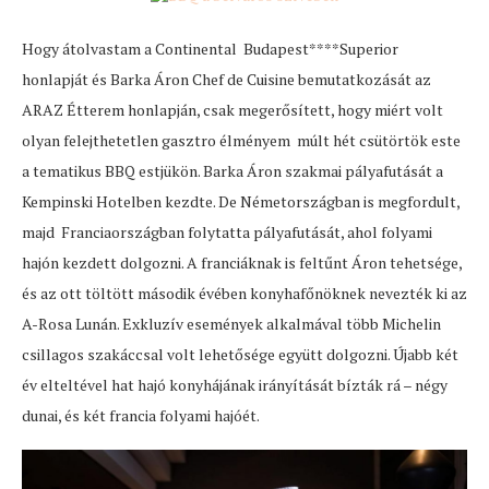
Hogy átolvastam a Continental Budapest****Superior
honlapját és Barka Áron Chef de Cuisine bemutatkozását az
ARAZ Étterem honlapján, csak megerősített, hogy miért volt
olyan felejthetetlen gasztro élményem múlt hét csütörtök este
a tematikus BBQ estjükön. Barka Áron szakmai pályafutását a
Kempinski Hotelben kezdte. De Németországban is megfordult,
majd Franciaországban folytatta pályafutását, ahol folyami
hajón kezdett dolgozni. A franciáknak is feltűnt Áron tehetsége,
és az ott töltött második évében konyhafőnöknek nevezték ki az
A-Rosa Lunán. Exkluzív események alkalmával több Michelin
csillagos szakáccsal volt lehetősége együtt dolgozni. Újabb két
év elteltével hat hajó konyhájának irányítását bízták rá – négy
dunai, és két francia folyami hajóét.