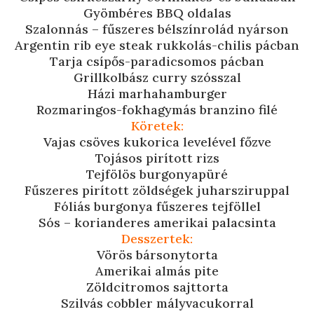
Gyömbéres BBQ oldalas
Szalonnás – fűszeres bélszínrolád nyárson
Argentin rib eye steak rukkolás-chilis pácban
Tarja csípős-paradicsomos pácban
Grillkolbász curry szósszal
Házi marhahamburger
Rozmaringos-fokhagymás branzino filé
Köretek:
Vajas csöves kukorica levelével főzve
Tojásos pirított rizs
Tejfölös burgonyapüré
Fűszeres pirított zöldségek juharsziruppal
Fóliás burgonya fűszeres tejföllel
Sós – korianderes amerikai palacsinta
Desszertek:
Vörös bársonytorta
Amerikai almás pite
Zöldcitromos sajttorta
Szilvás cobbler mályvacukorral