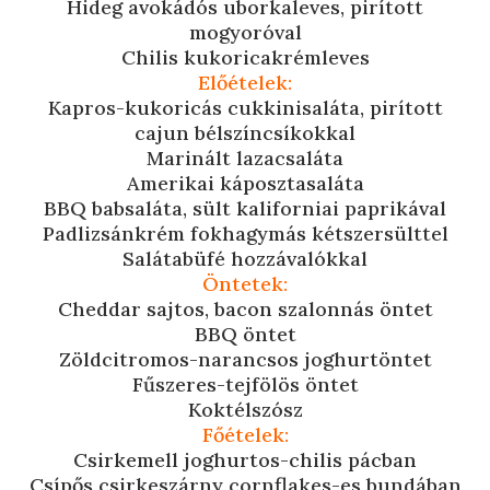
Hideg avokádós uborkaleves, pirított
mogyoróval
Chilis kukoricakrémleves
Előételek:
Kapros-kukoricás cukkinisaláta, pirított
cajun bélszíncsíkokkal
Marinált lazacsaláta
Amerikai káposztasaláta
BBQ babsaláta, sült kaliforniai paprikával
Padlizsánkrém fokhagymás kétszersülttel
Salátabüfé hozzávalókkal
Öntetek:
Cheddar sajtos, bacon szalonnás öntet
BBQ öntet
Zöldcitromos-narancsos joghurtöntet
Fűszeres-tejfölös öntet
Koktélszósz
Főételek:
Csirkemell joghurtos-chilis pácban
Csípős csirkeszárny cornflakes-es bundában