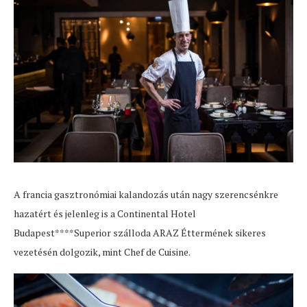
A francia gasztronómiai kalandozás után nagy szerencsénkre
hazatért és jelenleg is a Continental Hotel
Budapest****Superior szálloda ARAZ Éttermének sikeres
vezetésén dolgozik, mint Chef de Cuisine.