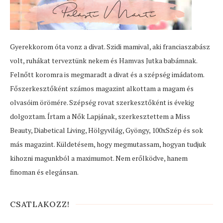
Gyerekkorom óta vonz a divat. Szidi mamival, aki franciaszabász
volt, ruhákat terveztünk nekem és Hamvas Jutka babámnak.
Felnőtt koromra is megmaradt a divat és a szépség imádatom.
Főszerkesztőként számos magazint alkottam a magam és
olvasóim örömére. Szépség rovat szerkesztőként is évekig
dolgoztam. Írtam a Nők Lapjának, szerkesztettem a Miss
Beauty, Diabetical Living, Hölgyvilág, Gyöngy, 100xSzép és sok
más magazint. Küldetésem, hogy megmutassam, hogyan tudjuk
kihozni magunkból a maximumot. Nem erőlködve, hanem
finoman és elegánsan.
CSATLAKOZZ!