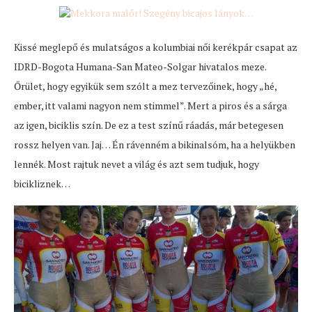
Kissé meglepő és mulatságos a kolumbiai női kerékpár csapat az
IDRD-Bogota Humana-San Mateo-Solgar hivatalos meze.
Őrület, hogy egyikük sem szólt a mez tervezőinek, hogy „hé,
ember, itt valami nagyon nem stimmel”. Mert a piros és a sárga
az igen, biciklis szín. De ez a test színű ráadás, már betegesen
rossz helyen van. Jaj… Én rávenném a bikinalsóm, ha a helyükben
lennék. Most rajtuk nevet a világ és azt sem tudjuk, hogy
bicikliznek…