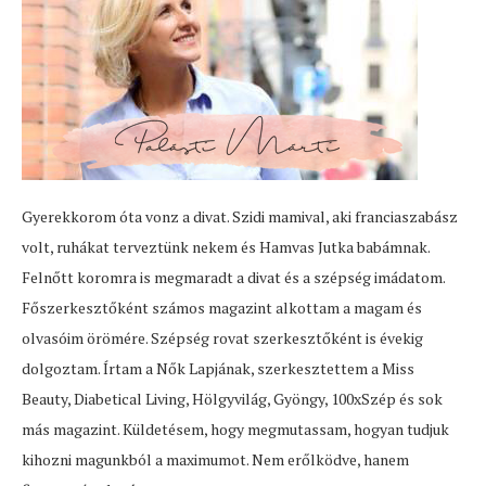
Gyerekkorom óta vonz a divat. Szidi mamival, aki franciaszabász
volt, ruhákat terveztünk nekem és Hamvas Jutka babámnak.
Felnőtt koromra is megmaradt a divat és a szépség imádatom.
Főszerkesztőként számos magazint alkottam a magam és
olvasóim örömére. Szépség rovat szerkesztőként is évekig
dolgoztam. Írtam a Nők Lapjának, szerkesztettem a Miss
Beauty, Diabetical Living, Hölgyvilág, Gyöngy, 100xSzép és sok
más magazint. Küldetésem, hogy megmutassam, hogyan tudjuk
kihozni magunkból a maximumot. Nem erőlködve, hanem