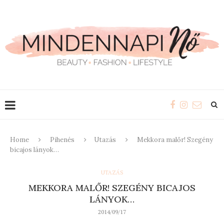
Home
Pihenés
Utazás
Mekkora malőr! Szegény
bicajos lányok…
UTAZÁS
MEKKORA MALŐR! SZEGÉNY BICAJOS
LÁNYOK…
2014/09/17