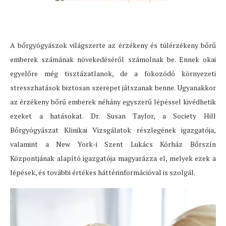
A bőrgyógyászok világszerte az érzékeny és túlérzékeny bőrű
emberek számának növekedéséről számolnak be. Ennek okai
egyelőre még tisztázatlanok, de a fokozódó környezeti
stresszhatások biztosan szerepet játszanak benne. Ugyanakkor
az érzékeny bőrű emberek néhány egyszerű lépéssel kivédhetik
ezeket a hatásokat. Dr. Susan Taylor, a Society Hill
Bőrgyógyászat Klinikai Vizsgálatok részlegének igazgatója,
valamint a New York-i Szent Lukács Kórház Bőrszín
Központjának alapító igazgatója magyarázza el, melyek ezek a
lépések, és további értékes háttérinformációval is szolgál.