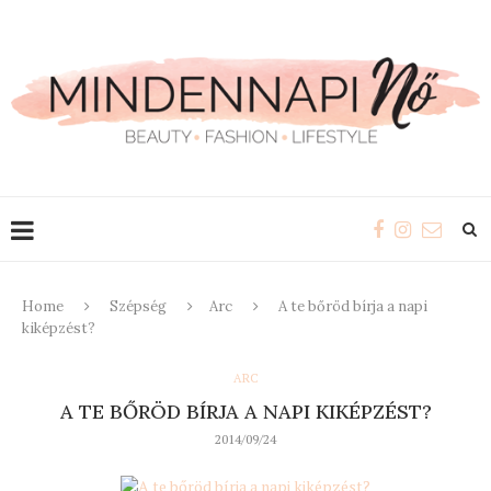
Home
Szépség
Arc
A te bőröd bírja a napi
kiképzést?
ARC
A TE BŐRÖD BÍRJA A NAPI KIKÉPZÉST?
2014/09/24