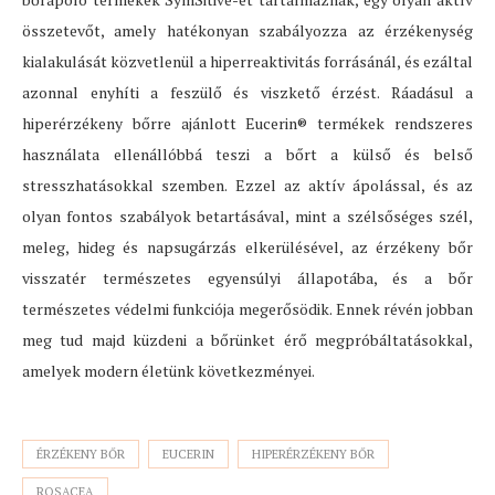
összetevőt, amely hatékonyan szabályozza az érzékenység
kialakulását közvetlenül a hiperreaktivitás forrásánál, és ezáltal
azonnal enyhíti a feszülő és viszkető érzést. Ráadásul a
hiperérzékeny bőrre ajánlott Eucerin® termékek rendszeres
használata ellenállóbbá teszi a bőrt a külső és belső
stresszhatásokkal szemben. Ezzel az aktív ápolással, és az
olyan fontos szabályok betartásával, mint a szélsőséges szél,
meleg, hideg és napsugárzás elkerülésével, az érzékeny bőr
visszatér természetes egyensúlyi állapotába, és a bőr
természetes védelmi funkciója megerősödik. Ennek révén jobban
meg tud majd küzdeni a bőrünket érő megpróbáltatásokkal,
amelyek modern életünk következményei.
ÉRZÉKENY BŐR
EUCERIN
HIPERÉRZÉKENY BŐR
ROSACEA