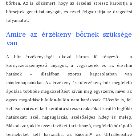
bőrben. Az is közismert, hogy az érzelmi stressz károsítja a
bőrsejtek genetikai anyagát, és ezzel felgyorsítja az öregedési
folyamatot.
Amire az érzékeny bőrnek szüksége
van
A bőr érzékenységét okozó három fő tényező – a
környezetszennyező anyagok, a vegyszerek és az érzelmi
hatások – általában szoros kapcsolatban van
mindennapjainkkal. Az érzékeny és túlérzékeny bőr megfelelő
ápolása többféle megközelítést kíván meg egyszerre, mivel az
egyes megoldások külön-külön nem hatásosak. Először is, fel
kell ismerni és el kell kerülni a stresszreakciókat kiváltó legfőbb
hatásokat: szél, napsugárzás, szélsőséges hideg és meleg.
Másodszor, aktív összetevőket tartalmazó, megfelelő bőrápoló
termékeket kell használni: az Eucerin® az UltraSensitive