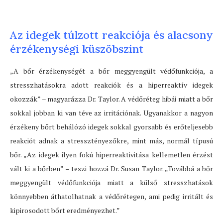
Az idegek túlzott reakciója és alacsony
érzékenységi küszöbszint
„A bőr érzékenységét a bőr meggyengült védőfunkciója, a
stresszhatásokra adott reakciók és a hiperreaktív idegek
okozzák” – magyarázza Dr. Taylor. A védőréteg hibái miatt a bőr
sokkal jobban ki van téve az irritációnak. Ugyanakkor a nagyon
érzékeny bőrt behálózó idegek sokkal gyorsabb és erőteljesebb
reakciót adnak a stressztényezőkre, mint más, normál típusú
bőr. „Az idegek ilyen fokú hiperreaktivitása kellemetlen érzést
vált ki a bőrben” – teszi hozzá Dr. Susan Taylor. „Továbbá a bőr
meggyengült védőfunkciója miatt a külső stresszhatások
könnyebben áthatolhatnak a védőrétegen, ami pedig irritált és
kipirosodott bőrt eredményezhet.”