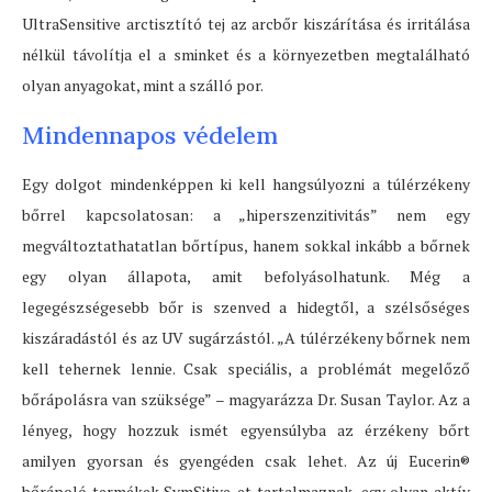
UltraSensitive arctisztító tej az arcbőr kiszárítása és irritálása
nélkül távolítja el a sminket és a környezetben megtalálható
olyan anyagokat, mint a szálló por.
Mindennapos védelem
Egy dolgot mindenképpen ki kell hangsúlyozni a túlérzékeny
bőrrel kapcsolatosan: a „hiperszenzitivitás” nem egy
megváltoztathatatlan bőrtípus, hanem sokkal inkább a bőrnek
egy olyan állapota, amit befolyásolhatunk. Még a
legegészségesebb bőr is szenved a hidegtől, a szélsőséges
kiszáradástól és az UV sugárzástól. „A túlérzékeny bőrnek nem
kell tehernek lennie. Csak speciális, a problémát megelőző
bőrápolásra van szüksége” – magyarázza Dr. Susan Taylor. Az a
lényeg, hogy hozzuk ismét egyensúlyba az érzékeny bőrt
amilyen gyorsan és gyengéden csak lehet. Az új Eucerin®
bőrápoló termékek SymSitive-et tartalmaznak, egy olyan aktív