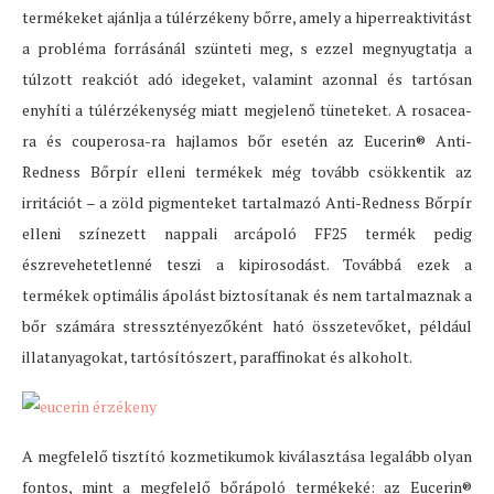
termékeket ajánlja a túlérzékeny bőrre, amely a hiperreaktivitást
a probléma forrásánál szünteti meg, s ezzel megnyugtatja a
túlzott reakciót adó idegeket, valamint azonnal és tartósan
enyhíti a túlérzékenység miatt megjelenő tüneteket. A rosacea-
ra és couperosa-ra hajlamos bőr esetén az Eucerin® Anti-
Redness Bőrpír elleni termékek még tovább csökkentik az
irritációt – a zöld pigmenteket tartalmazó Anti-Redness Bőrpír
elleni színezett nappali arcápoló FF25 termék pedig
észrevehetetlenné teszi a kipirosodást. Továbbá ezek a
termékek optimális ápolást biztosítanak és nem tartalmaznak a
bőr számára stressztényezőként ható összetevőket, például
illatanyagokat, tartósítószert, paraffinokat és alkoholt.
A megfelelő tisztító kozmetikumok kiválasztása legalább olyan
fontos, mint a megfelelő bőrápoló termékeké: az Eucerin®