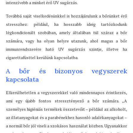
intenzívebb a minket érő UV sugárzás.
Továbbá saját viselkedésünkkel is hozzájárulunk a bőrünket érő
stresszhez: például, ha hosszabb ideig tartózkodunk
légkondicionált szobában, amely általában túl száraz a bőr
számára, vagy ha olyan helyre utazunk, ahol magas a bőr
immunrendszerére ható UV sugárzás szintje, illetve ha
cigarettafüsttel kerülünk kapcsolatba.
A bőr és bizonyos vegyszerek
kapcsolata
Elkerülhetetlen a vegyszerekkel való mindennapos érintkezés,
ami egy újabb fontos stressztényező a bőr számára. „A
személyes higiéniás termékek összetevőit – például az alkoholt,
az illatanyagokat és a parabénekhez hasonló adalékanyagokat –
a normál bőr jól viseli a szokásos használat közben. Ugyanakkor