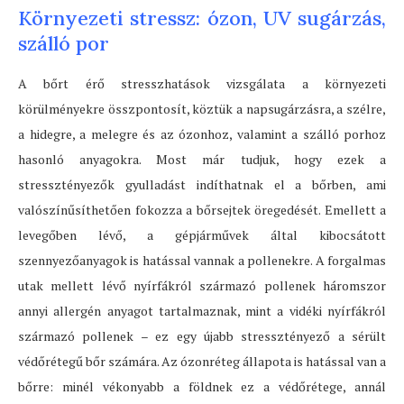
Környezeti stressz: ózon, UV sugárzás,
szálló por
A bőrt érő stresszhatások vizsgálata a környezeti
körülményekre összpontosít, köztük a napsugárzásra, a szélre,
a hidegre, a melegre és az ózonhoz, valamint a szálló porhoz
hasonló anyagokra. Most már tudjuk, hogy ezek a
stressztényezők gyulladást indíthatnak el a bőrben, ami
valószínűsíthetően fokozza a bőrsejtek öregedését. Emellett a
levegőben lévő, a gépjárművek által kibocsátott
szennyezőanyagok is hatással vannak a pollenekre. A forgalmas
utak mellett lévő nyírfákról származó pollenek háromszor
annyi allergén anyagot tartalmaznak, mint a vidéki nyírfákról
származó pollenek – ez egy újabb stressztényező a sérült
védőrétegű bőr számára. Az ózonréteg állapota is hatással van a
bőrre: minél vékonyabb a földnek ez a védőrétege, annál