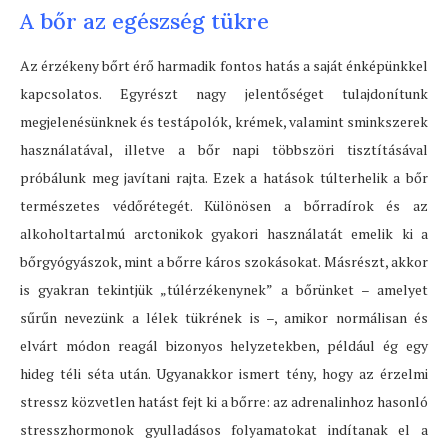
A bőr az egészség tükre
Az érzékeny bőrt érő harmadik fontos hatás a saját énképünkkel
kapcsolatos. Egyrészt nagy jelentőséget tulajdonítunk
megjelenésünknek és testápolók, krémek, valamint sminkszerek
használatával, illetve a bőr napi többszöri tisztításával
próbálunk meg javítani rajta. Ezek a hatások túlterhelik a bőr
természetes védőrétegét. Különösen a bőrradírok és az
alkoholtartalmú arctonikok gyakori használatát emelik ki a
bőrgyógyászok, mint a bőrre káros szokásokat. Másrészt, akkor
is gyakran tekintjük „túlérzékenynek” a bőrünket – amelyet
sűrűn nevezünk a lélek tükrének is –, amikor normálisan és
elvárt módon reagál bizonyos helyzetekben, például ég egy
hideg téli séta után. Ugyanakkor ismert tény, hogy az érzelmi
stressz közvetlen hatást fejt ki a bőrre: az adrenalinhoz hasonló
stresszhormonok gyulladásos folyamatokat indítanak el a