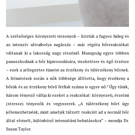
A szélsőséges környezeti viszonyok – köztük a fagyos hideg és
az intenzív ultraibolya sugárzás – már régóta bőrreakciókat
váltanak ki a lakosság nagy részénél. Manapság egyre többen
panaszkodnak a bőr kipirosodására, viszketésre és égő érzésre
– ezek a jellegzetes tünetei az érzékeny és túlérzékeny bőrnek.
A felmérések során a nők többsége állította, hogy érzékeny a
bőrük és az érzékeny bőrű férfiak száma is egyre nő.* Úgy tűnik,
három tényező váltja ki ezeket a reakciókat: környezeti, érzelmi
(stressz) tényezők és vegyszerek. „A túlérzékeny bőrt úgy
jellemezhetnénk, mint amelyik túlzott reakciót ad a normál bőr
által elviselt, különböző intenzitású behatásokra” – mondja Dr.
Susan Taylor.