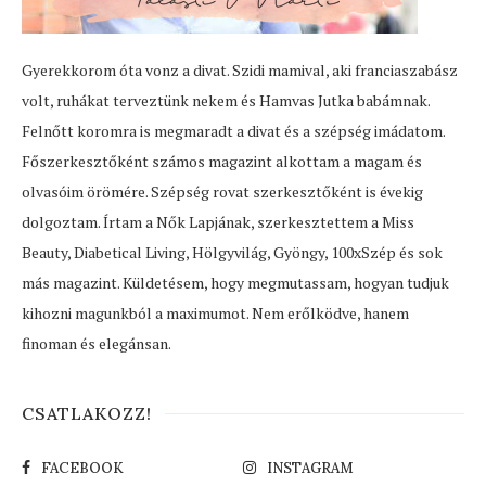
Gyerekkorom óta vonz a divat. Szidi mamival, aki franciaszabász
volt, ruhákat terveztünk nekem és Hamvas Jutka babámnak.
Felnőtt koromra is megmaradt a divat és a szépség imádatom.
Főszerkesztőként számos magazint alkottam a magam és
olvasóim örömére. Szépség rovat szerkesztőként is évekig
dolgoztam. Írtam a Nők Lapjának, szerkesztettem a Miss
Beauty, Diabetical Living, Hölgyvilág, Gyöngy, 100xSzép és sok
más magazint. Küldetésem, hogy megmutassam, hogyan tudjuk
kihozni magunkból a maximumot. Nem erőlködve, hanem
finoman és elegánsan.
CSATLAKOZZ!
FACEBOOK
INSTAGRAM