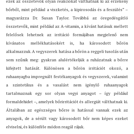
ezek az összetevők olyan reakciókat válthatnak ki az érzékeny
bőrből, mint például a viszketés, a kipirosodás és a feszülés” –
magyarázza Dr. Susan Taylor. Továbbá az öregedésgátló
összetevők, mint például az A-vitamin, a kívánt hatásuk mellett
felelősek lehetnek az irritáció formájában megjelenő nem
kívánatos mellékhatásokért is, ha károsodott bőrön
alkalmazzuk. A vegyszerek hatása a bőrön a reggeli tusolás után
sem szűnik meg: gyakran alulértékeljük a ruházatnak a bőrre
kifejtett hatását. Különösen a bőrön irritációt okozó, a
ruhaanyagba impregnált festékanyagok és vegyszerek, valamint
a szintetikus és a vasalást nem igénylő ruhaanyagok
tartalmaznak egy sor olyan vegyi anyagot – így például
formaldehidet –, amelyek bőrirritációt és allergiát válthatnak ki.
Általában az egészséges bőrre is hatással vannak ezek az
anyagok, de a sérült vagy károsodott bőr nem képes ezeket
elviselni, és különféle módon reagál rájuk.