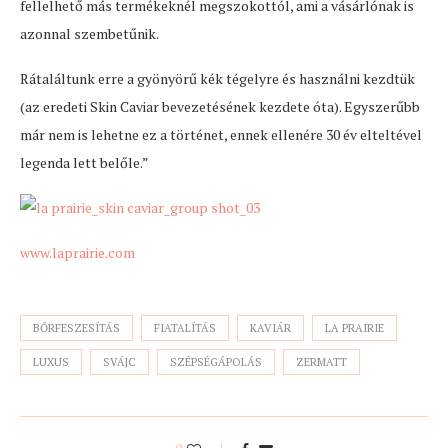
fellelhető más termékeknél megszokottól, ami a vásárlónak is
azonnal szembetűnik.
Rátaláltunk erre a gyönyörű kék tégelyre és használni kezdtük
(az eredeti Skin Caviar bevezetésének kezdete óta). Egyszerűbb
már nem is lehetne ez a történet, ennek ellenére 30 év elteltével
legenda lett belőle.”
www.laprairie.com
BŐRFESZESÍTÁS
FIATALÍTÁS
KAVIÁR
LA PRAIRIE
LUXUS
SVÁJC
SZÉPSÉGÁPOLÁS
ZERMATT