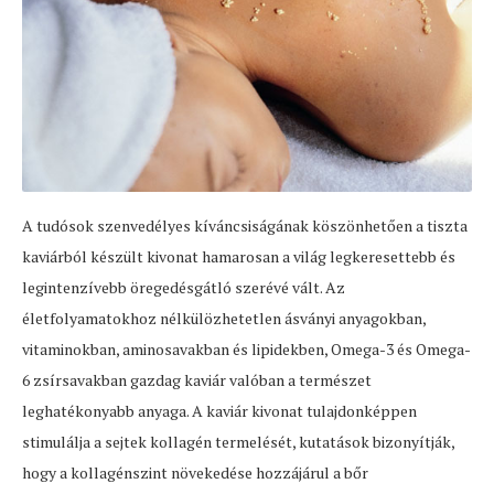
A tudósok szenvedélyes kíváncsiságának köszönhetően a tiszta
kaviárból készült kivonat hamarosan a világ legkeresettebb és
legintenzívebb öregedésgátló szerévé vált. Az
életfolyamatokhoz nélkülözhetetlen ásványi anyagokban,
vitaminokban, aminosavakban és lipidekben, Omega-3 és Omega-
6 zsírsavakban gazdag kaviár valóban a természet
leghatékonyabb anyaga. A kaviár kivonat tulajdonképpen
stimulálja a sejtek kollagén termelését, kutatások bizonyítják,
hogy a kollagénszint növekedése hozzájárul a bőr