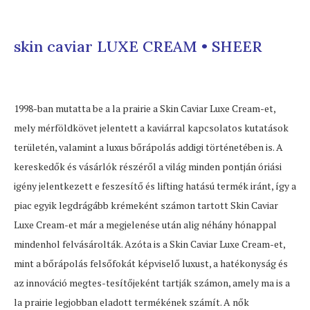
skin caviar LUXE CREAM • SHEER
1998-ban mutatta be a la prairie a Skin Caviar Luxe Cream-et,
mely mérföldkövet jelentett a kaviárral kapcsolatos kutatások
területén, valamint a luxus bőrápolás addigi történetében is. A
kereskedők és vásárlók részéről a világ minden pontján óriási
igény jelentkezett e feszesítő és lifting hatású termék iránt, így a
piac egyik legdrágább krémeként számon tartott Skin Caviar
Luxe Cream-et már a megjelenése után alig néhány hónappal
mindenhol felvásárolták. Azóta is a Skin Caviar Luxe Cream-et,
mint a bőrápolás felsőfokát képviselő luxust, a hatékonyság és
az innováció megtes-tesítőjeként tartják számon, amely ma is a
la prairie legjobban eladott termékének számít. A nők