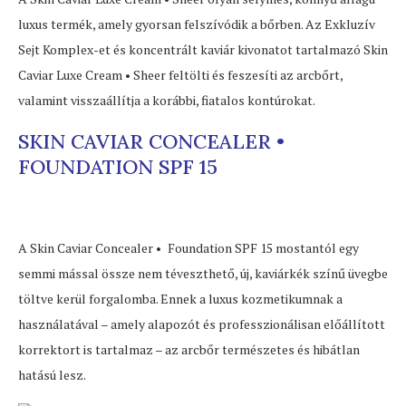
luxus termék, amely gyorsan felszívódik a bőrben. Az Exkluzív
Sejt Komplex-et és koncentrált kaviár kivonatot tartalmazó Skin
Caviar Luxe Cream • Sheer feltölti és feszesíti az arcbőrt,
valamint visszaállítja a korábbi, fiatalos kontúrokat.
SKIN CAVIAR CONCEALER •
FOUNDATION SPF 15
A Skin Caviar Concealer
•
Foundation SPF 15 mostantól egy
semmi mással össze nem téveszthető, új, kaviárkék színű üvegbe
töltve kerül forgalomba. Ennek a luxus kozmetikumnak a
használatával – amely alapozót és professzionálisan előállított
korrektort is tartalmaz – az arcbőr természetes és hibátlan
hatású lesz.