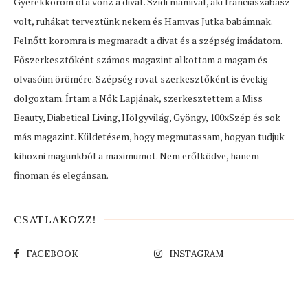
Gyerekkorom óta vonz a divat. Szidi mamival, aki franciaszabász
volt, ruhákat terveztünk nekem és Hamvas Jutka babámnak.
Felnőtt koromra is megmaradt a divat és a szépség imádatom.
Főszerkesztőként számos magazint alkottam a magam és
olvasóim örömére. Szépség rovat szerkesztőként is évekig
dolgoztam. Írtam a Nők Lapjának, szerkesztettem a Miss
Beauty, Diabetical Living, Hölgyvilág, Gyöngy, 100xSzép és sok
más magazint. Küldetésem, hogy megmutassam, hogyan tudjuk
kihozni magunkból a maximumot. Nem erőlködve, hanem
finoman és elegánsan.
CSATLAKOZZ!
FACEBOOK
INSTAGRAM