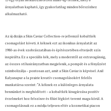
árnyalatban kapható, így gyakorlatilag minden bőrszínhez
alkalmazható.
Az új dizájn a Skin Caviar Collection-re jellemző kobaltkék
csomagolást követi. A kéknek ezt az ikonikus árnyalatát az
1980-as évek szobrászatában és építészetében elterjedt szín
inspirálta. Ez a speciális kék, mely a moderntől az extravagánsig,
az összes stílusirányzatban megjelenik, a pompát és a fényűzést
szimbolizálja – pontosan azt, amit a Skin Caviar is képvisel. Anil
Kalyanapur a la prairie kreatív csomagolásokért felelős
munkatársa szerint: “A kéknek ez a különleges árnyalata
bennünket is meghódított – a kobaltkék kisugárzása pozitív
érzelmeket hoz felszínre és főúri légkört teremt maga körül. A
csomagolásnak ez a módja teljesen eltér a kozmetikai piacon