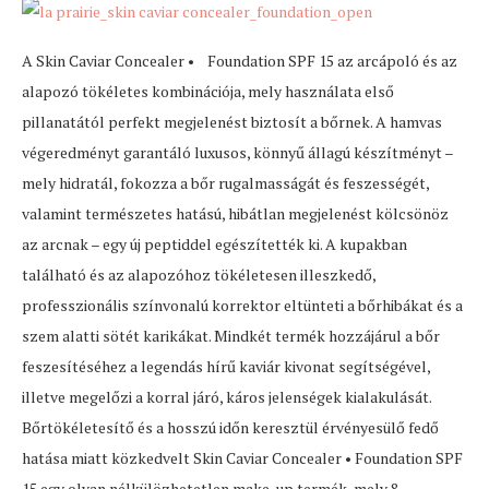
A Skin Caviar Concealer • Foundation SPF 15 az arcápoló és az
alapozó tökéletes kombinációja, mely használata első
pillanatától perfekt megjelenést biztosít a bőrnek. A hamvas
végeredményt garantáló luxusos, könnyű állagú készítményt –
mely hidratál, fokozza a bőr rugalmasságát és feszességét,
valamint természetes hatású, hibátlan megjelenést kölcsönöz
az arcnak – egy új peptiddel egészítették ki. A kupakban
található és az alapozóhoz tökéletesen illeszkedő,
professzionális színvonalú korrektor eltünteti a bőrhibákat és a
szem alatti sötét karikákat. Mindkét termék hozzájárul a bőr
feszesítéséhez a legendás hírű kaviár kivonat segítségével,
illetve megelőzi a korral járó, káros jelenségek kialakulását.
Bőrtökéletesítő és a hosszú időn keresztül érvényesülő fedő
hatása miatt közkedvelt Skin Caviar Concealer • Foundation SPF
15 egy olyan nélkülözhetetlen make-up termék, mely 8