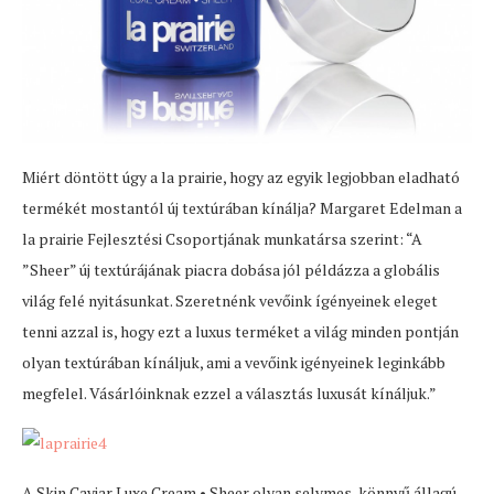
Miért döntött úgy a la prairie, hogy az egyik legjobban eladható
termékét mostantól új textúrában kínálja? Margaret Edelman a
la prairie Fejlesztési Csoportjának munkatársa szerint: “A
”Sheer” új textúrájának piacra dobása jól példázza a globális
világ felé nyitásunkat. Szeretnénk vevőink ígényeinek eleget
tenni azzal is, hogy ezt a luxus terméket a világ minden pontján
olyan textúrában kínáljuk, ami a vevőink igényeinek leginkább
megfelel. Vásárlóinknak ezzel a választás luxusát kínáljuk.”
A Skin Caviar Luxe Cream • Sheer olyan selymes, könnyű állagú