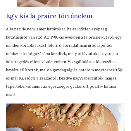
Egy kis la praire történelem
A la prairie nem ismer határokat, ha az időtlen szépség
kutatásáról van szó. Az 1980-as években a la prairie kutatói egy
minden korábbi luxust felülíró, forradalmian új bőrápolási
módszer kidolgozásába kezdtek, mely új távlatokat nyitott a
bőröregedés elleni küzdelemben. Vizsgálódásuk fókuszába a
kaviárt állították, mely a gazdagság és hatalom megtestesítője
és már Kr. előtti 4. századtól kezdve nagyrabecsülték magas
tápértéke, valamint az egészségre gyakorolt pozitív hatása
miatt.