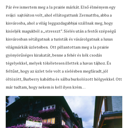
Pár éve ismertem meg a la prairie márkát. Első élményem egy
svájci sajtóúton volt, ahol ellátogattunk Zermattba, abba a
kisvárosba, ahol a világ leggazdagabbjai szállnak meg, hogy
kisíeljék magukból a „stresszt”. Síelés után a festői szépségű
kisvárosban sétálgatnak a turisták és vásárolgatnak a luxus
világmárkák üzleteiben. Ott pillantottam meg a la prairie
gyönyörűséges kirakatát, benne a fehér és kék csodás
tégelyekkel, melyek tökéletesen illettek a havas tájhoz. És
feltűnt, hogy az üzlet tele volt a síelésben megfáradt, jól
öltözött, Burberry kabátba és sálba burkolózott hölgyekkel. Ott
már tudtam, hogy nekem is kell ilyen krém…