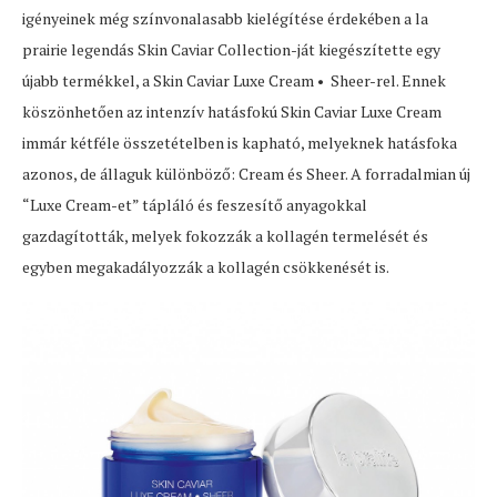
igényeinek még színvonalasabb kielégítése érdekében a la
prairie legendás Skin Caviar Collection-ját kiegészítette egy
újabb termékkel, a Skin Caviar Luxe Cream • Sheer-rel. Ennek
köszönhetően az intenzív hatásfokú Skin Caviar Luxe Cream
immár kétféle összetételben is kapható, melyeknek hatásfoka
azonos, de állaguk különböző: Cream és Sheer. A forradalmian új
“Luxe Cream-et” tápláló és feszesítő anyagokkal
gazdagították, melyek fokozzák a kollagén termelését és
egyben megakadályozzák a kollagén csökkenését is.