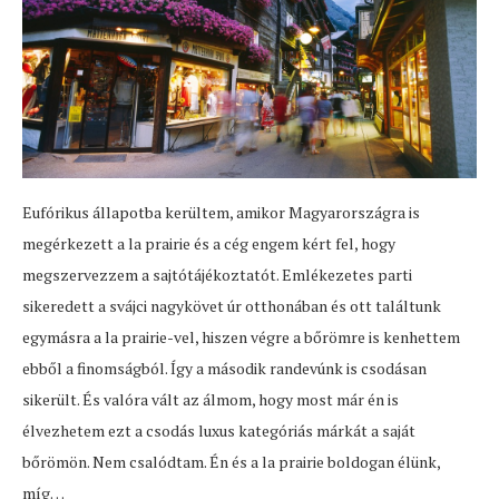
Eufórikus állapotba kerültem, amikor Magyarországra is
megérkezett a la prairie és a cég engem kért fel, hogy
megszervezzem a sajtótájékoztatót. Emlékezetes parti
sikeredett a svájci nagykövet úr otthonában és ott találtunk
egymásra a la prairie-vel, hiszen végre a bőrömre is kenhettem
ebből a finomságból. Így a második randevúnk is csodásan
sikerült. És valóra vált az álmom, hogy most már én is
élvezhetem ezt a csodás luxus kategóriás márkát a saját
bőrömön. Nem csalódtam. Én és a la prairie boldogan élünk,
míg…