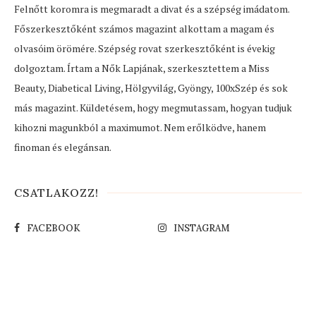
Felnőtt koromra is megmaradt a divat és a szépség imádatom.
Főszerkesztőként számos magazint alkottam a magam és
olvasóim örömére. Szépség rovat szerkesztőként is évekig
dolgoztam. Írtam a Nők Lapjának, szerkesztettem a Miss
Beauty, Diabetical Living, Hölgyvilág, Gyöngy, 100xSzép és sok
más magazint. Küldetésem, hogy megmutassam, hogyan tudjuk
kihozni magunkból a maximumot. Nem erőlködve, hanem
finoman és elegánsan.
CSATLAKOZZ!
FACEBOOK
INSTAGRAM