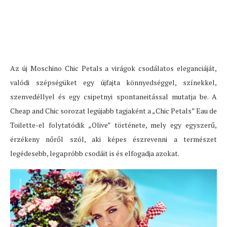
Az új Moschino Chic Petals a virágok csodálatos eleganciáját,
valódi szépségüket egy újfajta könnyedséggel, színekkel,
szenvedéllyel és egy csipetnyi spontaneitással mutatja be. A
Cheap and Chic sorozat legújabb tagjaként a „Chic Petals” Eau de
Toilette-el folytatódik „Olive” története, mely egy egyszerű,
érzékeny nőről szól, aki képes észrevenni a természet
legédesebb, legapróbb csodáit is és elfogadja azokat.