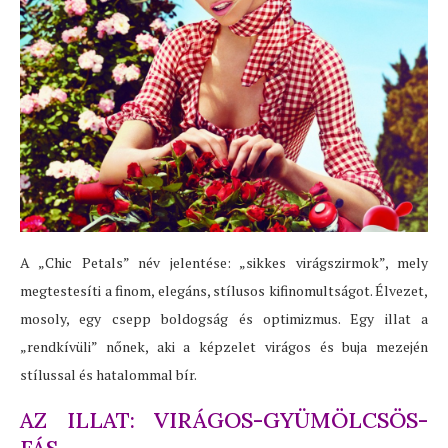
A „Chic Petals” név jelentése: „sikkes virágszirmok”, mely
megtestesíti a finom, elegáns, stílusos kifinomultságot. Élvezet,
mosoly, egy csepp boldogság és optimizmus. Egy illat a
„rendkívüli” nőnek, aki a képzelet virágos és buja mezején
stílussal és hatalommal bír.
AZ ILLAT: VIRÁGOS-GYÜMÖLCSÖS-