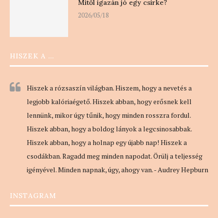
Mitől igazán jó egy csirke?
2026/05/18
HISZEK A …
Hiszek a rózsaszín világban. Hiszem, hogy a nevetés a
legjobb kalóriaégető. Hiszek abban, hogy erősnek kell
lennünk, mikor úgy tűnik, hogy minden rosszra fordul.
Hiszek abban, hogy a boldog lányok a legcsinosabbak.
Hiszek abban, hogy a holnap egy újabb nap! Hiszek a
csodákban. Ragadd meg minden napodat. Örülj a teljesség
igényével. Minden napnak, úgy, ahogy van. - Audrey Hepburn
INSTAGRAM