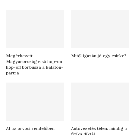
Megérkezett
Mitől igazán jó egy csirke?
Magyarország első hop-on
hop-off borbusza a Balaton-
partra
AI az orvosi rendelőben
Autóvezetés télen: mindig a
fizika diktál