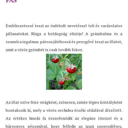
FÁS
Emlékezetessé teszi az önfeledt nevetéssel teli és varázslatos
pillanatokat. Maga a boldogság elixírje! A gránátalma és a
szamóca izgalmas párosa játékossá és pezsgővé teszi az illatot,
amit a vörös gyömbér is csak tovább fokoz.
Az illat szíve friss virágként, színesen, szinte légies kristályként
bontakozik ki, mely a vörös orchidea érzéki oldalával díszített.
Az értékes hinoki fa összefonódik az elegáns írisszel és a
bársonyos pézsmával, hogy felfedje az igazi szenvedélyes,