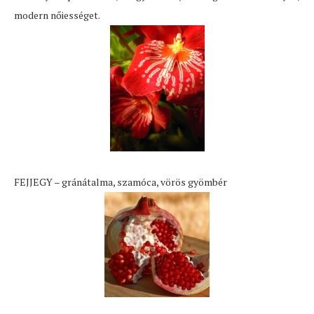
modern nőiességet.
FEJJEGY – gránátalma, szamóca, vörös gyömbér