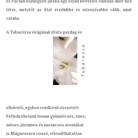
és Pacsuli illatjegyek játéka egy olyan kivételes vaníliás duót hoz
létre, melytől az illat érzékibbé és intenzívebbé válik, mint
valaha.
A Tubarózsa virágának illata gazdag és
elbűvölő, egyben rendkívül összetett.
Felfedezhetünk benne gyümölcsös, tejes,
mézes, jázminos és narancsos aromákat
is. Mágnesesen vonzó, ellenállhatatlan