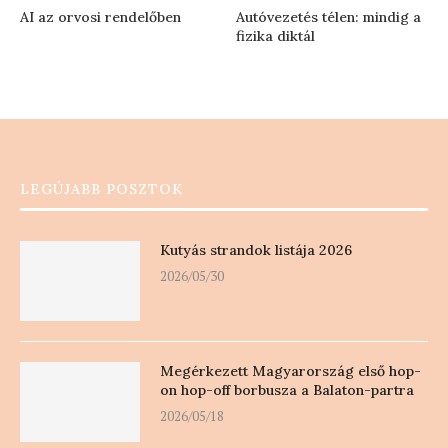
AI az orvosi rendelőben
Autóvezetés télen: mindig a
fizika diktál
LEGÚJABB POSZTOK
Kutyás strandok listája 2026
2026/05/30
Megérkezett Magyarország első hop-
on hop-off borbusza a Balaton-partra
2026/05/18