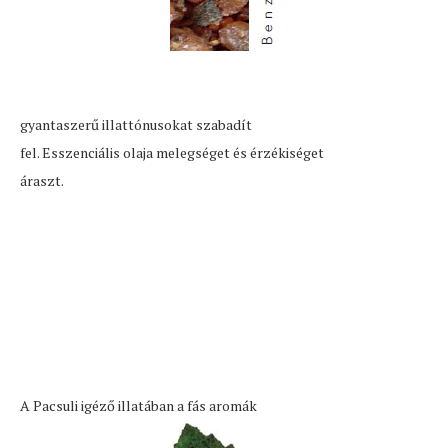
gyantaszerű illattónusokat szabadít
fel. Esszenciális olaja melegséget és érzékiséget
áraszt.
A Pacsuli igéző illatában a fás aromák