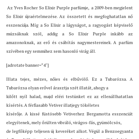
Az Yves Rocher So Elixir Purple parfümje, a 2009-ben megjelent
So Elixir újraértelmezése. Az összetett és megfoghatatlan nő
esszenciája. Míg a So Elixir a lágyságot, a ragyogást képviselő
múzsáknak szól, addig a So Elixir Purple inkább az
amazonoknak, az erő és csábítás nagymestereinek. A parfüm
szívében egy semmihez sem hasonló virág áll.
[adrotate banner=”4″]
Illata tejes, mézes, nőies és elbűvölő. Ez a Tubarózsa. A
Tubarózsa olyan erővel árasztja szét illatát, ahogy a
kilőtt nyíl halad, majd eléri testünket ez az ellenállhatatlan
kísértés. A férfiasabb Vetiver illatjegy tökéletes
kísérője. A kissé füstösebb Vetiverhez Bergamotta esszenciát
elegyítenek, mely őrülten vibráló, virágos-fás, gyümölcsös,
de legfőképp teljesen új keveréket alkot. Végül a Benzoegyanta