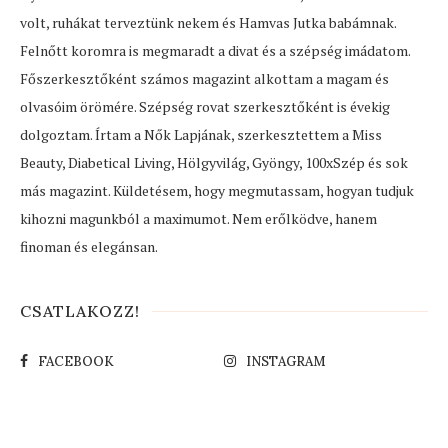
volt, ruhákat terveztünk nekem és Hamvas Jutka babámnak.
Felnőtt koromra is megmaradt a divat és a szépség imádatom.
Főszerkesztőként számos magazint alkottam a magam és
olvasóim örömére. Szépség rovat szerkesztőként is évekig
dolgoztam. Írtam a Nők Lapjának, szerkesztettem a Miss
Beauty, Diabetical Living, Hölgyvilág, Gyöngy, 100xSzép és sok
más magazint. Küldetésem, hogy megmutassam, hogyan tudjuk
kihozni magunkból a maximumot. Nem erőlködve, hanem
finoman és elegánsan.
CSATLAKOZZ!
FACEBOOK
INSTAGRAM